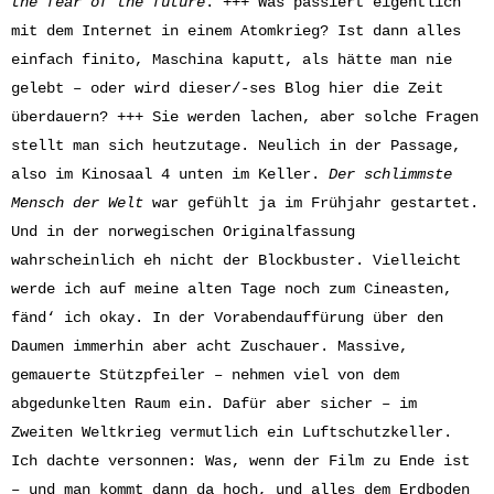
t
he fear of the future
. +++ Was passiert eigentlich
mit dem Internet in einem Atomkrieg? Ist dann alles
einfach finito, Maschina kaputt, als hätte man nie
gelebt – oder wird dieser/-ses Blog hier die Zeit
überdauern? +++ Sie werden lachen, aber solche Fragen
stellt man sich heutzutage. Neulich in der Passage,
also im Kinosaal 4 unten im Keller.
Der schlimmste
Mensch der Welt
war gefühlt ja im Frühjahr gestartet.
Und in der norwegischen Originalfassung
wahrscheinlich eh nicht der Blockbuster. Vielleicht
werde ich auf meine alten Tage noch zum Cineasten,
fänd‘ ich okay. In der Vorabendauffürung über den
Daumen immerhin aber acht Zuschauer. Massive,
gemauerte Stützpfeiler – nehmen viel von dem
abgedunkelten Raum ein. Dafür aber sicher – im
Zweiten Weltkrieg vermutlich ein Luftschutzkeller.
Ich dachte versonnen: Was, wenn der Film zu Ende ist
– und man kommt dann da hoch, und alles dem Erdboden