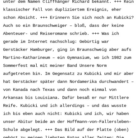
unter dem Namen Cliffhänger Richard bekannt. +++ Kein
klassischer Fall von dupliziertem Ereignis, eher
schon Absicht. +++ Erinnern Sie sich noch an Kubicki?
Auch so ein Braunschweiger – bloß, dass der keine
Abenteuer- und Reiseromane schrieb. +++ Was ich
gerade im Internet nachschlug: Gebürtig war
Gerstäcker Hamburger, ging in Braunschweig aber aufs
Martino-Katharineum – ein Gymnasium, wo ich 1982 zum
Sommerfest mal mit meiner Band Unsere Norm
aufgetreten bin. Im Gegensatz zu Kubicki und mir aber
hat Gerstäcker später dann Nordamerika durchwandert –
von Kanada nach Texas und dann noch einmal von
Arkansas bis Louisiana. Dafür besaß er nur Mittlere
Reife. Kubicki und ich allerdings – und das wusste
ich bis eben auch nicht: Kubicki und ich, wir haben
unser Abitur beide an der Hoffmann-von-Fallersleben-
Schule abgelegt. +++ Das Bild auf der Platte (oben)
gehört zu meinen liebsten Fotos aller Zeiten: Die