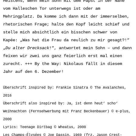
Meistens, wenn mein Sohn mit dem Papst in der Nähe
vom Halleschen Tor unterwegs ist oder am
Mehringplatz. Da komme ich dann mit der immerselben,
rhetorischen Frage; halte den Kopf leicht schief und
stelle mich absichtlich ein bisschen schwer von
Kapée: „Was hat die Frau da neulich zu mir gesagt?!“
„
Du alter Drecksack
!“, antwortet mein Sohn – und dann
feixen wir zwei uns ganz feierlich erst mal einen
zurecht. +++ By the Way: Nikolaus fällt in diesem
Jahr auf den 6. Dezember!
Überschrift inspired by: Frankie Sinatra © The
Avalanches
,
2016
Überschrift also inspired by: Ja, ist denn heut‘ scho‘
Weihnachten (Fernsehwerbung mit Franz Beckenbauer) © e-plus,
2000
Lyrics: Teenage Dirtbag © Wheatus, 2000
Les Champs-Élysées © Joe Dassin, 1969 (frz. Jason Crest-