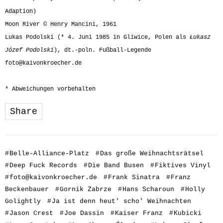
Adaption)
Moon River © Henry Mancini, 1961
Lukas Podolski (* 4. Juni 1985 in Gliwice, Polen als
Łukasz
Józef Podolski
), dt.-poln. Fußball-Legende
foto@kaivonkroecher.de
* Abweichungen vorbehalten
Share
#
Belle-Alliance-Platz
#
Das große Weihnachtsrätsel
#
Deep Fuck Records
#
Die Band Busen
#
Fiktives Vinyl
#
foto@kaivonkroecher.de
#
Frank Sinatra
#
Franz
Beckenbauer
#
Gornik Zabrze
#
Hans Scharoun
#
Holly
Golightly
#
Ja ist denn heut' scho' Weihnachten
#
Jason Crest
#
Joe Dassin
#
Kaiser Franz
#
Kubicki