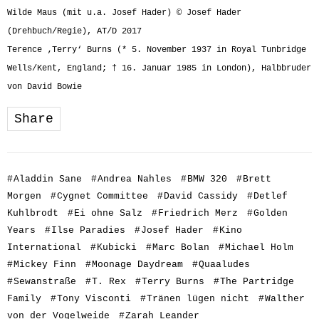
Wilde Maus (mit u.a. Josef Hader) © Josef Hader
(Drehbuch/Regie), AT/D 2017
Terence ‚Terry‘ Burns (* 5. November 1937 in Royal Tunbridge
Wells/Kent, England; † 16. Januar 1985 in London), Halbbruder
von David Bowie
Share
#
Aladdin Sane
#
Andrea Nahles
#
BMW 320
#
Brett
Morgen
#
Cygnet Committee
#
David Cassidy
#
Detlef
Kuhlbrodt
#
Ei ohne Salz
#
Friedrich Merz
#
Golden
Years
#
Ilse Paradies
#
Josef Hader
#
Kino
International
#
Kubicki
#
Marc Bolan
#
Michael Holm
#
Mickey Finn
#
Moonage Daydream
#
Quaaludes
#
Sewanstraße
#
T. Rex
#
Terry Burns
#
The Partridge
Family
#
Tony Visconti
#
Tränen lügen nicht
#
Walther
von der Vogelweide
#
Zarah Leander