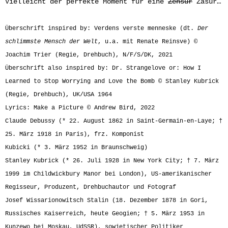
Vielleicht der perfekte Moment für eine
Zensur
Zäsur…
Überschrift inspired by: Verdens verste menneske (dt.
Der
schlimmste Mensch der Welt
, u.a. mit Renate Reinsve) ©
Joachim Trier (Regie, Drehbuch), N/F/S/DK, 2021
Überschrift also inspired by: Dr. Strangelove or: How I
Learned to Stop Worrying and Love the Bomb © Stanley Kubrick
(Regie, Drehbuch), UK/USA 1964
Lyrics: Make a Picture © Andrew Bird, 2022
Claude Debussy (* 22. August 1862 in Saint-Germain-en-Laye; †
25. März 1918 in Paris), frz. Komponist
Kubicki (* 3. März 1952 in Braunschweig)
Stanley Kubrick (* 26. Juli 1928 in New York City; † 7. März
1999 im Childwickbury Manor bei London), US-amerikanischer
Regisseur, Produzent, Drehbuchautor und Fotograf
Josef Wissarionowitsch Stalin (18. Dezember 1878 in Gori,
Russisches Kaiserreich, heute Geogien; † 5. März 1953 in
Kunzewo bei Moskau, UdSSR), sowjetischer Politiker