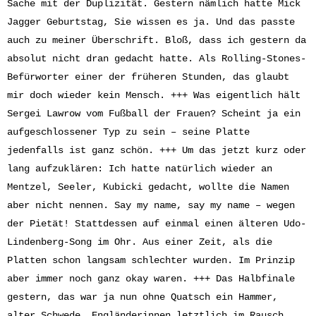
Sache mit der Duplizität. Gestern nämlich hatte Mick
Jagger Geburtstag, Sie wissen es ja. Und das passte
auch zu meiner Überschrift. Bloß, dass ich gestern da
absolut nicht dran gedacht hatte. Als Rolling-Stones-
Befürworter einer der früheren Stunden, das glaubt
mir doch wieder kein Mensch. +++ Was eigentlich hält
Sergei Lawrow vom Fußball der Frauen? Scheint ja ein
aufgeschlossener Typ zu sein – seine Platte
jedenfalls ist ganz schön. +++ Um das jetzt kurz oder
lang aufzuklären: Ich hatte natürlich wieder an
Mentzel, Seeler, Kubicki gedacht, wollte die Namen
aber nicht nennen. Say my name, say my name – wegen
der Pietät! Stattdessen auf einmal einen älteren Udo-
Lindenberg-Song im Ohr. Aus einer Zeit, als die
Platten schon langsam schlechter wurden. Im Prinzip
aber immer noch ganz okay waren. +++ Das Halbfinale
gestern, das war ja nun ohne Quatsch ein Hammer,
alter Schwede. Engländerinnen letztlich im Rausch.