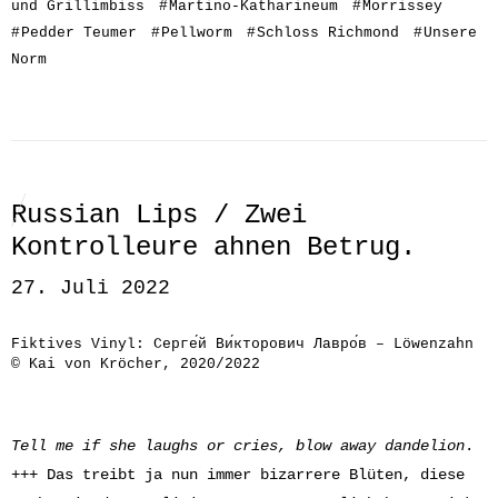
und Grillimbiss
#
Martino-Katharineum
#
Morrissey
#
Pedder Teumer
#
Pellworm
#
Schloss Richmond
#
Unsere
Norm
Russian Lips / Zwei
Kontrolleure ahnen Betrug.
27. Juli 2022
Fiktives Vinyl: Серге́й Ви́кторович Лавро́в – Löwenzahn
© Kai von Kröcher, 2020/2022
Tell me if she laughs or cries, blow away dandelion
.
+++ Das treibt ja nun immer bizarrere Blüten, diese