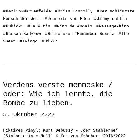
#
Berlin-Marienfelde
#
Brian Connolly
#
Der schlimmste
Mensch der Welt
#
Jenseits von Eden
#
Jimmy ruffin
#
Kubicki
#
Le Putin
#
Nino de Angelo
#
Passage-Kino
#
Ramsan Kadyrow
#
Reisebüro
#
Remember Russia
#
The
Sweet
#
Twingo
#
UdSSR
Verdens verste menneske /
oder: Wie ich lernte, die
Bombe zu lieben.
5. Oktober 2022
Fiktives Vinyl: Kurt Debussy – „der Stählerne“
(Sinfonie in e-Moll) © Kai von Kröcher, 2016/2022