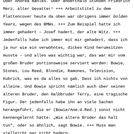
Oder Andrea Nahles. Oder anderthalb Stunden Friedrich
Merz, alter Gevatter! +++ Arbeitstitel zu dem
Plattencover heute da oben war übrigens immer
Golden
Years
, wegen des BMWs. +++ Zum Beispiel hatte ich
immer gehadert – Josef hadert, der alte Witz. +++
Jedenfalls habe ich immer mit mir gehadert, dass ich
ja nur wie ein verwöhntes, dickes Kind herumsitzen
musste – und alles was wichtig war, das war mir vom
großen Bruder portionsweise serviert worden: Bowie,
Stones, Lou Reed, Blondie, Ramones, Television,
Kubrick, was es da alles so gab. Dass ich nichts von
alleine. Und Bowie spricht nämlich auch über seinen
älteren Bruder, den Halbbruder Terry, eine tragische
Figur. Der jedenfalls habe ihn an viele Sachen
herangeführt, die er (Bowie/Anm.d.Red.) sonst nicht
kennengelernt hätte: „Wie ältere Brüder das halt
tun“, oder so ähnlich, sagt Bowie. +++ Muss man
vielleicht gar nicht hadern…