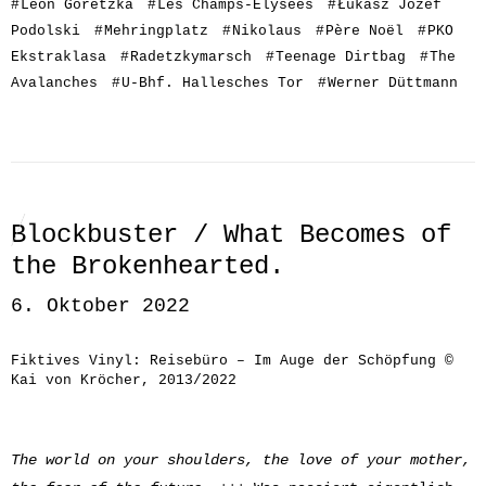
#
Leon Goretzka
#
Les Champs-Élysées
#
Łukasz Józef
Podolski
#
Mehringplatz
#
Nikolaus
#
Père Noël
#
PKO
Ekstraklasa
#
Radetzkymarsch
#
Teenage Dirtbag
#
The
Avalanches
#
U-Bhf. Hallesches Tor
#
Werner Düttmann
Blockbuster / What Becomes of
the Brokenhearted.
6. Oktober 2022
Fiktives Vinyl: Reisebüro – Im Auge der Schöpfung ©
Kai von Kröcher, 2013/2022
The world on your shoulders, t
he love of your mother,