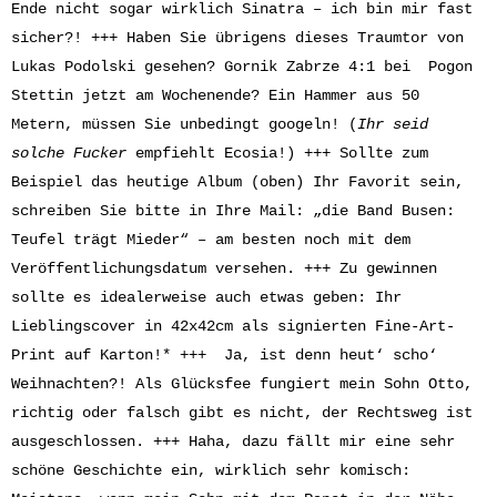
Ende nicht sogar wirklich Sinatra – ich bin mir fast
sicher?! +++ Haben Sie übrigens dieses Traumtor von
Lukas Podolski gesehen? Gornik Zabrze 4:1 bei Pogon
Stettin jetzt am Wochenende? Ein Hammer aus 50
Metern, müssen Sie unbedingt googeln! (
Ihr seid
solche Fucker
empfiehlt Ecosia!) +++ Sollte zum
Beispiel das heutige Album (oben) Ihr Favorit sein,
schreiben Sie bitte in Ihre Mail: „die Band Busen:
Teufel trägt Mieder“ – am besten noch mit dem
Veröffentlichungsdatum versehen. +++ Zu gewinnen
sollte es idealerweise auch etwas geben: Ihr
Lieblingscover in 42x42cm als signierten Fine-Art-
Print auf Karton!* +++ Ja, ist denn heut‘ scho‘
Weihnachten?! Als Glücksfee fungiert mein Sohn Otto,
richtig oder falsch gibt es nicht, der Rechtsweg ist
ausgeschlossen. +++ Haha, dazu fällt mir eine sehr
schöne Geschichte ein, wirklich sehr komisch: