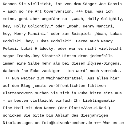
Kennen Sie vielleicht, ist von dem Sänger Joe Dassin
– auch so ’ne Art Coverversion. +++ Das, was ich
meine, geht aber ungefähr so: „Woah, Holly Golightly,
hey, Holly Golightly…“ oder „Woah, Henry Mancini,
hey, Henry Mancini…“ oder zum Beispiel: „Woah, Lukas
Podolski, hey, Lukas Podolski“. Gerne auch Nancy
Pelosi, Lukáš Hrádecký, oder war es nicht vielleicht
sogar Franky-Boy Sinatra? Hinten dran jedenfalls
immer eine Silbe mehr als bei diesem
Élysée
-Dingens,
dadurch ’ne Ecke zackiger – ich werd‘ noch verrückt.
+++ Nun weiter zum Weihnachtsrätsel: Aus allen hier
auf dem Blog jemals veröffentlichten fiktiven
Plattencovern suchen Sie sich in Ruhe bitte eins aus
– am besten vielleicht einfach Ihr Lieblingsmotiv:
Eine Mail mit dem Namen (der Platte/Anm.d.Red.)
schicken Sie bitte bis Ablauf des diesjährigen
Nikolaustages an
foto@kaivonkroecher.de
+++ War es am