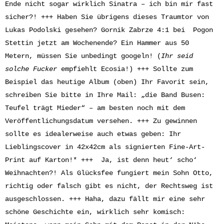
Ende nicht sogar wirklich Sinatra – ich bin mir fast
sicher?! +++ Haben Sie übrigens dieses Traumtor von
Lukas Podolski gesehen? Gornik Zabrze 4:1 bei Pogon
Stettin jetzt am Wochenende? Ein Hammer aus 50
Metern, müssen Sie unbedingt googeln! (
Ihr seid
solche Fucker
empfiehlt Ecosia!) +++ Sollte zum
Beispiel das heutige Album (oben) Ihr Favorit sein,
schreiben Sie bitte in Ihre Mail: „die Band Busen:
Teufel trägt Mieder“ – am besten noch mit dem
Veröffentlichungsdatum versehen. +++ Zu gewinnen
sollte es idealerweise auch etwas geben: Ihr
Lieblingscover in 42x42cm als signierten Fine-Art-
Print auf Karton!* +++ Ja, ist denn heut‘ scho‘
Weihnachten?! Als Glücksfee fungiert mein Sohn Otto,
richtig oder falsch gibt es nicht, der Rechtsweg ist
ausgeschlossen. +++ Haha, dazu fällt mir eine sehr
schöne Geschichte ein, wirklich sehr komisch: