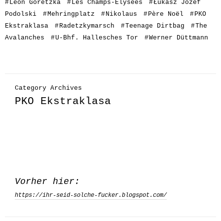
#
Leon Goretzka
#
Les Champs-Élysées
#
Łukasz Józef
Podolski
#
Mehringplatz
#
Nikolaus
#
Père Noël
#
PKO
Ekstraklasa
#
Radetzkymarsch
#
Teenage Dirtbag
#
The
Avalanches
#
U-Bhf. Hallesches Tor
#
Werner Düttmann
Category Archives
PKO Ekstraklasa
Vorher hier:
https://ihr-seid-solche-fucker.blogspot.com/