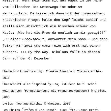
Meistens, wenn mein Sohn mit dem Papst in der Nähe
vom Halleschen Tor unterwegs ist oder am
Mehringplatz. Da komme ich dann mit der immerselben,
rhetorischen Frage; halte den Kopf leicht schief und
stelle mich absichtlich ein bisschen schwer von
Kapée: „Was hat die Frau da neulich zu mir gesagt?!“
„
Du alter Drecksack
!“, antwortet mein Sohn – und dann
feixen wir zwei uns ganz feierlich erst mal einen
zurecht. +++ By the Way: Nikolaus fällt in diesem
Jahr auf den 6. Dezember!
Überschrift inspired by: Frankie Sinatra © The
Avalanches
,
2016
Überschrift also inspired by: Ja, ist denn heut‘ scho‘
Weihnachten (Fernsehwerbung mit Franz Beckenbauer) © e-plus,
2000
Lyrics: Teenage Dirtbag © Wheatus, 2000
Les Champs-Élysées © Joe Dassin, 1969 (frz. Jason Crest-