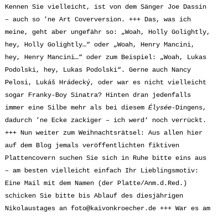
Kennen Sie vielleicht, ist von dem Sänger Joe Dassin
– auch so ’ne Art Coverversion. +++ Das, was ich
meine, geht aber ungefähr so: „Woah, Holly Golightly,
hey, Holly Golightly…“ oder „Woah, Henry Mancini,
hey, Henry Mancini…“ oder zum Beispiel: „Woah, Lukas
Podolski, hey, Lukas Podolski“. Gerne auch Nancy
Pelosi, Lukáš Hrádecký, oder war es nicht vielleicht
sogar Franky-Boy Sinatra? Hinten dran jedenfalls
immer eine Silbe mehr als bei diesem
Élysée
-Dingens,
dadurch ’ne Ecke zackiger – ich werd‘ noch verrückt.
+++ Nun weiter zum Weihnachtsrätsel: Aus allen hier
auf dem Blog jemals veröffentlichten fiktiven
Plattencovern suchen Sie sich in Ruhe bitte eins aus
– am besten vielleicht einfach Ihr Lieblingsmotiv:
Eine Mail mit dem Namen (der Platte/Anm.d.Red.)
schicken Sie bitte bis Ablauf des diesjährigen
Nikolaustages an
foto@kaivonkroecher.de
+++ War es am