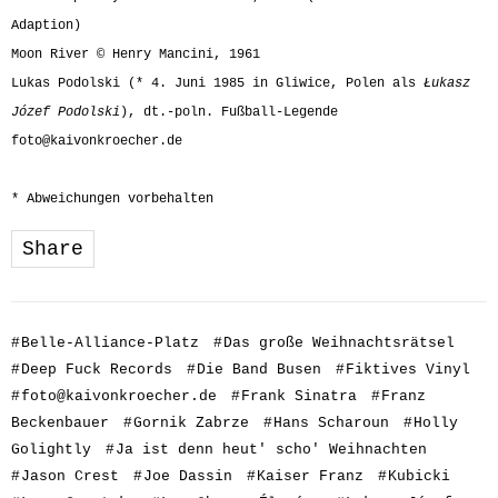
Adaption)
Moon River © Henry Mancini, 1961
Lukas Podolski (* 4. Juni 1985 in Gliwice, Polen als
Łukasz
Józef Podolski
), dt.-poln. Fußball-Legende
foto@kaivonkroecher.de
* Abweichungen vorbehalten
Share
#
Belle-Alliance-Platz
#
Das große Weihnachtsrätsel
#
Deep Fuck Records
#
Die Band Busen
#
Fiktives Vinyl
#
foto@kaivonkroecher.de
#
Frank Sinatra
#
Franz
Beckenbauer
#
Gornik Zabrze
#
Hans Scharoun
#
Holly
Golightly
#
Ja ist denn heut' scho' Weihnachten
#
Jason Crest
#
Joe Dassin
#
Kaiser Franz
#
Kubicki