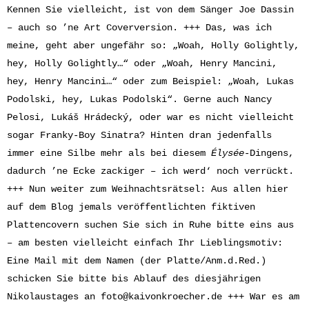
Kennen Sie vielleicht, ist von dem Sänger Joe Dassin
– auch so ’ne Art Coverversion. +++ Das, was ich
meine, geht aber ungefähr so: „Woah, Holly Golightly,
hey, Holly Golightly…“ oder „Woah, Henry Mancini,
hey, Henry Mancini…“ oder zum Beispiel: „Woah, Lukas
Podolski, hey, Lukas Podolski“. Gerne auch Nancy
Pelosi, Lukáš Hrádecký, oder war es nicht vielleicht
sogar Franky-Boy Sinatra? Hinten dran jedenfalls
immer eine Silbe mehr als bei diesem
Élysée
-Dingens,
dadurch ’ne Ecke zackiger – ich werd‘ noch verrückt.
+++ Nun weiter zum Weihnachtsrätsel: Aus allen hier
auf dem Blog jemals veröffentlichten fiktiven
Plattencovern suchen Sie sich in Ruhe bitte eins aus
– am besten vielleicht einfach Ihr Lieblingsmotiv:
Eine Mail mit dem Namen (der Platte/Anm.d.Red.)
schicken Sie bitte bis Ablauf des diesjährigen
Nikolaustages an
foto@kaivonkroecher.de
+++ War es am