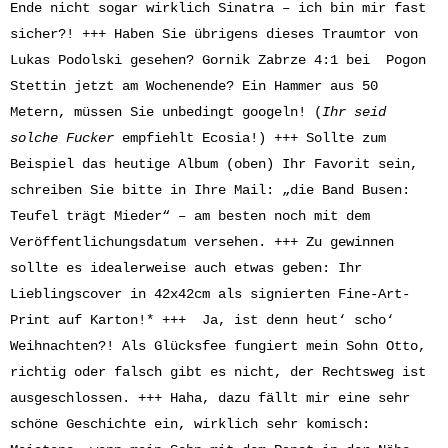
Ende nicht sogar wirklich Sinatra – ich bin mir fast
sicher?! +++ Haben Sie übrigens dieses Traumtor von
Lukas Podolski gesehen? Gornik Zabrze 4:1 bei Pogon
Stettin jetzt am Wochenende? Ein Hammer aus 50
Metern, müssen Sie unbedingt googeln! (
Ihr seid
solche Fucker
empfiehlt Ecosia!) +++ Sollte zum
Beispiel das heutige Album (oben) Ihr Favorit sein,
schreiben Sie bitte in Ihre Mail: „die Band Busen:
Teufel trägt Mieder“ – am besten noch mit dem
Veröffentlichungsdatum versehen. +++ Zu gewinnen
sollte es idealerweise auch etwas geben: Ihr
Lieblingscover in 42x42cm als signierten Fine-Art-
Print auf Karton!* +++ Ja, ist denn heut‘ scho‘
Weihnachten?! Als Glücksfee fungiert mein Sohn Otto,
richtig oder falsch gibt es nicht, der Rechtsweg ist
ausgeschlossen. +++ Haha, dazu fällt mir eine sehr
schöne Geschichte ein, wirklich sehr komisch: