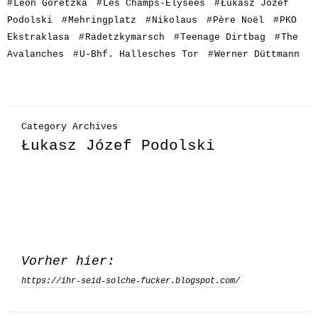
#
Leon Goretzka
#
Les Champs-Élysées
#
Łukasz Józef
Podolski
#
Mehringplatz
#
Nikolaus
#
Père Noël
#
PKO
Ekstraklasa
#
Radetzkymarsch
#
Teenage Dirtbag
#
The
Avalanches
#
U-Bhf. Hallesches Tor
#
Werner Düttmann
Category Archives
Łukasz Józef Podolski
Vorher hier:
https://ihr-seid-solche-fucker.blogspot.com/