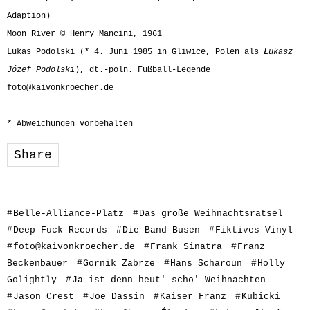
Adaption)
Moon River © Henry Mancini, 1961
Lukas Podolski (* 4. Juni 1985 in Gliwice, Polen als
Łukasz
Józef Podolski
), dt.-poln. Fußball-Legende
foto@kaivonkroecher.de
* Abweichungen vorbehalten
Share
#
Belle-Alliance-Platz
#
Das große Weihnachtsrätsel
#
Deep Fuck Records
#
Die Band Busen
#
Fiktives Vinyl
#
foto@kaivonkroecher.de
#
Frank Sinatra
#
Franz
Beckenbauer
#
Gornik Zabrze
#
Hans Scharoun
#
Holly
Golightly
#
Ja ist denn heut' scho' Weihnachten
#
Jason Crest
#
Joe Dassin
#
Kaiser Franz
#
Kubicki