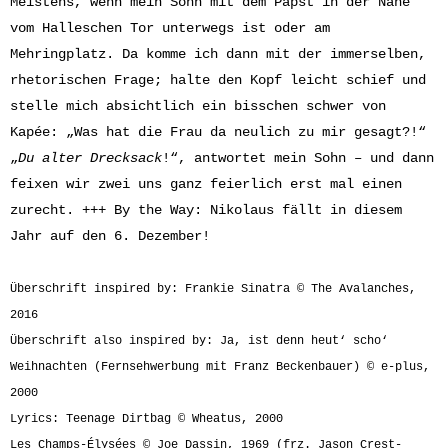
Meistens, wenn mein Sohn mit dem Papst in der Nähe
vom Halleschen Tor unterwegs ist oder am
Mehringplatz. Da komme ich dann mit der immerselben,
rhetorischen Frage; halte den Kopf leicht schief und
stelle mich absichtlich ein bisschen schwer von
Kapée: „Was hat die Frau da neulich zu mir gesagt?!“
„
Du alter Drecksack
!“, antwortet mein Sohn – und dann
feixen wir zwei uns ganz feierlich erst mal einen
zurecht. +++ By the Way: Nikolaus fällt in diesem
Jahr auf den 6. Dezember!
Überschrift inspired by: Frankie Sinatra © The
Avalanches
,
2016
Überschrift also inspired by: Ja, ist denn heut‘ scho‘
Weihnachten (Fernsehwerbung mit Franz Beckenbauer) © e-plus,
2000
Lyrics: Teenage Dirtbag © Wheatus, 2000
Les Champs-Élysées © Joe Dassin, 1969 (frz. Jason Crest-