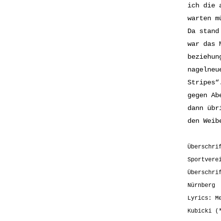
ich die 
warten m
Da stand
war das
beziehun
nagelne
Stripes“
gegen Ab
dann übr
den Weib
Überschri
Sportvere
Überschri
Nürnberg
Lyrics:
M
Kubicki (