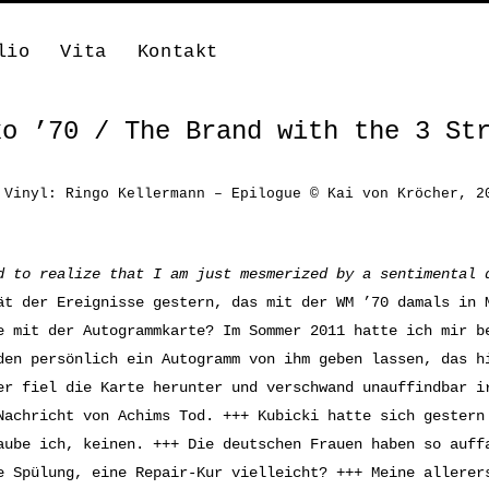
lio
Vita
Kontakt
ko ’70 / The Brand with the 3 St
 Vinyl: Ringo Kellermann – Epilogue © Kai von Kröcher, 2
d to realize that I am just mesmerized by a sentimental 
ät der Ereignisse gestern, das mit der WM ’70 damals in 
e mit der Autogrammkarte? Im Sommer 2011 hatte ich mir b
den persönlich ein Autogramm von ihm geben lassen, das h
er fiel die Karte herunter und verschwand unauffindbar i
Nachricht von Achims Tod. +++ Kubicki hatte sich gestern
aube ich, keinen. +++ Die deutschen Frauen haben so auff
e Spülung, eine Repair-Kur vielleicht? +++ Meine allerer