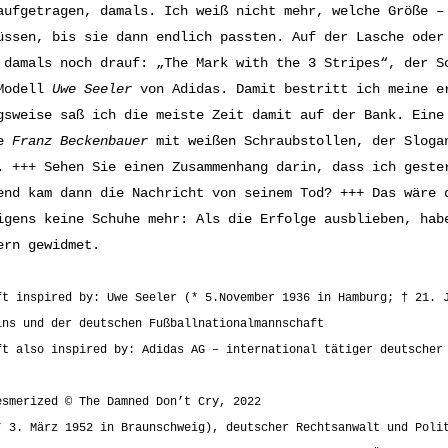
aufgetragen, damals. Ich weiß nicht mehr, welche Größe –
üssen, bis sie dann endlich passten. Auf der Lasche oder
 damals noch drauf: „The Mark with the 3 Stripes“, der S
 Modell
Uwe Seeler
von Adidas. Damit bestritt ich meine er
gsweise saß ich die meiste Zeit damit auf der Bank. Eine
ue
Franz Beckenbauer
mit weißen Schraubstollen, der Slogan
. +++ Sehen Sie einen Zusammenhang darin, dass ich geste
end kam dann die Nachricht von seinem Tod? +++ Das wäre 
igens keine Schuhe mehr: Als die Erfolge ausblieben, hab
ern gewidmet.
ft inspired by: Uwe Seeler (* 5.November 1936 in Hamburg; † 21. 
ins und der deutschen Fußballnationalmannschaft
ft also inspired by: Adidas AG – international tätiger deutscher
esmerized © The Damned Don’t Cry, 2022
* 3. März 1952 in Braunschweig), deutscher Rechtsanwalt und Poli