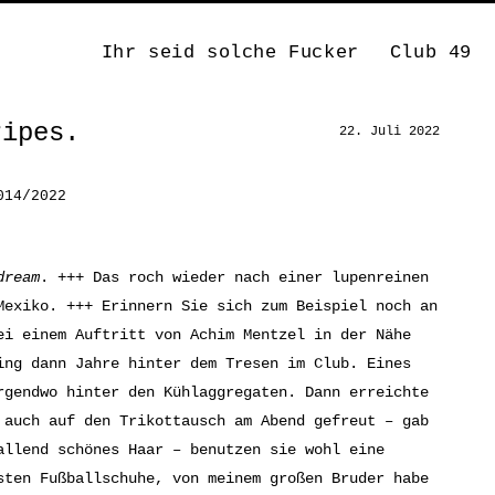
Ihr seid solche Fucker
Club 49
ripes.
22. Juli 2022
014/2022
dream
. +++ Das roch wieder nach einer lupenreinen
Mexiko. +++ Erinnern Sie sich zum Beispiel noch an
ei einem Auftritt von Achim Mentzel in der Nähe
ing dann Jahre hinter dem Tresen im Club. Eines
rgendwo hinter den Kühlaggregaten. Dann erreichte
 auch auf den Trikottausch am Abend gefreut – gab
allend schönes Haar – benutzen sie wohl eine
sten Fußballschuhe, von meinem großen Bruder habe