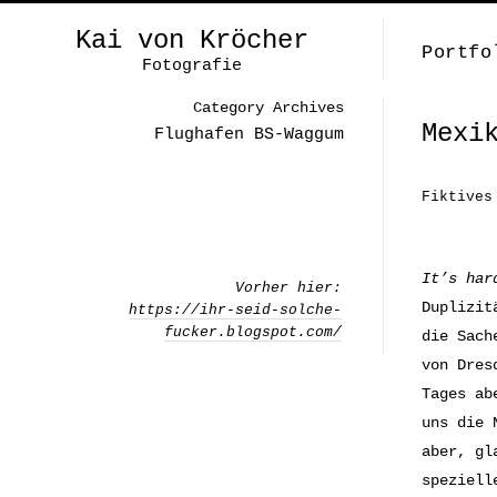
Kai von Kröcher
Portfo
Fotografie
Category Archives
Mexi
Flughafen BS-Waggum
Fiktives
It’s har
Vorher hier:
Duplizit
https://ihr-seid-solche-
fucker.blogspot.com/
die Sach
von Dres
Tages ab
uns die 
aber, gl
speziell