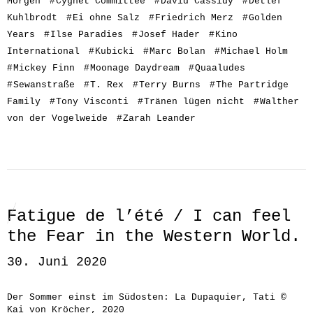
Morgen
#
Cygnet Committee
#
David Cassidy
#
Detlef
Kuhlbrodt
#
Ei ohne Salz
#
Friedrich Merz
#
Golden
Years
#
Ilse Paradies
#
Josef Hader
#
Kino
International
#
Kubicki
#
Marc Bolan
#
Michael Holm
#
Mickey Finn
#
Moonage Daydream
#
Quaaludes
#
Sewanstraße
#
T. Rex
#
Terry Burns
#
The Partridge
Family
#
Tony Visconti
#
Tränen lügen nicht
#
Walther
von der Vogelweide
#
Zarah Leander
Fatigue de l’été / I can feel
the Fear in the Western World.
30. Juni 2020
Der Sommer einst im Südosten: La Dupaquier, Tati ©
Kai von Kröcher, 2020