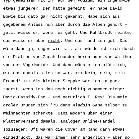
Typ gemeinsam mit ihm auf dem Podium, ein irgendwie
etwas jüngerer. Der hatte gemeint, er habe David
Bowie bis dato gar nicht gekannt. Habe sich aus
gegebenem Anlass nun aber durch die Alben gehört –
jetzt wisse er, worum es geht. Und Kuhlbrodt meinte,
das wisse er eben
nicht
. Und das fand ich gut. Das
wäre dann ja, sagen wir mal, als würde ich mich durch
die Platten von Zarah Leander hören oder von Walther
von der Vogelweide. Und dann wüsste ich plötzlich,
wie das damals alles so war. +++ Nein, nein, mein
Freund! +++ Als kleiner Steppke war ich ja ganz
zuerst, wenn ich das noch richtig zusammenkriege:
David-Cassidy-Fan – und natürlich T. Rex! Bis mein
großer Bruder sich ’73 dann
Aladdin Sane
selber zu
Weihnachten schenkte. Ganz modern über einen
Plattenversand damals, analoger Online-Handel
sozusagen: Oft waren die Cover am Rand dann etwas
eingedrückt, das war immer sehr ärgerlich – aber so