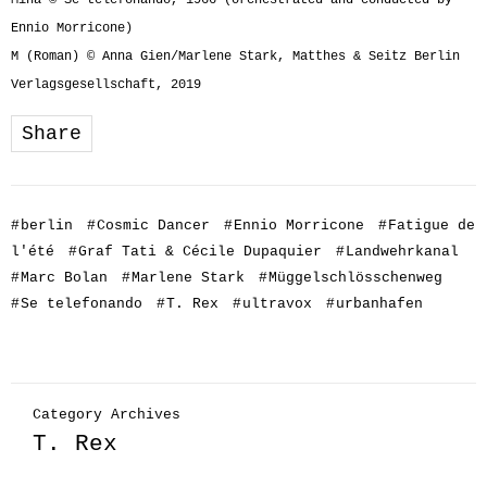
Ennio Morricone)
M (Roman) © Anna Gien/Marlene Stark, Matthes & Seitz Berlin
Verlagsgesellschaft, 2019
Share
#
berlin
#
Cosmic Dancer
#
Ennio Morricone
#
Fatigue de
l'été
#
Graf Tati & Cécile Dupaquier
#
Landwehrkanal
#
Marc Bolan
#
Marlene Stark
#
Müggelschlösschenweg
#
Se telefonando
#
T. Rex
#
ultravox
#
urbanhafen
Category Archives
T. Rex