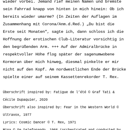
wieder vorbei. Jemand rief meinen Namen und bremste
sein Fahrrad knapp von hinten in mich hinein: Ob ich
bereits wieder umarme? (In Zeiten der Auflagen im
Zusammenhang mit Corona/Anm.d.Red.) „Du bist die
Erste seit Monaten“, sagte ich, dann schloss ich die
Hoffnung der erotischen Club-Literatur vorsichtig in
den begrüßenden Arm. +++ Auf der Admiralbrücke in
respektvoller Höhe flog später der sagenumwobene
Kormoran über mich hinweg, diesmal pinkelte er mir
nicht auf den Kopf. Am nordwestlichen Ende der Brücke
spielte einer auf seinem Kassettenrekorder T. Rex.
Überschrift inspired by: Fatigue de l’été © Graf Tati &
Cécile Dupaquier, 2020
Überschrift also inspired by: Fear in the Western World ©
Ultravox, 1977
Lyrics: Cosmic Dancer © T. Rex, 1971
Mina © Se telefonando, 1966 (orchestrated and conducted by