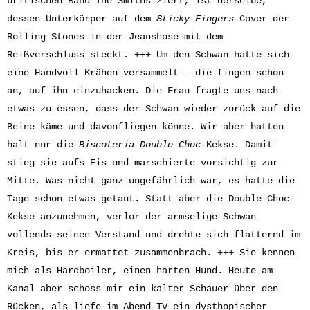
britischen Band The Smiths ziert, ist derselbe,
dessen Unterkörper auf dem
Sticky Fingers
-Cover der
Rolling Stones in der Jeanshose mit dem
Reißverschluss steckt. +++ Um den Schwan hatte sich
eine Handvoll Krähen versammelt – die fingen schon
an, auf ihn einzuhacken. Die Frau fragte uns nach
etwas zu essen, dass der Schwan wieder zurück auf die
Beine käme und davonfliegen könne. Wir aber hatten
halt nur die
Biscoteria Double Choc
-Kekse. Damit
stieg sie aufs Eis und marschierte vorsichtig zur
Mitte. Was nicht ganz ungefährlich war, es hatte die
Tage schon etwas getaut. Statt aber die Double-Choc-
Kekse anzunehmen, verlor der armselige Schwan
vollends seinen Verstand und drehte sich flatternd im
Kreis, bis er ermattet zusammenbrach. +++ Sie kennen
mich als Hardboiler, einen harten Hund. Heute am
Kanal aber schoss mir ein kalter Schauer über den
Rücken, als liefe im Abend-TV ein dysthopischer