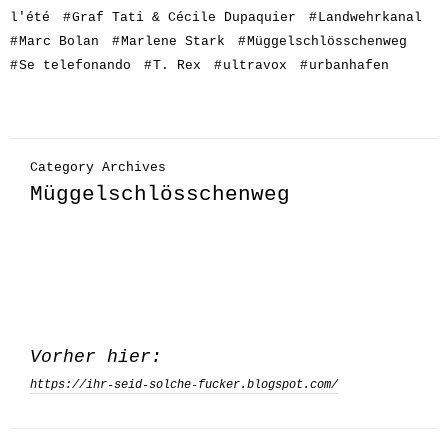
l'été
#
Graf Tati & Cécile Dupaquier
#
Landwehrkanal
#
Marc Bolan
#
Marlene Stark
#
Müggelschlösschenweg
#
Se telefonando
#
T. Rex
#
ultravox
#
urbanhafen
Category Archives
Müggelschlösschenweg
Vorher hier:
https://ihr-seid-solche-fucker.blogspot.com/