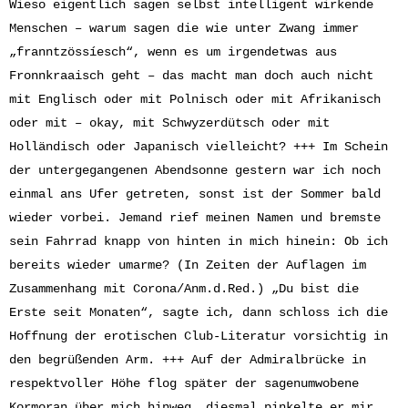
Wieso eigentlich sagen selbst intelligent wirkende
Menschen – warum sagen die wie unter Zwang immer
„franntzössíesch“, wenn es um irgendetwas aus
Fronnkraaisch geht – das macht man doch auch nicht
mit Englisch oder mit Polnisch oder mit Afrikanisch
oder mit – okay, mit Schwyzerdütsch oder mit
Holländisch oder Japanisch vielleicht? +++ Im Schein
der untergegangenen Abendsonne gestern war ich noch
einmal ans Ufer getreten, sonst ist der Sommer bald
wieder vorbei. Jemand rief meinen Namen und bremste
sein Fahrrad knapp von hinten in mich hinein: Ob ich
bereits wieder umarme? (In Zeiten der Auflagen im
Zusammenhang mit Corona/Anm.d.Red.) „Du bist die
Erste seit Monaten“, sagte ich, dann schloss ich die
Hoffnung der erotischen Club-Literatur vorsichtig in
den begrüßenden Arm. +++ Auf der Admiralbrücke in
respektvoller Höhe flog später der sagenumwobene
Kormoran über mich hinweg, diesmal pinkelte er mir