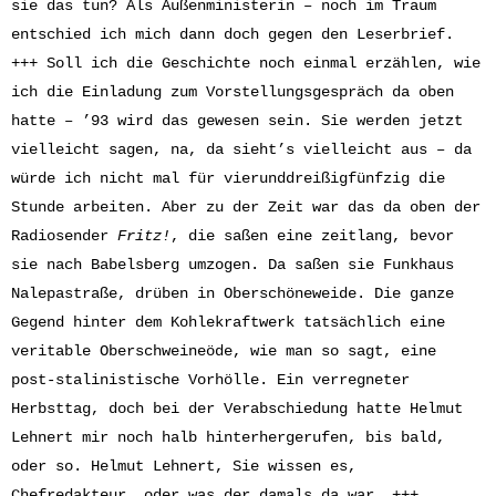
sie das tun? Als Außenministerin – noch im Traum
entschied ich mich dann doch gegen den Leserbrief.
+++ Soll ich die Geschichte noch einmal erzählen, wie
ich die Einladung zum Vorstellungsgespräch da oben
hatte – ’93 wird das gewesen sein. Sie werden jetzt
vielleicht sagen, na, da sieht’s vielleicht aus – da
würde ich nicht mal für vierunddreißigfünfzig die
Stunde arbeiten. Aber zu der Zeit war das da oben der
Radiosender
Fritz!
, die saßen eine zeitlang, bevor
sie nach Babelsberg umzogen. Da saßen sie Funkhaus
Nalepastraße, drüben in Oberschöneweide. Die ganze
Gegend hinter dem Kohlekraftwerk tatsächlich eine
veritable Oberschweineöde, wie man so sagt, eine
post-stalinistische Vorhölle. Ein verregneter
Herbsttag, doch bei der Verabschiedung hatte Helmut
Lehnert mir noch halb hinterhergerufen, bis bald,
oder so. Helmut Lehnert, Sie wissen es,
Chefredakteur, oder was der damals da war. +++