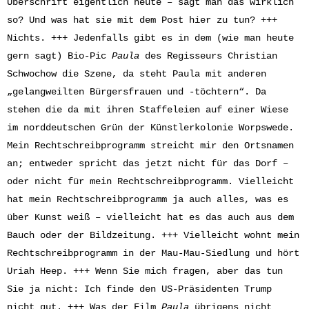
Überschrift eigentlich heute – sagt man das wirklich
so? Und was hat sie mit dem Post hier zu tun? +++
Nichts. +++ Jedenfalls gibt es in dem (wie man heute
gern sagt) Bio-Pic
Paula
des Regisseurs Christian
Schwochow die Szene, da steht Paula mit anderen
„gelangweilten Bürgersfrauen und -töchtern“. Da
stehen die da mit ihren Staffeleien auf einer Wiese
im norddeutschen Grün der Künstlerkolonie Worpswede.
Mein Rechtschreibprogramm streicht mir den Ortsnamen
an; entweder spricht das jetzt nicht für das Dorf –
oder nicht für mein Rechtschreibprogramm. Vielleicht
hat mein Rechtschreibprogramm ja auch alles, was es
über Kunst weiß – vielleicht hat es das auch aus dem
Bauch oder der Bildzeitung. +++ Vielleicht wohnt mein
Rechtschreibprogramm in der Mau-Mau-Siedlung und hört
Uriah Heep. +++ Wenn Sie mich fragen, aber das tun
Sie ja nicht: Ich finde den US-Präsidenten Trump
nicht gut. +++ Was der Film
Paula
übrigens
nicht