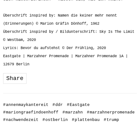
Überschrift inspired by: Namen die keiner mehr nennt
(Erinnerungen) © Marion Gräfin Dönhoff, 1962
Überschrift inspired by / Bildunterschrift: Sky Is The Limit
© Westbam, 2020
Lyrics: Bevor du aufstehst © Der Frühling, 2020
Eastgate | Marzahner Promenade | Marzahner Promenade 1A |
12679 Berlin
Share
#
annenmaykantereit
#
ddr
#
Eastgate
#
mariongraefindoenhoff
#
marzahn
#
marzahnerpromenade
#
nachwendezeit
#
ostberlin
#
plattenbau
#
trump