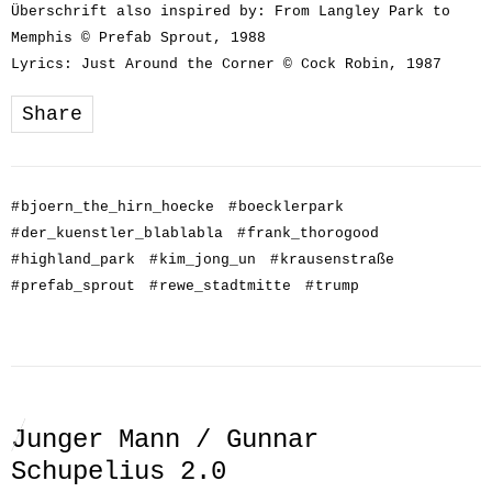
Überschrift also inspired by: From Langley Park to
Memphis © Prefab Sprout, 1988
Lyrics: Just Around the Corner © Cock Robin, 1987
Share
#
bjoern_the_hirn_hoecke
#
boecklerpark
#
der_kuenstler_blablabla
#
frank_thorogood
#
highland_park
#
kim_jong_un
#
krausenstraße
#
prefab_sprout
#
rewe_stadtmitte
#
trump
Junger Mann / Gunnar
Schupelius 2.0