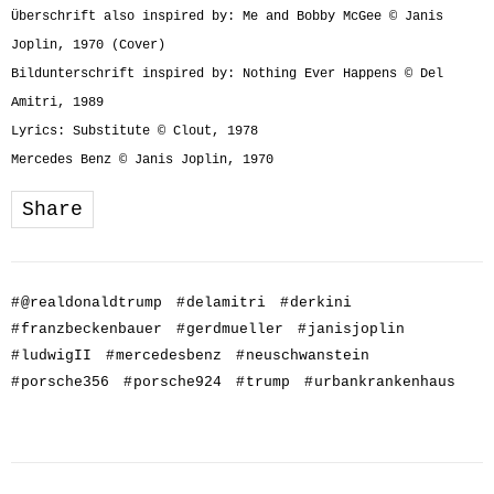
Überschrift also inspired by: Me and Bobby McGee © Janis
Joplin, 1970 (Cover)
Bildunterschrift inspired by: Nothing Ever Happens © Del
Amitri, 1989
Lyrics: Substitute © Clout, 1978
Mercedes Benz © Janis Joplin, 1970
Share
#
@realdonaldtrump
#
delamitri
#
derkini
#
franzbeckenbauer
#
gerdmueller
#
janisjoplin
#
ludwigII
#
mercedesbenz
#
neuschwanstein
#
porsche356
#
porsche924
#
trump
#
urbankrankenhaus