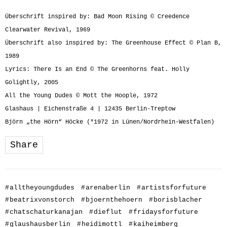
Überschrift inspired by: Bad Moon Rising © Creedence
Clearwater Revival, 1969
Überschrift also inspired by: The Greenhouse Effect © Plan B,
1989
Lyrics: There Is an End © The Greenhorns feat. Holly
Golightly, 2005
All the Young Dudes © Mott the Hoople, 1972
Glashaus | Eichenstraße 4 | 12435 Berlin-Treptow
Björn „the Hörn“ Höcke (*1972 in Lünen/Nordrhein-Westfalen)
Share
#
alltheyoungdudes
#
arenaberlin
#
artistsforfuture
#
beatrixvonstorch
#
bjoernthehoern
#
borisblacher
#
chatschaturkanajan
#
dieflut
#
fridaysforfuture
#
glaushausberlin
#
heidimottl
#
kaiheimberg