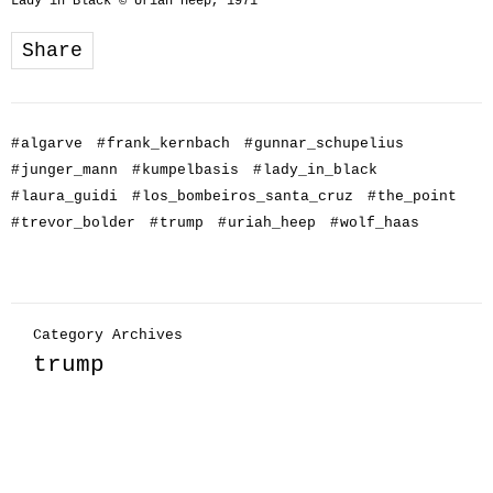
Lady in Black © Uriah Heep, 1971
Share
#
algarve
#
frank_kernbach
#
gunnar_schupelius
#
junger_mann
#
kumpelbasis
#
lady_in_black
#
laura_guidi
#
los_bombeiros_santa_cruz
#
the_point
#
trevor_bolder
#
trump
#
uriah_heep
#
wolf_haas
Category Archives
trump