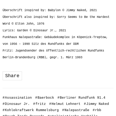
Überschrift inspired by: Babylon © Jimmy Naked, 2021
Überschrift also inspired by: Sorry Seems to Be the Hardest
Word © Elton John, 1976
Lyrics: Garden © Dinosaur Jr., 2021
Funkhaus Nalepastraße: Gebäudekomplex in Köpenick-Treptow,
von 1956 – 1990 Sitz des Rundfunks der DDR
Fritz: Jugendsender des öffentlich-rechtlichen Rundfunks
Berlin-Brandenburg (RBB), gegr. 1. März 1993
Share
#
Assassination
#
Baerbock
#
Berliner Rundfunk 91.4
#
Dinosaur Jr.
#
fritz
#
Helmut Lehnert
#
Jimmy Naked
#
Kohlekraftwerk Rummelsburg
#
Nalepastraße
#
rbb