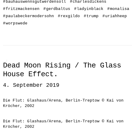
#
bauhauswennsgutwerdensoll
#
charlesdickens
#
fritzmackensen
#
gerdbaltus
#
ladyinblack
#
monalisa
#
paulabeckermodersohn
#
rexgildo
#
trump
#
uriahheep
#
worpswede
Dead Moon Rising / The Glass
House Effect.
4. September 2019
Die Flut: Glashaus/Arena, Berlin-Treptow © Kai von
Kröcher, 2002
Die Flut: Glashaus/Arena, Berlin-Treptow © Kai von
Kröcher, 2002