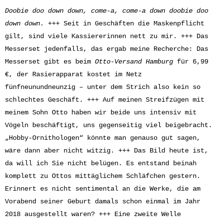
Doobie doo down down, c
ome-a, come-a
down doobie doo
down down.
+++ Seit in Geschäften die Maskenpflicht
gilt, sind viele Kassiererinnen nett zu mir. +++ Das
Messerset jedenfalls, das ergab meine Recherche: Das
Messerset gibt es beim
Otto-Versand Hamburg
für 6,99
€, der Rasierapparat kostet im Netz
fünfneunundneunzig – unter dem Strich also kein so
schlechtes Geschäft. +++ Auf meinen Streifzügen mit
meinem Sohn Otto haben wir beide uns intensiv mit
Vögeln beschäftigt, uns gegenseitig viel beigebracht.
„Hobby-Ornithologen“ könnte man genauso gut sagen,
wäre dann aber nicht witzig. +++ Das Bild heute ist,
da will ich Sie nicht belügen. Es entstand beinah
komplett zu Ottos mittäglichem Schläfchen gestern.
Erinnert es nicht sentimental an die Werke, die am
Vorabend seiner Geburt damals schon einmal im Jahr
2018 ausgestellt waren? +++ Eine zweite Welle