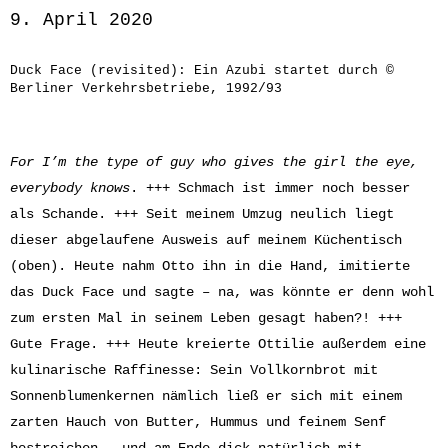
9. April 2020
Duck Face (revisited): Ein Azubi startet durch ©
Berliner Verkehrsbetriebe, 1992/93
For I’m the type of guy who gives the girl the eye,
everybody knows
. +++ Schmach ist immer noch besser
als Schande. +++ Seit meinem Umzug neulich liegt
dieser abgelaufene Ausweis auf meinem Küchentisch
(oben). Heute nahm Otto ihn in die Hand, imitierte
das Duck Face und sagte – na, was könnte er denn wohl
zum ersten Mal in seinem Leben gesagt haben?! +++
Gute Frage. +++ Heute kreierte Ottilie außerdem eine
kulinarische Raffinesse: Sein Vollkornbrot mit
Sonnenblumenkernen nämlich ließ er sich mit einem
zarten Hauch von Butter, Hummus und feinem Senf
bestreichen – und am Ende dick natürlich mit