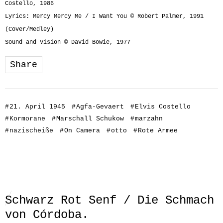
Costello, 1986
Lyrics: Mercy Mercy Me / I Want You © Robert Palmer, 1991
(Cover/Medley)
Sound and Vision © David Bowie, 1977
Share
#
21. April 1945
#
Agfa-Gevaert
#
Elvis Costello
#
Kormorane
#
Marschall Schukow
#
marzahn
#
nazischeiße
#
On Camera
#
otto
#
Rote Armee
Schwarz Rot Senf / Die Schmach
von Córdoba.