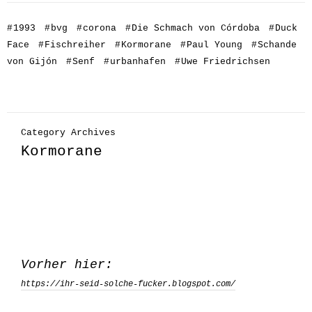
#
1993
#
bvg
#
corona
#
Die Schmach von Córdoba
#
Duck
Face
#
Fischreiher
#
Kormorane
#
Paul Young
#
Schande
von Gijón
#
Senf
#
urbanhafen
#
Uwe Friedrichsen
Category Archives
Kormorane
Vorher hier:
https://ihr-seid-solche-fucker.blogspot.com/