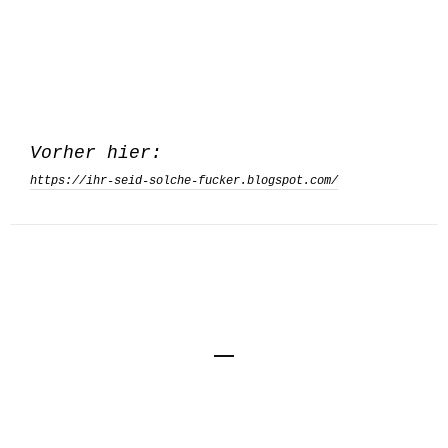
Vorher hier:
https://ihr-seid-solche-fucker.blogspot.com/
Impressum
Kontakt
Datenschutzerklärung
© Kai von Kröcher, Berlin