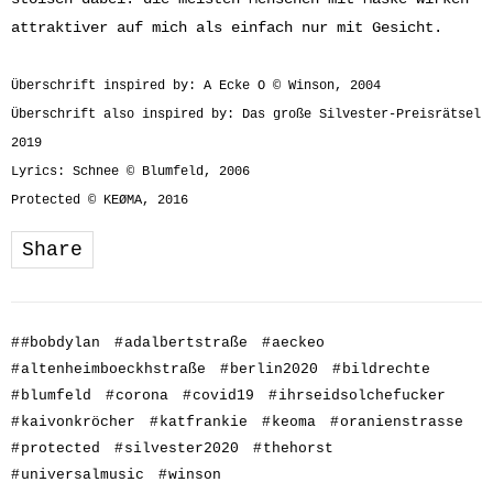
attraktiver auf mich als einfach nur mit Gesicht.
Überschrift inspired by: A Ecke O © Winson, 2004
Überschrift also inspired by: Das große Silvester-Preisrätsel
2019
Lyrics: Schnee © Blumfeld, 2006
Protected © KEØMA, 2016
Share
#
#bobdylan
#
adalbertstraße
#
aeckeo
#
altenheimboeckhstraße
#
berlin2020
#
bildrechte
#
blumfeld
#
corona
#
covid19
#
ihrseidsolchefucker
#
kaivonkröcher
#
katfrankie
#
keoma
#
oranienstrasse
#
protected
#
silvester2020
#
thehorst
#
universalmusic
#
winson