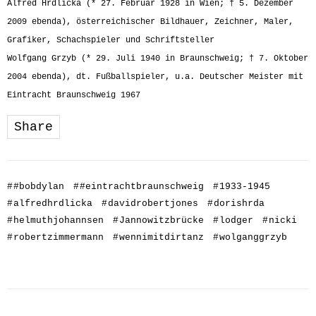
Alfred Hrdlicka (* 27. Februar 1928 in Wien; † 5. Dezember
2009 ebenda), österreichischer Bildhauer, Zeichner, Maler,
Grafiker, Schachspieler und Schriftsteller
Wolfgang Grzyb (* 29. Juli 1940 in Braunschweig; † 7. Oktober
2004 ebenda), dt. Fußballspieler, u.a. Deutscher Meister mit
Eintracht Braunschweig 1967
Share
#
#bobdylan
#
#eintrachtbraunschweig
#
1933-1945
#
alfredhrdlicka
#
davidrobertjones
#
dorishrda
#
helmuthjohannsen
#
Jannowitzbrücke
#
lodger
#
nicki
#
robertzimmermann
#
wennimitdirtanz
#
wolganggrzyb