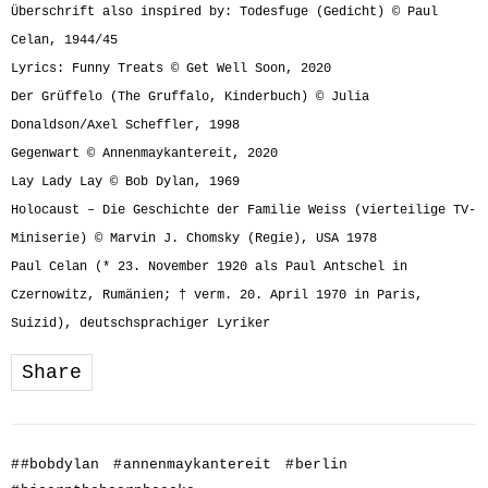
Überschrift also inspired by: Todesfuge (Gedicht) © Paul
Celan, 1944/45
Lyrics: Funny Treats © Get Well Soon, 2020
Der Grüffelo (The Gruffalo, Kinderbuch) © Julia
Donaldson/Axel Scheffler, 1998
Gegenwart © Annenmaykantereit, 2020
Lay Lady Lay © Bob Dylan, 1969
Holocaust – Die Geschichte der Familie Weiss (vierteilige TV-
Miniserie) © Marvin J. Chomsky (Regie), USA 1978
Paul Celan (* 23. November 1920 als Paul Antschel in
Czernowitz, Rumänien; † verm. 20. April 1970 in Paris,
Suizid), deutschsprachiger Lyriker
Share
#
#bobdylan
#
annenmaykantereit
#
berlin