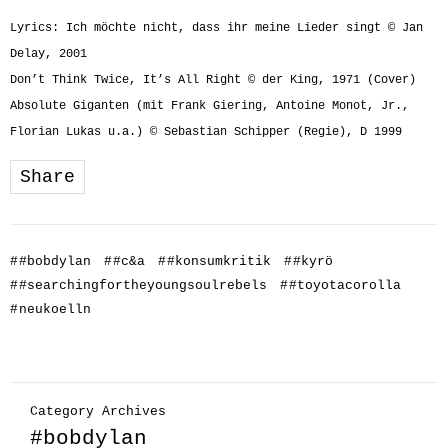
Lyrics: Ich möchte nicht, dass ihr meine Lieder singt © Jan
Delay, 2001
Don’t Think Twice, It’s All Right © der King, 1971 (Cover)
Absolute Giganten (mit Frank Giering, Antoine Monot, Jr.,
Florian Lukas u.a.) © Sebastian Schipper (Regie), D 1999
Share
#
#bobdylan
#
#c&a
#
#konsumkritik
#
#kyrö
#
#searchingfortheyoungsoulrebels
#
#toyotacorolla
#
neukoelln
Category Archives
#bobdylan