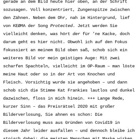
gerade an dem Bild heute hier oben, an der Schrift
sozusagen. Voll konzentriert, Zungenspitze zwischen
den Zähnen. Neben dem Ohr, nah im Hintergrund, lief
von KEØMA der Song
Protected
. Jetzt werden Sie
vielleicht denken, was hört
der
für ’ne Kacke, doch
darum geht es hier nicht. Obwohl ich auf den Fokus
fokussiert an meinem Bild oben saß, schob sich ein
weiteres Bild vor mein geistiges Auge: Mit zwei
scharfen Spachteln, vielleicht im OP-Raum – man löste
meine Haut oder so in der Art von Knochen und
Fleisch. Vorsichtig wurde sie angehoben – und dann
schob sich die Stimme Kat Frankies lautlos und dunkel
dazwischen, floss in mich hinein. +++ Lange Rede,
kurzer Sinn – das Preisrätsel 2020 mit großer
Bilderverlosung, Sie ahnen es schon: Die
Bilderverlosung muss aus Gründen von Covid19 in
diesem Jahr leider ausfallen – und dennoch bleibe ich
stoisch dabei: die meisten Menschen mit Maske wirken