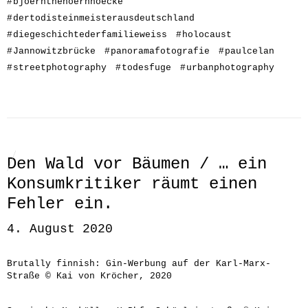
#
bjoernthehoernhoecke
#
dertodisteinmeisterausdeutschland
#
diegeschichtederfamilieweiss
#
holocaust
#
Jannowitzbrücke
#
panoramafotografie
#
paulcelan
#
streetphotography
#
todesfuge
#
urbanphotography
Den Wald vor Bäumen / … ein
Konsumkritiker räumt einen
Fehler ein.
4. August 2020
Brutally finnish: Gin-Werbung auf der Karl-Marx-
Straße © Kai von Kröcher, 2020