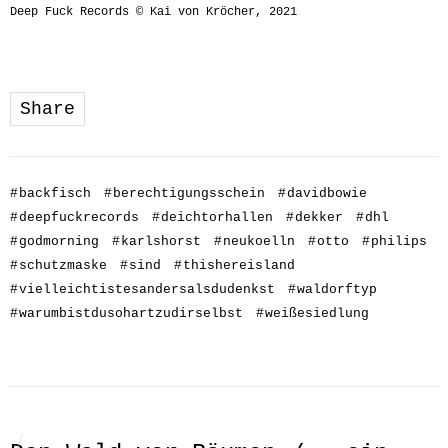
Deep Fuck Records © Kai von Kröcher, 2021
Share
#
backfisch
#
berechtigungsschein
#
davidbowie
#
deepfuckrecords
#
deichtorhallen
#
dekker
#
dhl
#
godmorning
#
karlshorst
#
neukoelln
#
otto
#
philips
#
schutzmaske
#
sind
#
thishereisland
#
vielleichtistesandersalsdudenkst
#
waldorftyp
#
warumbistdusohartzudirselbst
#
weißesiedlung