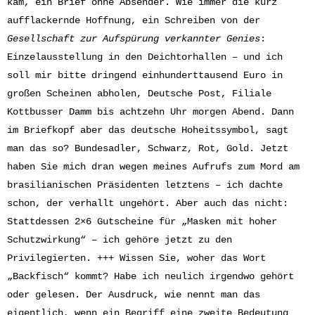
kam, ein Brief ohne Absender. Wie immer die kurz
aufflackernde Hoffnung, ein Schreiben von der
Gesellschaft zur Aufspürung verkannter Genies
:
Einzelausstellung in den Deichtorhallen – und ich
soll mir bitte dringend einhunderttausend Euro in
großen Scheinen abholen, Deutsche Post, Filiale
Kottbusser Damm bis achtzehn Uhr morgen Abend. Dann
im Briefkopf aber das deutsche Hoheitssymbol, sagt
man das so? Bundesadler, Schwarz, Rot, Gold. Jetzt
haben Sie mich dran wegen meines Aufrufs zum Mord am
brasilianischen Präsidenten letztens – ich dachte
schon, der verhallt ungehört. Aber auch das nicht:
Stattdessen 2×6 Gutscheine für „Masken mit hoher
Schutzwirkung“ – ich gehöre jetzt zu den
Privilegierten. +++ Wissen Sie, woher das Wort
„Backfisch“ kommt? Habe ich neulich irgendwo gehört
oder gelesen. Der Ausdruck, wie nennt man das
eigentlich, wenn ein Begriff eine zweite Bedeutung