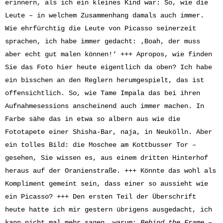
erinnern, als ich ein kleines Kind war: So, wie die
Leute – in welchem Zusammenhang damals auch immer.
Wie ehrfürchtig die Leute von Picasso seinerzeit
sprachen, ich habe immer gedacht: ‚Boah, der muss
aber echt gut malen können!‘ +++ Apropos, wie finden
Sie das Foto hier heute eigentlich da oben? Ich habe
ein bisschen an den Reglern herumgespielt, das ist
offensichtlich. So, wie Tame Impala das bei ihren
Aufnahmesessions anscheinend auch immer machen. In
Farbe sähe das in etwa so albern aus wie die
Fototapete einer Shisha-Bar, naja, in Neukölln. Aber
ein tolles Bild: die Moschee am Kottbusser Tor –
gesehen, Sie wissen es, aus einem dritten Hinterhof
heraus auf der Oranienstraße. +++ Könnte das wohl als
Kompliment gemeint sein, dass einer so aussieht wie
ein Picasso? +++ Den ersten Teil der Überschrift
heute hatte ich mir gestern übrigens ausgedacht, ich
kann nicht mal mehr sagen, warum:
Behind the Frame
–