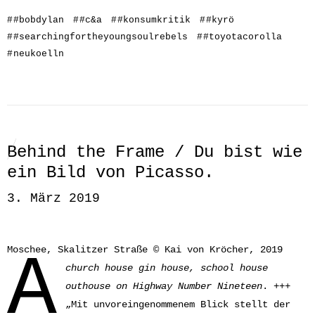
#
#bobdylan
#
#c&a
#
#konsumkritik
#
#kyrö
#
#searchingfortheyoungsoulrebels
#
#toyotacorolla
#
neukoelln
Behind the Frame / Du bist wie
ein Bild von Picasso.
3. März 2019
A
Moschee, Skalitzer Straße © Kai von Kröcher, 2019
church house gin house, school house
outhouse on Highway Number Nineteen
. +++
„Mit unvoreingenommenem Blick stellt der