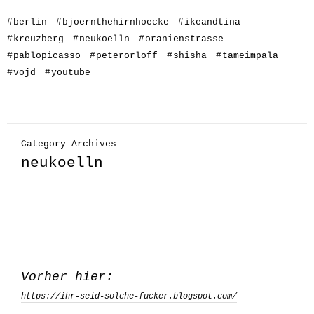
#
berlin
#
bjoernthehirnhoecke
#
ikeandtina
#
kreuzberg
#
neukoelln
#
oranienstrasse
#
pablopicasso
#
peterorloff
#
shisha
#
tameimpala
#
vojd
#
youtube
Category Archives
neukoelln
Vorher hier:
https://ihr-seid-solche-fucker.blogspot.com/