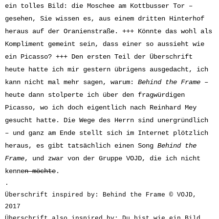
ein tolles Bild: die Moschee am Kottbusser Tor –
gesehen, Sie wissen es, aus einem dritten Hinterhof
heraus auf der Oranienstraße. +++ Könnte das wohl als
Kompliment gemeint sein, dass einer so aussieht wie
ein Picasso? +++ Den ersten Teil der Überschrift
heute hatte ich mir gestern übrigens ausgedacht, ich
kann nicht mal mehr sagen, warum:
Behind the Frame
–
heute dann stolperte ich über den fragwürdigen
Picasso, wo ich doch eigentlich nach Reinhard Mey
gesucht hatte. Die Wege des Herrn sind unergründlich
– und ganz am Ende stellt sich im Internet plötzlich
heraus, es gibt tatsächlich einen Song
Behind the
Frame
, und zwar von der Gruppe VOJD, die ich nicht
kenne
n möchte
.
.
Überschrift inspired by: Behind the Frame © VOJD,
2017
Überschrift also inspired by: Du bist wie ein Bild