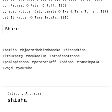
von Picasso © Peter Orloff, 1969
Lyrics: Nutbush City Limits © Ike & Tina Turner, 1973
Let It Happen © Tame Impala, 2015
Share
#
berlin
#
bjoernthehirnhoecke
#
ikeandtina
#
kreuzberg
#
neukoelln
#
oranienstrasse
#
pablopicasso
#
peterorloff
#
shisha
#
tameimpala
#
vojd
#
youtube
Category Archives
shisha