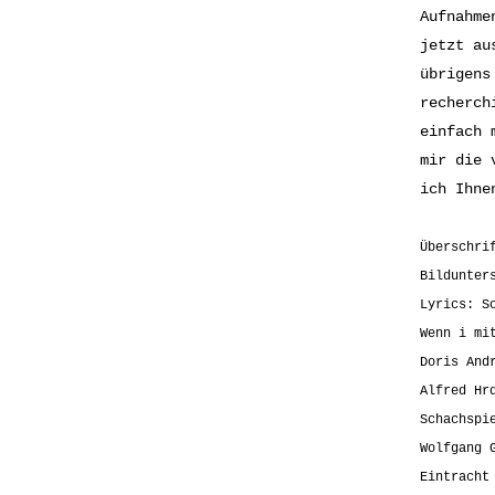
Aufnahme
jetzt au
übrigens
recherch
einfach 
mir die 
ich Ihne
Überschri
Bildunter
Lyrics: S
Wenn i mi
Doris And
Alfred Hr
Schachspi
Wolfgang 
Eintracht