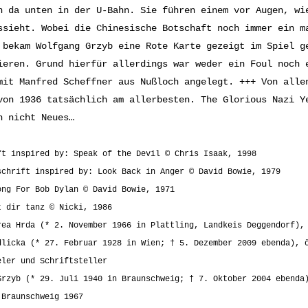
n da unten in der U-Bahn. Sie führen einem vor Augen, wi
ssieht. Wobei die Chinesische Botschaft noch immer ein m
 bekam Wolfgang Grzyb eine Rote Karte gezeigt im Spiel g
ieren. Grund hierfür allerdings war weder ein Foul noch 
mit Manfred Scheffner aus Nußloch angelegt. +++ Von alle
von 1936 tatsächlich am allerbesten. The Glorious Nazi Y
n nicht Neues…
ft inspired by: Speak of the Devil © Chris Isaak, 1998
schrift inspired by: Look Back in Anger © David Bowie, 1979
ong For Bob Dylan © David Bowie, 1971
t dir tanz © Nicki, 1986
rea Hrda (* 2. November 1966 in Plattling, Landkeis Deggendorf),
dlicka (* 27. Februar 1928 in Wien; † 5. Dezember 2009 ebenda), 
eler und Schriftsteller
Grzyb (* 29. Juli 1940 in Braunschweig; † 7. Oktober 2004 ebenda
 Braunschweig 1967