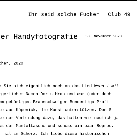
Ihr seid solche Fucker
Club 49
der Handyfotografie
30. November 2020
cher, 2020
n Sie sich eigentlich noch an das Lied
Wenn i mit
rgerlichem Namen Doris Hrda und war (oder doch
em gebürtigen Braunschweiger Bundesliga-Profi
te aus Köpenick, die Kunst unterstützen. Den S-
seiner Verbindung dazu, das hatten wir neulich ja
us der Manteltasche und schoss ein paar Repros,
, mal im Scherz. Ich liebe diese historischen