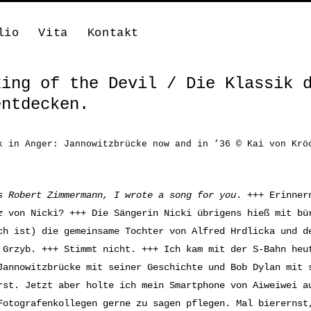
lio
Vita
Kontakt
king of the Devil / Die Klassik 
entdecken.
k in Anger: Jannowitzbrücke now and in ’36 © Kai von Krö
s Robert Zimmermann, I wrote a song for you
. +++ Erinner
z
von Nicki? +++ Die Sängerin Nicki übrigens hieß mit bü
ch ist) die gemeinsame Tochter von Alfred Hrdlicka und d
 Grzyb. +++ Stimmt nicht. +++ Ich kam mit der S-Bahn heu
Jannowitzbrücke mit seiner Geschichte und Bob Dylan mit 
rst. Jetzt aber holte ich mein Smartphone von Aiweiwei a
Fotografenkollegen gerne zu sagen pflegen. Mal bierernst