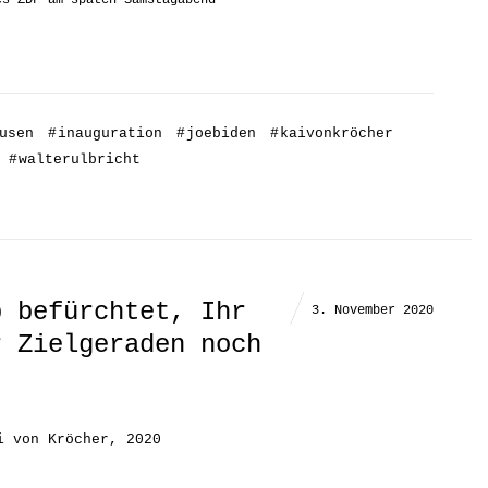
es ZDF am späten Samstagabend
usen
#
inauguration
#
joebiden
#
kaivonkröcher
#
walterulbricht
p befürchtet, Ihr
3. November 2020
r Zielgeraden noch
i von Kröcher, 2020