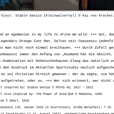
 Vinyl: Stable Genius (Kleinwalsertal) © Kai von Kröcher
ed an egomaniac i
n my life to drive me wild
. +++ Gut, da
Legendary Orange Cunt Man
. Selten seit Ceaușescu jedenfa
ss man nicht noch einmal breitkauen. +++ Durch Zufall ge
unbewusst immer den Anfang von „Niemand hat die Absicht,
t-Kombination mit Hohenschönhausen klang das natürlich e
h den Ausdruck im Aktuellen Sportstudio neulich aufgesch
 es sei Christian Streich gewesen – der da sagte, sie hä
 aufgetreten, oder so. +++ Wer sich erinnert, war nicht 
ft inspired by: Stable Genius © POTUS 45, 2017 – 2021
ft also inspired by: The Power of Good-Bye © Madonna, 1998
ree © SAULT, 2020
eaușescu (26. Januar 1918 in
Scornicești, Große Walachei); † 25.