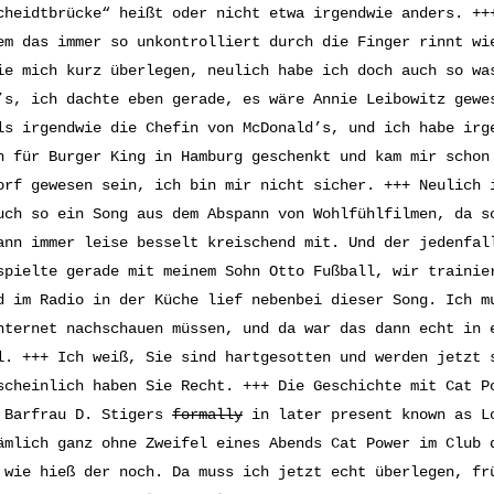
cheidtbrücke“ heißt oder nicht etwa irgendwie anders. ++
em das immer so unkontrolliert durch die Finger rinnt wi
ie mich kurz überlegen, neulich habe ich doch auch so wa
’s, ich dachte eben gerade, es wäre Annie Leibowitz gewe
ls irgendwie die Chefin von McDonald’s, und ich habe irg
n für Burger King in Hamburg geschenkt und kam mir schon
orf gewesen sein, ich bin mir nicht sicher. +++ Neulich
uch so ein Song aus dem Abspann von Wohlfühlfilmen, da s
ann immer leise besselt kreischend mit. Und der jedenfal
spielte gerade mit meinem Sohn Otto Fußball, wir trainie
d im Radio in der Küche lief nebenbei dieser Song. Ich m
nternet nachschauen müssen, und da war das dann echt in 
l. +++ Ich weiß, Sie sind hartgesotten und werden jetzt 
scheinlich haben Sie Recht. +++ Die Geschichte mit Cat P
 Barfrau D. Stigers
formally
in later present known as Lo
ämlich ganz ohne Zweifel eines Abends Cat Power im Club 
 wie hieß der noch. Da muss ich jetzt echt überlegen, fr