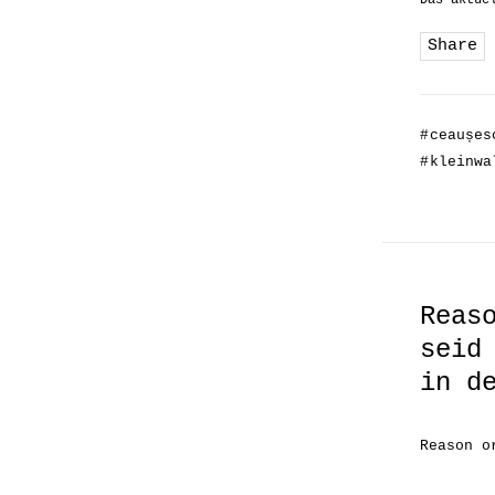
Das aktue
Share
#
ceaușes
#
kleinwa
Reas
seid
in d
Reason o