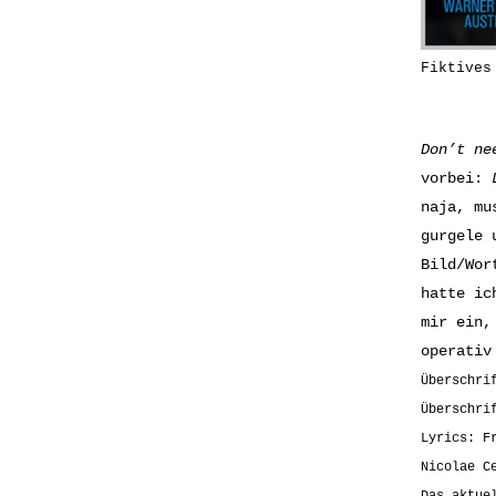
Fiktives
Don’t ne
vorbei:
naja, mu
gurgele 
Bild/Wor
hatte ic
mir ein,
operativ
Überschri
Überschri
Lyrics: F
Nicolae C