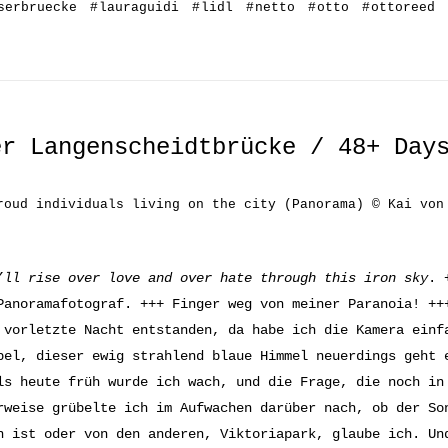
serbruecke
#
lauraguidi
#
lidl
#
netto
#
otto
#
ottoreed
er Langenscheidtbrücke / 48+ Day
roud individuals living on the city (Panorama) © Kai von
’ll rise over love and over hate through this iron sky
. 
Panoramafotograf. +++ Finger weg von meiner Paranoia! ++
 vorletzte Nacht entstanden, da habe ich die Kamera einf
bel, dieser ewig strahlend blaue Himmel neuerdings geht 
ls heute früh wurde ich wach, und die Frage, die noch in
rweise grübelte ich im Aufwachen darüber nach, ob der S
n ist oder von den anderen, Viktoriapark, glaube ich. Un