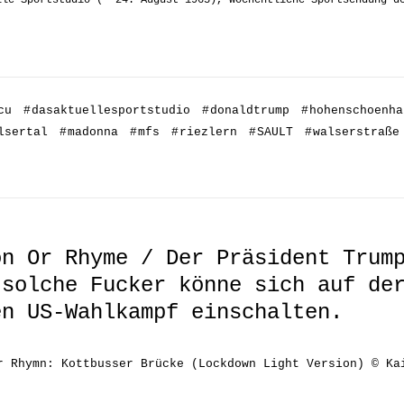
lle Sportstudio (* 24. August 1963), wöchentliche Sportsendung d
cu
#
dasaktuellesportstudio
#
donaldtrump
#
hohenschoenha
lsertal
#
madonna
#
mfs
#
riezlern
#
SAULT
#
walserstraße
on Or Rhyme / Der Präsident Trum
 solche Fucker könne sich auf de
en US-Wahlkampf einschalten.
r Rhymn: Kottbusser Brücke (Lockdown Light Version) © Ka