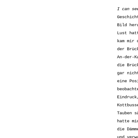
I can se
Geschich
Bild her
Lust hat
kam mir 
der Brüc
An-der-K
die Brüc
gar nich
eine Pos
beobacht
Eindruck
Kottbuss
Tauben s
hatte mi
die Dämm
und verw