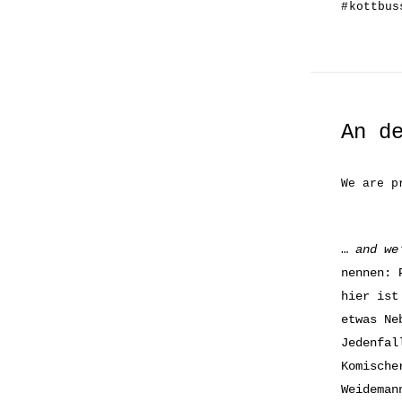
#
kottbus
An d
We are p
…
and we
nennen: 
hier ist
etwas Ne
Jedenfal
Komische
Weideman