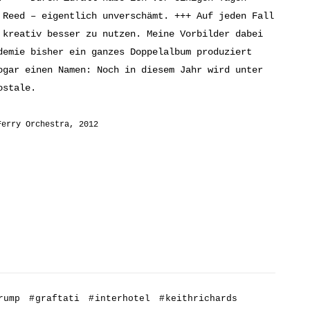
 Reed – eigentlich unverschämt. +++ Auf jeden Fall
 kreativ besser zu nutzen. Meine Vorbilder dabei
demie bisher ein ganzes Doppelalbum produziert
ogar einen Namen: Noch in diesem Jahr wird unter
ostale.
Ferry Orchestra, 2012
rump
#
graftati
#
interhotel
#
keithrichards