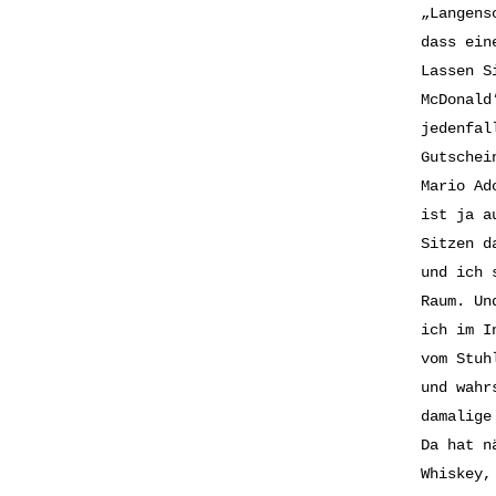
„Langens
dass ein
Lassen S
McDonald
jedenfal
Gutschei
Mario Ad
ist ja a
Sitzen d
und ich 
Raum. Un
ich im I
vom Stuh
und wahr
damalige
Da hat n
Whiskey,