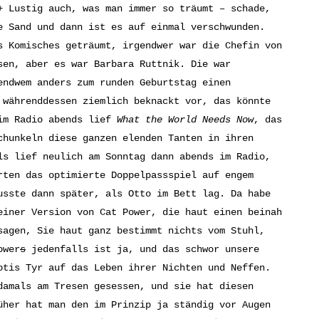
+ Lustig auch, was man immer so träumt – schade,
e Sand und dann ist es auf einmal verschwunden.
s Komisches geträumt, irgendwer war die Chefin von
sen, aber es war Barbara Ruttnik. Die war
endwem anders zum runden Geburtstag einen
 währenddessen ziemlich beknackt vor, das könnte
 im Radio abends lief
What the World Needs Now
, das
chunkeln diese ganzen elenden Tanten in ihren
ls lief neulich am Sonntag dann abends im Radio,
rten das optimierte Doppelpassspiel auf engem
usste dann später, als Otto im Bett lag. Da habe
einer Version von Cat Power, die haut einen beinah
sagen, Sie haut ganz bestimmt nichts vom Stuhl,
ower
s
jedenfalls ist ja, und das schwor unsere
tis Tyr auf das Leben ihrer Nichten und Neffen.
damals am Tresen gesessen, und sie hat diesen
üher hat man den im Prinzip ja ständig vor Augen