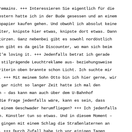
remains
. +++ Interessieren Sie eigentlich für die
estern hatte ich in der Bude gesessen und an einem
opapier kaufen gehen. Und obwohl ich absolut keine
lter, knipste hier etwas, knipste dort etwas. Dann
türzen. Ganz nebenbei gibt es sowohl nordöstlich
en gibt es da geile Discounter, wo man sich beim
I’m loving it. +++ Jedenfalls betrat ich gerade
 stilprägende Leuchtreklame aus- beziehungsweise
riterin oben brannte schon Licht. Ich suchte mir
. +++ Mit meinem Sohn Otto bin ich hier gerne, wir
 gar nicht so langer Zeit hatte ich mal den
n – das kann man auch über dem U-Bahnhof
Die Frage jedenfalls wäre, kann es sein, dass
 einem Geschwader herumfliegen? +++ Ich jedenfalls
n. Künstler tun so etwas. Und in diesem Moment –
 gingen mit einem Schlag die Straßenlaternen an
. +++ Durch Zufall habe ich vor einigen Tagen