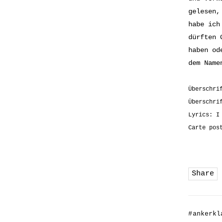
gelesen,
habe ich
dürften 
haben od
dem Nam
Überschri
Überschri
Lyrics: I
Carte pos
Share
#
ankerkl