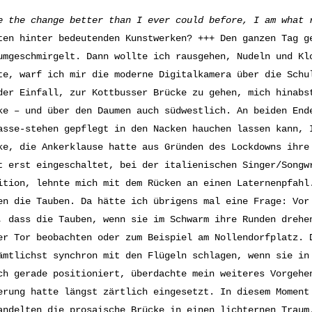
e the change better than I ever could before, I am what 
ten hinter bedeutenden Kunstwerken? +++ Den ganzen Tag g
umgeschmirgelt. Dann wollte ich rausgehen, Nudeln und Kl
te, warf ich mir die moderne Digitalkamera über die Schu
der Einfall, zur Kottbusser Brücke zu gehen, mich hinabs
ke – und über den Daumen auch südwestlich. An beiden End
asse-stehen gepflegt in den Nacken hauchen lassen kann, 
ke, die Ankerklause hatte aus Gründen des Lockdowns ihre
t erst eingeschaltet, bei der italienischen Singer/Songw
ition, lehnte mich mit dem Rücken an einen Laternenpfahl
en die Tauben. Da hätte ich übrigens mal eine Frage: Vor
, dass die Tauben, wenn sie im Schwarm ihre Runden drehe
er Tor beobachten oder zum Beispiel am Nollendorfplatz. 
ämtlichst synchron mit den Flügeln schlagen, wenn sie in
ch gerade positioniert, überdachte mein weiteres Vorgehe
erung hatte längst zärtlich eingesetzt. In diesem Moment
andelten die prosaische Brücke in einen lichternen Traum