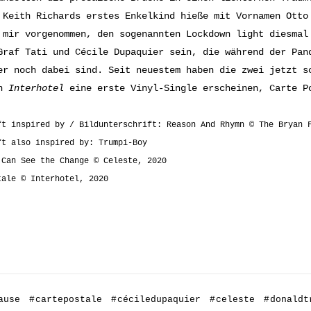
 Keith Richards erstes Enkelkind hieße mit Vornamen Otto
 mir vorgenommen, den sogenannten Lockdown light diesmal
Graf Tati und Cécile Dupaquier sein, die während der Pan
er noch dabei sind. Seit neuestem haben die zwei jetzt s
en
Interhotel
eine erste Vinyl-Single erscheinen, Carte P
ft inspired by / Bildunterschrift: Reason And Rhymn © The Bryan 
ft also inspired by: Trumpi-Boy
 Can See the Change © Celeste, 2020
tale © Interhotel, 2020
ause
#
cartepostale
#
céciledupaquier
#
celeste
#
donaldt