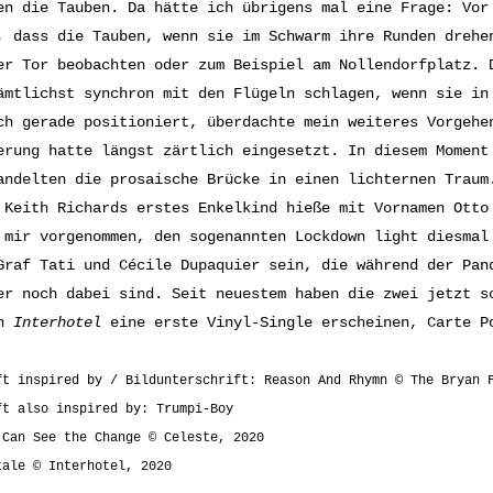
en die Tauben. Da hätte ich übrigens mal eine Frage: Vor
, dass die Tauben, wenn sie im Schwarm ihre Runden drehe
er Tor beobachten oder zum Beispiel am Nollendorfplatz. 
ämtlichst synchron mit den Flügeln schlagen, wenn sie in
ch gerade positioniert, überdachte mein weiteres Vorgehe
erung hatte längst zärtlich eingesetzt. In diesem Moment
andelten die prosaische Brücke in einen lichternen Traum
 Keith Richards erstes Enkelkind hieße mit Vornamen Otto
 mir vorgenommen, den sogenannten Lockdown light diesmal
Graf Tati und Cécile Dupaquier sein, die während der Pan
er noch dabei sind. Seit neuestem haben die zwei jetzt s
en
Interhotel
eine erste Vinyl-Single erscheinen, Carte P
ft inspired by / Bildunterschrift: Reason And Rhymn © The Bryan 
ft also inspired by: Trumpi-Boy
 Can See the Change © Celeste, 2020
tale © Interhotel, 2020