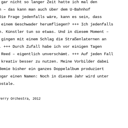
 gar nicht so langer Zeit hatte ich mal den
n – das kann man auch über dem U-Bahnhof
Die Frage jedenfalls wäre, kann es sein, dass
 einem Geschwader herumfliegen? +++ Ich jedenfalls
n. Künstler tun so etwas. Und in diesem Moment –
 gingen mit einem Schlag die Straßenlaternen an
. +++ Durch Zufall habe ich vor einigen Tagen
 Reed – eigentlich unverschämt. +++ Auf jeden Fall
 kreativ besser zu nutzen. Meine Vorbilder dabei
demie bisher ein ganzes Doppelalbum produziert
ogar einen Namen: Noch in diesem Jahr wird unter
ostale.
Ferry Orchestra, 2012