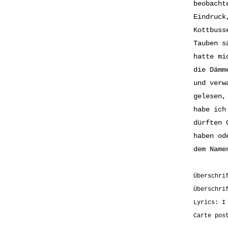
beobacht
Eindruck
Kottbuss
Tauben s
hatte mi
die Dämm
und verw
gelesen,
habe ich
dürften 
haben od
dem Nam
Überschri
Überschri
Lyrics: I
Carte pos