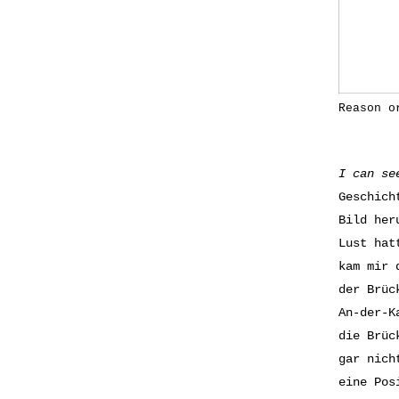
Reason o
I can se
Geschich
Bild her
Lust hat
kam mir 
der Brüc
An-der-K
die Brüc
gar nich
eine Pos