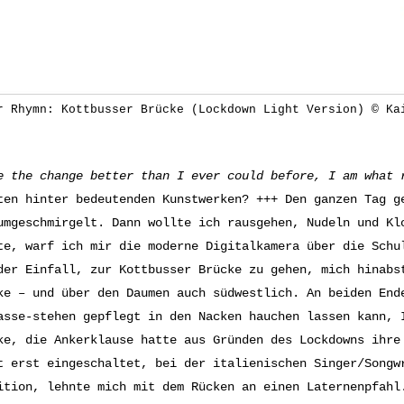
r Rhymn: Kottbusser Brücke (Lockdown Light Version) © Ka
e the change better than I ever could before, I am what 
ten hinter bedeutenden Kunstwerken? +++ Den ganzen Tag g
umgeschmirgelt. Dann wollte ich rausgehen, Nudeln und Kl
te, warf ich mir die moderne Digitalkamera über die Schu
der Einfall, zur Kottbusser Brücke zu gehen, mich hinabs
ke – und über den Daumen auch südwestlich. An beiden End
asse-stehen gepflegt in den Nacken hauchen lassen kann, 
ke, die Ankerklause hatte aus Gründen des Lockdowns ihre
t erst eingeschaltet, bei der italienischen Singer/Songw
ition, lehnte mich mit dem Rücken an einen Laternenpfahl