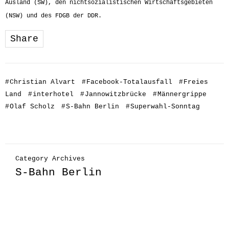
Ausland (SW), den nichtsozialistischen Wirtschaftsgebieten
(NSW) und des FDGB der DDR.
Share
#
Christian Alvart
#
Facebook-Totalausfall
#
Freies
Land
#
interhotel
#
Jannowitzbrücke
#
Männergrippe
#
Olaf Scholz
#
S-Bahn Berlin
#
Superwahl-Sonntag
Category Archives
S-Bahn Berlin