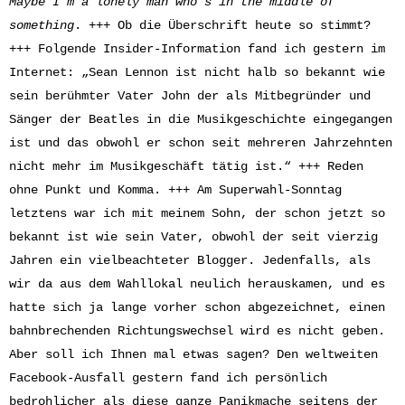
Maybe I’m a lonely man who’s in the middle of
something
. +++ Ob die Überschrift heute so stimmt?
+++ Folgende Insider-Information fand ich gestern im
Internet: „Sean Lennon ist nicht halb so bekannt wie
sein berühmter Vater John der als Mitbegründer und
Sänger der Beatles in die Musikgeschichte eingegangen
ist und das obwohl er schon seit mehreren Jahrzehnten
nicht mehr im Musikgeschäft tätig ist.“ +++ Reden
ohne Punkt und Komma. +++ Am Superwahl-Sonntag
letztens war ich mit meinem Sohn, der schon jetzt so
bekannt ist wie sein Vater, obwohl der seit vierzig
Jahren ein vielbeachteter Blogger. Jedenfalls, als
wir da aus dem Wahllokal neulich herauskamen, und es
hatte sich ja lange vorher schon abgezeichnet, einen
bahnbrechenden Richtungswechsel wird es nicht geben.
Aber soll ich Ihnen mal etwas sagen? Den weltweiten
Facebook-Ausfall gestern fand ich persönlich
bedrohlicher als diese ganze Panikmache seitens der