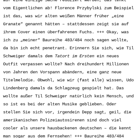
auf eine einzige Sache reduziert werden, das lenkt
vom Eigentlichen ab! Florence Przybylski zum Beispiel
ist das, was wir alten weißen Männer früher „eine
Granate“ genannt hätten – stattdessen zeigt sie auf
ihrem Cover einen überfahrenen Fuchs. +++ Okay, was
ich zu „meiner“ Baureihe 483/484 noch sagen wollte,
da bin ich echt penetrant. Erinnern Sie sich, wie Til
Schweiger damals dem
Tatort im Ersten
ein neues
Outfit verpassen wollte? Nach dreihundert Millionen
von Jahren den Vorspann abändern, eine ganz neue
Titelmelodie. Obwohl, wie wir (fast alle) wissen, Udo
Lindenberg damals da Schlagzeug gespielt hat. Das
wollte außer Til Schweiger natürlich kein Mensch, und
so ist es bei der alten Musike geblieben. Oder
stellen Sie sich vor, irgendein Depp sagt, geil, die
amerikanischen Polizeiautosirenen sind doch viel
cooler als unsere hausbackenen deutschen – die kennt
man sogar aus dem Fernsehen! +++ Baureihe 483/484