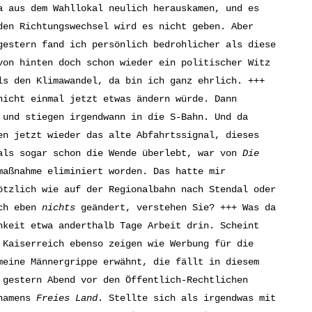
a aus dem Wahllokal neulich herauskamen, und es
den Richtungswechsel wird es nicht geben. Aber
gestern fand ich persönlich bedrohlicher als diese
von hinten doch schon wieder ein politischer Witz
ls den Klimawandel, da bin ich ganz ehrlich. +++
nicht einmal jetzt etwas ändern würde. Dann
 und stiegen irgendwann in die S-Bahn. Und da
en jetzt wieder das alte Abfahrtssignal, dieses
mals sogar schon die Wende überlebt, war von
Die
maßnahme eliminiert worden. Das hatte mir
ötzlich wie auf der Regionalbahn nach Stendal oder
ich eben
nichts
geändert, verstehen Sie? +++ Was da
hkeit etwa anderthalb Tage Arbeit drin. Scheint
 Kaiserreich ebenso zeigen wie Werbung für die
meine Männergrippe erwähnt, die fällt in diesem
 gestern Abend vor den Öffentlich-Rechtlichen
 namens
Freies Land
. Stellte sich als irgendwas mit