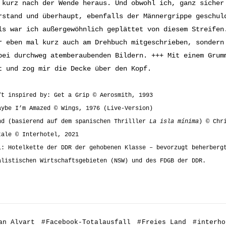
 kurz nach der Wende heraus. Und obwohl ich, ganz sicher
rstand und überhaupt, ebenfalls der Männergrippe geschul
ls war ich außergewöhnlich geplättet von diesem Streifen
r eben mal kurz auch am Drehbuch mitgeschrieben, sondern
bei durchweg atemberaubenden Bildern. +++ Mit einem Grum
t und zog mir die Decke über den Kopf.
ft inspired by: Get a Grip © Aerosmith, 1993
aybe I’m Amazed © Wings, 1976 (Live-Version)
nd (basierend auf dem spanischen Thrilller
La isla mínima
) © Chr
tale © Interhotel, 2021
l: Hotelkette der DDR der gehobenen Klasse – bevorzugt beherberg
alistischen Wirtschaftsgebieten (NSW) und des FDGB der DDR.
an Alvart
#
Facebook-Totalausfall
#
Freies Land
#
interho