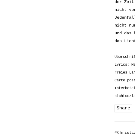
der Zeit
nicht ve
Jedenfal
nicht nu
und das 
das Lich
Überschri
Lyrics: M
Freies La
Carte pos
Interhote
nichtsozi
Share
#
Christi