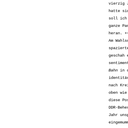
vierzig 
hatte si
soll ich
ganze Pa
heran. +
Am Wahls
spaziert
geschah 
sentimen
Bahn
in d
identitä
nach Kre
oben wie
diese Po
DDR-Behe
Jahr uns
eingemum