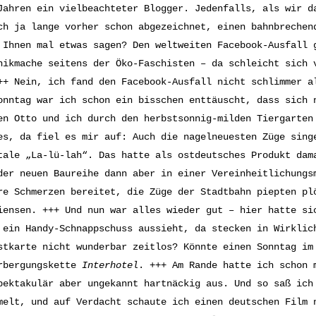
Jahren ein vielbeachteter Blogger. Jedenfalls, als wir d
ch ja lange vorher schon abgezeichnet, einen bahnbrechen
 Ihnen mal etwas sagen? Den weltweiten Facebook-Ausfall 
nikmache seitens der Öko-Faschisten – da schleicht sich 
++ Nein, ich fand den Facebook-Ausfall nicht schlimmer a
onntag war ich schon ein bisschen enttäuscht, dass sich 
en Otto und ich durch den herbstsonnig-milden Tiergarten
es, da fiel es mir auf: Auch die nagelneuesten Züge sing
tale „La-lü-lah“. Das hatte als ostdeutsches Produkt da
er neuen Baureihe dann aber in einer Vereinheitlichungs
re Schmerzen bereitet, die Züge der Stadtbahn piepten pl
iensen. +++ Und nun war alles wieder gut – hier hatte s
 ein Handy-Schnappschuss aussieht, da stecken in Wirklic
stkarte nicht wunderbar zeitlos? Könnte einen Sonntag im
rbergungskette
Interhotel
. +++ Am Rande hatte ich schon 
pektakulär aber ungekannt hartnäckig aus. Und so saß ich
melt, und auf Verdacht schaute ich einen deutschen Film