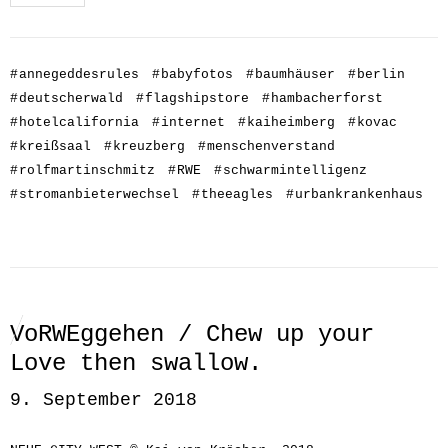
#
annegeddesrules
#
babyfotos
#
baumhäuser
#
berlin
#
deutscherwald
#
flagshipstore
#
hambacherforst
#
hotelcalifornia
#
internet
#
kaiheimberg
#
kovac
#
kreißsaal
#
kreuzberg
#
menschenverstand
#
rolfmartinschmitz
#
RWE
#
schwarmintelligenz
#
stromanbieterwechsel
#
theeagles
#
urbankrankenhaus
VoRWEggehen / Chew up your
Love then swallow.
9. September 2018