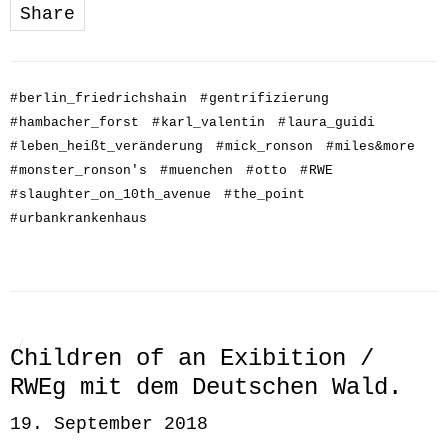
Share
#
berlin_friedrichshain
#
gentrifizierung
#
hambacher_forst
#
karl_valentin
#
laura_guidi
#
leben_heißt_veränderung
#
mick_ronson
#
miles&more
#
monster_ronson's
#
muenchen
#
otto
#
RWE
#
slaughter_on_10th_avenue
#
the_point
#
urbankrankenhaus
Children of an Exibition /
RWEg mit dem Deutschen Wald.
19. September 2018