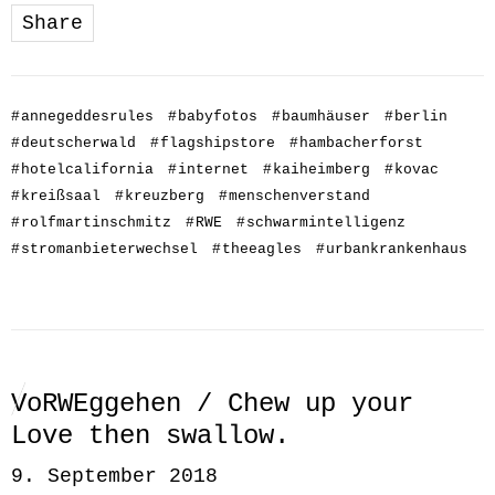
Share
#
annegeddesrules
#
babyfotos
#
baumhäuser
#
berlin
#
deutscherwald
#
flagshipstore
#
hambacherforst
#
hotelcalifornia
#
internet
#
kaiheimberg
#
kovac
#
kreißsaal
#
kreuzberg
#
menschenverstand
#
rolfmartinschmitz
#
RWE
#
schwarmintelligenz
#
stromanbieterwechsel
#
theeagles
#
urbankrankenhaus
VoRWEggehen / Chew up your
Love then swallow.
9. September 2018