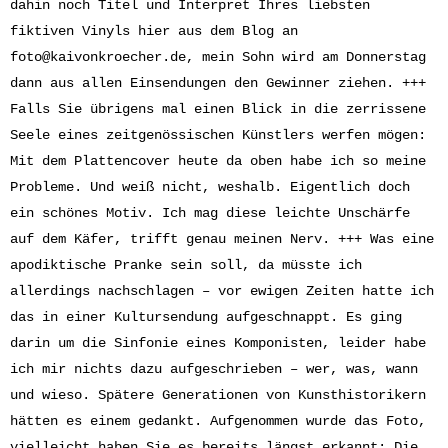
dahin noch Titel und Interpret Ihres liebsten
fiktiven Vinyls hier aus dem Blog an
foto@kaivonkroecher.de
, mein Sohn wird am Donnerstag
dann aus allen Einsendungen den Gewinner ziehen. +++
Falls Sie übrigens mal einen Blick in die zerrissene
Seele eines zeitgenössischen Künstlers werfen mögen:
Mit dem Plattencover heute da oben habe ich so meine
Probleme. Und weiß nicht, weshalb. Eigentlich doch
ein schönes Motiv. Ich mag diese leichte Unschärfe
auf dem Käfer, trifft genau meinen Nerv. +++ Was eine
apodiktische Pranke sein soll, da müsste ich
allerdings nachschlagen – vor ewigen Zeiten hatte ich
das in einer Kultursendung aufgeschnappt. Es ging
darin um die Sinfonie eines Komponisten, leider habe
ich mir nichts dazu aufgeschrieben – wer, was, wann
und wieso. Spätere Generationen von Kunsthistorikern
hätten es einem gedankt. Aufgenommen wurde das Foto,
vielleicht haben Sie es bereits längst erkannt: Die