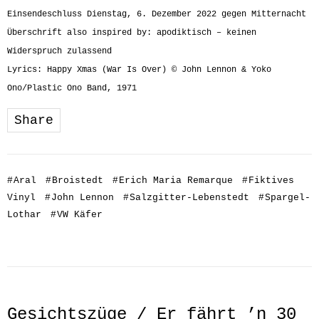
Einsendeschluss Dienstag, 6. Dezember 2022 gegen Mitternacht
Überschrift also inspired by: apodiktisch – keinen
Widerspruch zulassend
Lyrics: Happy Xmas (War Is Over) © John Lennon & Yoko
Ono/Plastic Ono Band, 1971
Share
#
Aral
#
Broistedt
#
Erich Maria Remarque
#
Fiktives
Vinyl
#
John Lennon
#
Salzgitter-Lebenstedt
#
Spargel-
Lothar
#
VW Käfer
Gesichtszüge / Er fährt ’n 30