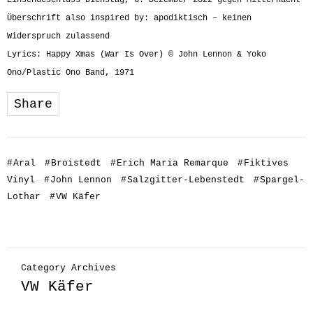
Einsendeschluss Dienstag, 6. Dezember 2022 gegen Mitternacht
Überschrift also inspired by: apodiktisch – keinen
Widerspruch zulassend
Lyrics: Happy Xmas (War Is Over) © John Lennon & Yoko
Ono/Plastic Ono Band, 1971
Share
#
Aral
#
Broistedt
#
Erich Maria Remarque
#
Fiktives
Vinyl
#
John Lennon
#
Salzgitter-Lebenstedt
#
Spargel-
Lothar
#
VW Käfer
Category Archives
VW Käfer