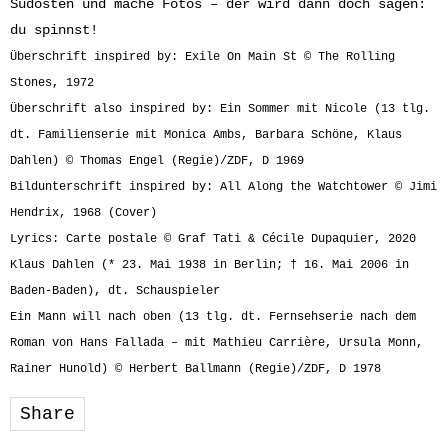
Südosten und mache Fotos – der wird dann doch sagen:
du spinnst!
Überschrift inspired by: Exile On Main St © The Rolling
Stones, 1972
Überschrift also inspired by: Ein Sommer mit Nicole (13 tlg.
dt. Familienserie mit Monica Ambs, Barbara Schöne, Klaus
Dahlen) © Thomas Engel (Regie)/ZDF, D 1969
Bildunterschrift inspired by: All Along the Watchtower © Jimi
Hendrix, 1968 (Cover)
Lyrics: Carte postale © Graf Tati & Cécile Dupaquier, 2020
Klaus Dahlen (* 23. Mai 1938 in Berlin; † 16. Mai 2006 in
Baden-Baden), dt. Schauspieler
Ein Mann will nach oben (13 tlg. dt. Fernsehserie nach dem
Roman von Hans Fallada – mit Mathieu Carrière, Ursula Monn,
Rainer Hunold) © Herbert Ballmann (Regie)/ZDF, D 1978
Share