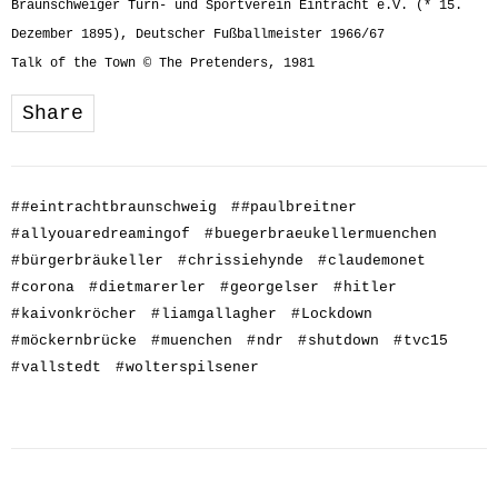
Braunschweiger Turn- und Sportverein Eintracht e.V. (* 15.
Dezember 1895), Deutscher Fußballmeister 1966/67
Talk of the Town © The Pretenders, 1981
Share
#
#eintrachtbraunschweig
#
#paulbreitner
#
allyouaredreamingof
#
buegerbraeukellermuenchen
#
bürgerbräukeller
#
chrissiehynde
#
claudemonet
#
corona
#
dietmarerler
#
georgelser
#
hitler
#
kaivonkröcher
#
liamgallagher
#
Lockdown
#
möckernbrücke
#
muenchen
#
ndr
#
shutdown
#
tvc15
#
vallstedt
#
wolterspilsener