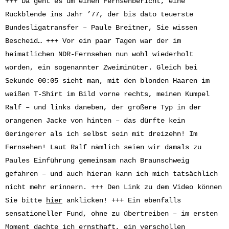
+++ Da geht es um einen Fernsehbericht, eine
Rückblende ins Jahr ’77, der bis dato teuerste
Bundesligatransfer – Paule Breitner, Sie wissen
Bescheid… +++ Vor ein paar Tagen war der im
heimatlichen NDR-Fernsehen nun wohl wiederholt
worden, ein sogenannter Zweiminüter. Gleich bei
Sekunde 00:05 sieht man, mit den blonden Haaren im
weißen T-Shirt im Bild vorne rechts, meinen Kumpel
Ralf – und links daneben, der größere Typ in der
orangenen Jacke von hinten – das dürfte kein
Geringerer als ich selbst sein mit dreizehn! Im
Fernsehen! Laut Ralf nämlich seien wir damals zu
Paules Einführung gemeinsam nach Braunschweig
gefahren – und auch hieran kann ich mich tatsächlich
nicht mehr erinnern. +++ Den Link zu dem Video können
Sie bitte
hier
anklicken! +++ Ein ebenfalls
sensationeller Fund, ohne zu übertreiben – im ersten
Moment dachte ich ernsthaft, ein verschollen