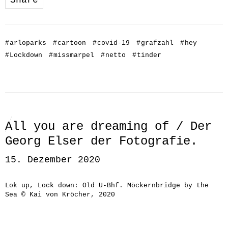
Share
#
arloparks
#
cartoon
#
covid-19
#
grafzahl
#
hey
#
Lockdown
#
missmarpel
#
netto
#
tinder
All you are dreaming of / Der
Georg Elser der Fotografie.
15. Dezember 2020
Lok up, Lock down: Old U-Bhf. Möckernbridge by the
Sea © Kai von Kröcher, 2020