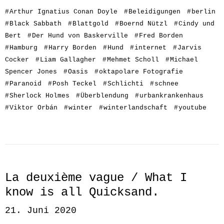
#
Arthur Ignatius Conan Doyle
#
Beleidigungen
#
berlin
#
Black Sabbath
#
Blattgold
#
Boernd Nützl
#
Cindy und
Bert
#
Der Hund von Baskerville
#
Fred Borden
#
Hamburg
#
Harry Borden
#
Hund
#
internet
#
Jarvis
Cocker
#
Liam Gallagher
#
Mehmet Scholl
#
Michael
Spencer Jones
#
Oasis
#
oktapolare Fotografie
#
Paranoid
#
Posh Teckel
#
Schlichti
#
schnee
#
Sherlock Holmes
#
Überblendung
#
urbankrankenhaus
#
Viktor Orbán
#
winter
#
winterlandschaft
#
youtube
La deuxième vague / What I
know is all Quicksand.
21. Juni 2020