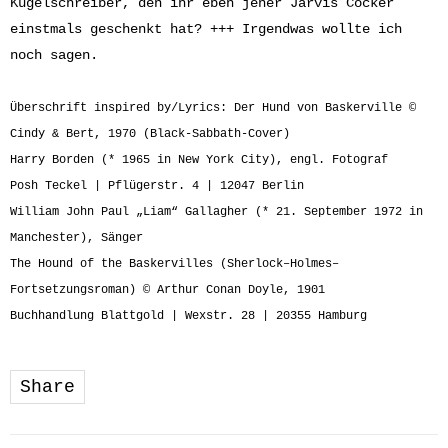
Kugelschreiber, den ihr eben jener Jarvis Cocker
einstmals geschenkt hat? +++ Irgendwas wollte ich
noch sagen.
Überschrift inspired by/Lyrics: Der Hund von Baskerville ©
Cindy & Bert, 1970 (Black-Sabbath-Cover)
Harry Borden (* 1965 in New York City), engl. Fotograf
Posh Teckel | Pflügerstr. 4 | 12047 Berlin
William John Paul „Liam“ Gallagher (* 21. September 1972 in
Manchester), Sänger
The Hound of the Baskervilles (Sherlock–Holmes–
Fortsetzungsroman) © Arthur Conan Doyle, 1901
Buchhandlung Blattgold |
Wexstr. 28 |
20355 Hamburg
Share