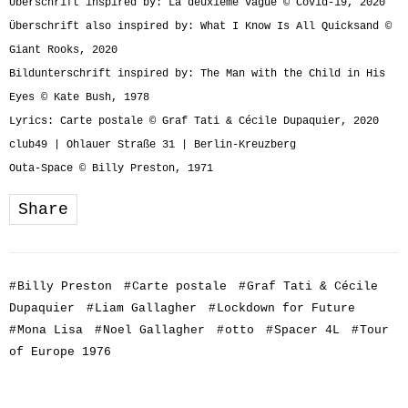
Überschrift inspired by: La deuxième vague © Covid-19, 2020
Überschrift also inspired by: What I Know Is All Quicksand ©
Giant Rooks, 2020
Bildunterschrift inspired by: The Man with the Child in His
Eyes © Kate Bush, 1978
Lyrics: Carte postale © Graf Tati & Cécile Dupaquier, 2020
club49 | Ohlauer Straße 31 | Berlin-Kreuzberg
Outa-Space © Billy Preston, 1971
Share
#
Billy Preston
#
Carte postale
#
Graf Tati & Cécile
Dupaquier
#
Liam Gallagher
#
Lockdown for Future
#
Mona Lisa
#
Noel Gallagher
#
otto
#
Spacer 4L
#
Tour
of Europe 1976