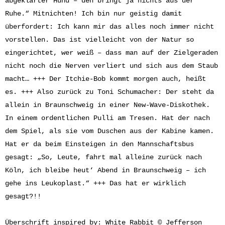
abgeklärter Hund – den bringt ja nichts aus der
Ruhe.“ Mitnichten! Ich bin nur geistig damit
überfordert: Ich kann mir das alles noch immer nicht
vorstellen. Das ist vielleicht von der Natur so
eingerichtet, wer weiß – dass man auf der Zielgeraden
nicht noch die Nerven verliert und sich aus dem Staub
macht… +++ Der Itchie-Bob kommt morgen auch, heißt
es. +++ Also zurück zu Toni Schumacher: Der steht da
allein in Braunschweig in einer New-Wave-Diskothek.
In einem ordentlichen Pulli am Tresen. Hat der nach
dem Spiel, als sie vom Duschen aus der Kabine kamen.
Hat er da beim Einsteigen in den Mannschaftsbus
gesagt: „So, Leute, fahrt mal alleine zurück nach
Köln, ich bleibe heut‘ Abend in Braunschweig – ich
gehe ins Leukoplast.“ +++ Das hat er wirklich
gesagt?!!
Überschrift inspired by: White Rabbit © Jefferson