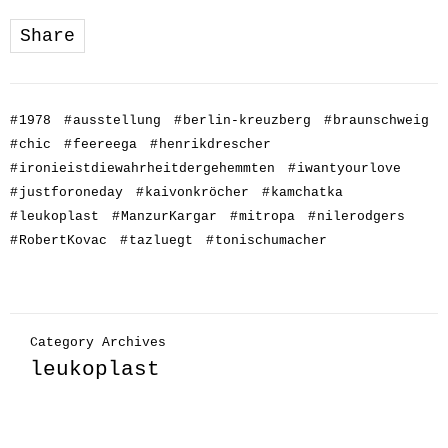
Share
#
1978
#
ausstellung
#
berlin-kreuzberg
#
braunschweig
#
chic
#
feereega
#
henrikdrescher
#
ironieistdiewahrheitdergehemmten
#
iwantyourlove
#
justforoneday
#
kaivonkröcher
#
kamchatka
#
leukoplast
#
ManzurKargar
#
mitropa
#
nilerodgers
#
RobertKovac
#
tazluegt
#
tonischumacher
Category Archives
leukoplast