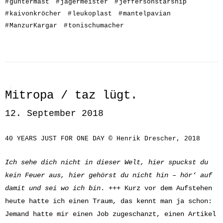
#
güntermast
#
jägermeister
#
jeffersonstarship
#
kaivonkröcher
#
leukoplast
#
mantelpavian
#
ManzurKargar
#
tonischumacher
Mitropa / taz lügt.
12. September 2018
40 YEARS JUST FOR ONE DAY © Henrik Drescher, 2018
Ich sehe dich nicht in dieser Welt, hier spuckst du
kein Feuer aus, hier gehörst du nicht hin – hör‘ auf
damit und sei wo ich bin
. +++ Kurz vor dem Aufstehen
heute hatte ich einen Traum, das kennt man ja schon:
Jemand hatte mir einen Job zugeschanzt, einen Artikel