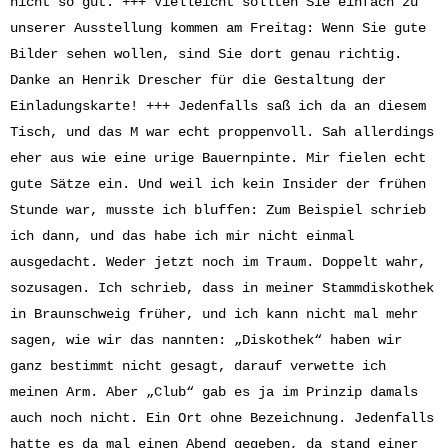
nicht so gut. +++ Vielleicht sollten Sie einfach zu
unserer Ausstellung kommen am Freitag: Wenn Sie gute
Bilder sehen wollen, sind Sie dort genau richtig.
Danke an Henrik Drescher für die Gestaltung der
Einladungskarte! +++ Jedenfalls saß ich da an diesem
Tisch, und das M war echt proppenvoll. Sah allerdings
eher aus wie eine urige Bauernpinte. Mir fielen echt
gute Sätze ein. Und weil ich kein Insider der frühen
Stunde war, musste ich bluffen: Zum Beispiel schrieb
ich dann, und das habe ich mir nicht einmal
ausgedacht. Weder jetzt noch im Traum. Doppelt wahr,
sozusagen. Ich schrieb, dass in meiner Stammdiskothek
in Braunschweig früher, und ich kann nicht mal mehr
sagen, wie wir das nannten: „Diskothek“ haben wir
ganz bestimmt nicht gesagt, darauf verwette ich
meinen Arm. Aber „Club“ gab es ja im Prinzip damals
auch noch nicht. Ein Ort ohne Bezeichnung. Jedenfalls
hatte es da mal einen Abend gegeben, da stand einer