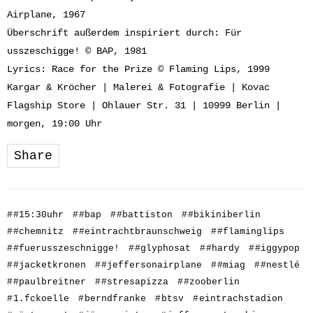
Airplane, 1967
Überschrift außerdem inspiriert durch: Für
usszeschigge! © BAP, 1981
Lyrics: Race for the Prize © Flaming Lips, 1999
Kargar & Kröcher | Malerei & Fotografie | Kovac
Flagship Store | Ohlauer Str. 31 | 10999 Berlin |
morgen, 19:00 Uhr
Share
#
#15:30uhr
#
#bap
#
#battiston
#
#bikiniberlin
#
#chemnitz
#
#eintrachtbraunschweig
#
#flaminglips
#
#fuerusszeschnigge!
#
#glyphosat
#
#hardy
#
#iggypop
#
#jacketkronen
#
#jeffersonairplane
#
#miag
#
#nestlé
#
#paulbreitner
#
#stresapizza
#
#zooberlin
#
1.fckoelle
#
berndfranke
#
btsv
#
eintrachstadion