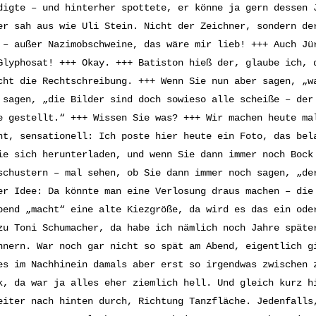
digte – und hinterher spottete, er könne ja gern dessen 
er sah aus wie Uli Stein. Nicht der Zeichner, sondern de
 – außer Nazimobschweine, das wäre mir lieb! +++ Auch Jü
Glyphosat! +++ Okay. +++ Batiston hieß der, glaube ich, 
cht die Rechtschreibung. +++ Wenn Sie nun aber sagen, „w
 sagen, „die Bilder sind doch sowieso alle scheiße – der
e gestellt.“ +++ Wissen Sie was? +++ Wir machen heute ma
nt, sensationell: Ich poste hier heute ein Foto, das bel
ie sich herunterladen, und wenn Sie dann immer noch Bock
schustern – mal sehen, ob Sie dann immer noch sagen, „de
er Idee: Da könnte man eine Verlosung draus machen – die
bend „macht“ eine alte Kiezgröße, da wird es das ein od
zu Toni Schumacher, da habe ich nämlich noch Jahre späte
nnern. War noch gar nicht so spät am Abend, eigentlich g
es im Nachhinein damals aber erst so irgendwas zwischen 
k, da war ja alles eher ziemlich hell. Und gleich kurz h
eiter nach hinten durch, Richtung Tanzfläche. Jedenfalls