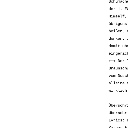
Schumach
der 1. F
Himself,
übrigens
heißen, 
denken: 
damit üb
eingeric
+++ Der 
Braunsch
vom Dusc
alleine 
wirklich
Überschr
Überschr
Lyrics: 
Kargar &