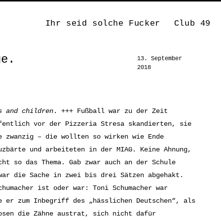
Ihr seid solche Fucker
Club 49
ge.
13. September
2018
s and children
. +++ Fußball war zu der Zeit
fentlich vor der Pizzeria Stresa skandierten, sie
e zwanzig – die wollten so wirken wie Ende
uzbärte und arbeiteten in der MIAG. Keine Ahnung,
cht so das Thema. Gab zwar auch an der Schule
war die Sache in zwei bis drei Sätzen abgehakt.
chumacher ist oder war: Toni Schumacher war
e er zum Inbegriff des „hässlichen Deutschen“, als
osen die Zähne austrat, sich nicht dafür