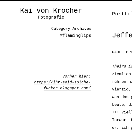
Kai von Kröcher
Portfo
Fotografie
Category Archives
Jeff
#flaminglips
PAULE BR
Theirs i
ziemlich
Vorher hier:
führen n
https://ihr-seid-solche-
fucker.blogspot.com/
vierzig,
was das 
Leute, d
+++ Viel
Torwart 
er, ich 