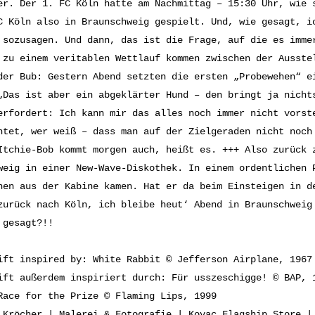
er. Der 1. FC Köln hatte am Nachmittag – 15:30 Uhr, wie 
C Köln also in Braunschweig gespielt. Und, wie gesagt, i
 sozusagen. Und dann, das ist die Frage, auf die es imme
 zu einem veritablen Wettlauf kommen zwischen der Ausste
der Bub: Gestern Abend setzten die ersten „Probewehen“ e
„Das ist aber ein abgeklärter Hund – den bringt ja nicht
erfordert: Ich kann mir das alles noch immer nicht vorst
htet, wer weiß – dass man auf der Zielgeraden nicht noch
Itchie-Bob kommt morgen auch, heißt es. +++ Also zurück 
weig in einer New-Wave-Diskothek. In einem ordentlichen 
hen aus der Kabine kamen. Hat er da beim Einsteigen in d
zurück nach Köln, ich bleibe heut‘ Abend in Braunschweig
 gesagt?!!
ift inspired by: White Rabbit © Jefferson Airplane, 1967
ift außerdem inspiriert durch: Für usszeschigge! © BAP, 
Race for the Prize © Flaming Lips, 1999
 Kröcher | Malerei & Fotografie | Kovac Flagship Store |