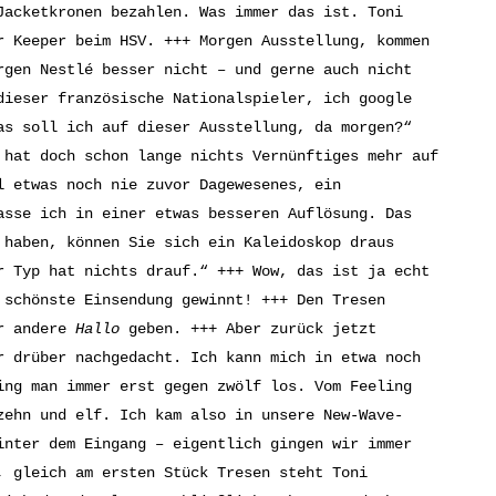
Jacketkronen bezahlen. Was immer das ist. Toni
r Keeper beim HSV. +++ Morgen Ausstellung, kommen
rgen Nestlé besser nicht – und gerne auch nicht
dieser französische Nationalspieler, ich google
as soll ich auf dieser Ausstellung, da morgen?“
 hat doch schon lange nichts Vernünftiges mehr auf
l etwas noch nie zuvor Dagewesenes, ein
asse ich in einer etwas besseren Auflösung. Das
 haben, können Sie sich ein Kaleidoskop draus
r Typ hat nichts drauf.“ +++ Wow, das ist ja echt
 schönste Einsendung gewinnt! +++ Den Tresen
er andere
Hallo
geben. +++ Aber zurück jetzt
r drüber nachgedacht. Ich kann mich in etwa noch
ing man immer erst gegen zwölf los. Vom Feeling
zehn und elf. Ich kam also in unsere New-Wave-
inter dem Eingang – eigentlich gingen wir immer
, gleich am ersten Stück Tresen steht Toni