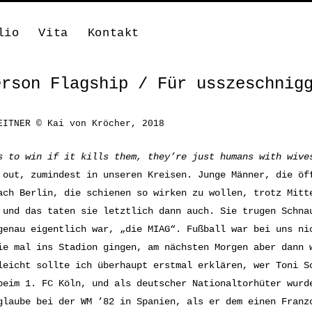
lio
Vita
Kontakt
erson Flagship / Für usszeschnig
EITNER © Kai von Kröcher, 2018
s to win if it kills them, they’re just humans with wive
 out, zumindest in unseren Kreisen. Junge Männer, die öf
ach Berlin, die schienen so wirken zu wollen, trotz Mitt
 und das taten sie letztlich dann auch. Sie trugen Schna
genau eigentlich war, „die MIAG“. Fußball war bei uns ni
ie mal ins Stadion gingen, am nächsten Morgen aber dann 
leicht sollte ich überhaupt erstmal erklären, wer Toni S
beim 1. FC Köln, und als deutscher Nationaltorhüter wurd
glaube bei der WM ’82 in Spanien, als er dem einen Franz