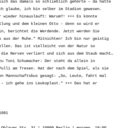
sich das damals so schließlich gehörte – da hatte
ch glaube, ich bin selber im Stadion gewesen.
r wieder hinausläuft: Warum?! +++ Es könnte
llung und dem kleinen Otto – denn so wird er
in, berichtet die Werdende. Jetzt werden Sie
s aus der Ruhe.“ Mitnichten! Ich bin nur geistig
ellen. Das ist vielleicht von der Natur so
 die Nerven verliert und sich aus dem Staub macht…
zu Toni Schumacher: Der steht da allein in
Pulli am Tresen. Hat der nach dem Spiel, als sie
en Mannschaftsbus gesagt: „So, Leute, fahrt mal
 – ich gehe ins Leukoplast.“ +++ Das hat er
1981
 Ohlauer Str. 31 | 10999 Berlin | morgen, 19:00