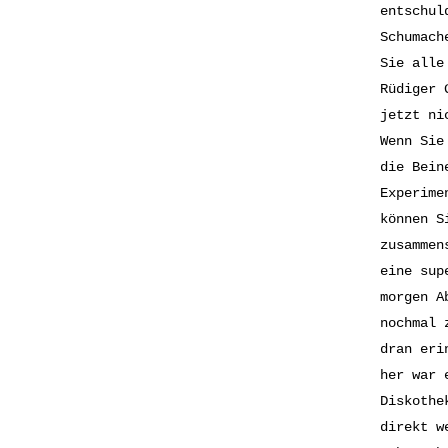
entschul
Schumach
Sie alle
Rüdiger 
jetzt ni
Wenn Sie
die Bein
Experime
können S
zusammen
eine sup
morgen A
nochmal 
dran eri
her war 
Diskothe
direkt w