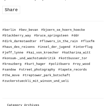
Share
#
berlin
#
bev_bevan
#
bjoern_se_hoern_hoecke
#
blackberry_way
#
bruce_springsteen
#
ddr
#
dirk_darmstaedter
#
flowers_in_the_rain
#
fluxfm
#
haus_des_reisens
#
insel_der_jugend
#
interflug
#
jeff_lynne
#
kai_von_kroecher
#
katharina_witt
#
konsum-_und_wachstumskritik
#
kottbusser_tor
#
kreuzberg
#
kurt_hager
#
politbuero
#
roy_wood
#
sandow
#
street_photography
#
tapete_records
#
the_move
#
treptower_park_botschaft
#
zuckerstueckli_mit_winson_und_ueli
Category Archives