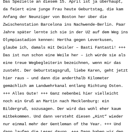
Das Spezielle an diesem 15. April ist ja überhaupt,
da feiert eine junge Frau heute Geburtstag, die kam
Anfang der Neunziger von Boston her über die
Zwischenstation Barcelona ins Nachwende-Berlin. Paar
Jahre später lernte ich sie in der U2 auf dem Weg ins
Olympiastadion kennen: Hertha gegen Leverkusen,
glaube ich, damals mit Deisler – Basti Fantasti! +++
Das ist nun schon eine Weile her – ich würde sie als
eine treue Wegbegleiterin bezeichnen, wenn mir das
zusteht. Der Geburtstagsgruß, liebe Karen, geht jetzt
hier raus – und dann die anderthalb Kilometer
gemächlich am Landwehrkanal entlang Richtung Osten.
+++ Alles Gute! +++ Ganz nebenbei hier vielleicht
noch ein Gruß an Martin nach Mecklenburg: ein
Bildergruß, sozusagen. Der wird das wohl eher kaum
mitbekommen. Und dann versteht diesen „Hint“ wieder
nur einmal mehr der Gentleman of the Year. +++ Und
dann laufen die Leser davon. +++ Dann haben wir den