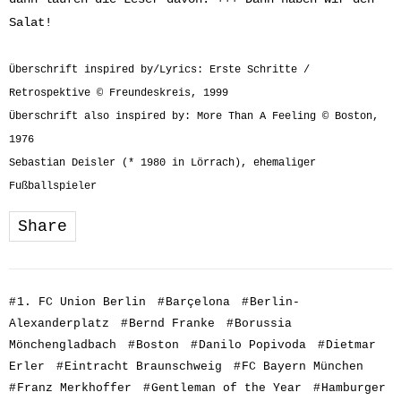
Salat!
Überschrift inspired by/Lyrics: Erste Schritte /
Retrospektive © Freundeskreis, 1999
Überschrift also inspired by: More Than A Feeling © Boston,
1976
Sebastian Deisler (* 1980 in Lörrach), ehemaliger
Fußballspieler
Share
#
1. FC Union Berlin
#
Barçelona
#
Berlin-
Alexanderplatz
#
Bernd Franke
#
Borussia
Mönchengladbach
#
Boston
#
Danilo Popivoda
#
Dietmar
Erler
#
Eintracht Braunschweig
#
FC Bayern München
#
Franz Merkhoffer
#
Gentleman of the Year
#
Hamburger