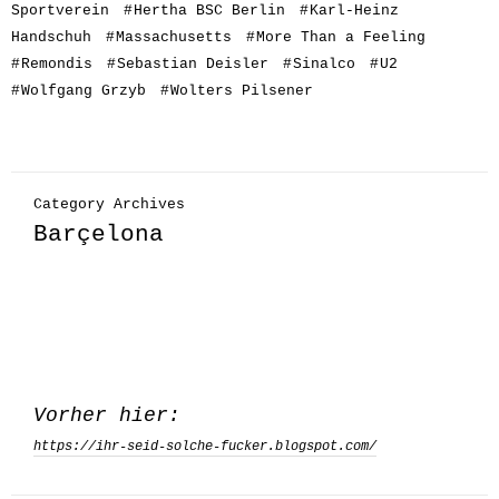
Sportverein
#
Hertha BSC Berlin
#
Karl-Heinz
Handschuh
#
Massachusetts
#
More Than a Feeling
#
Remondis
#
Sebastian Deisler
#
Sinalco
#
U2
#
Wolfgang Grzyb
#
Wolters Pilsener
Category Archives
Barçelona
Vorher hier:
https://ihr-seid-solche-fucker.blogspot.com/