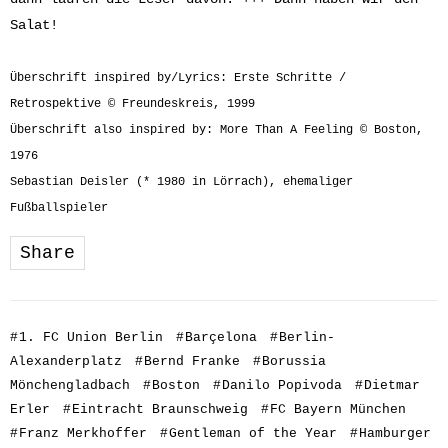
Salat!
Überschrift inspired by/Lyrics: Erste Schritte /
Retrospektive © Freundeskreis, 1999
Überschrift also inspired by: More Than A Feeling © Boston,
1976
Sebastian Deisler (* 1980 in Lörrach), ehemaliger
Fußballspieler
Share
#
1. FC Union Berlin
#
Barçelona
#
Berlin-
Alexanderplatz
#
Bernd Franke
#
Borussia
Mönchengladbach
#
Boston
#
Danilo Popivoda
#
Dietmar
Erler
#
Eintracht Braunschweig
#
FC Bayern München
#
Franz Merkhoffer
#
Gentleman of the Year
#
Hamburger