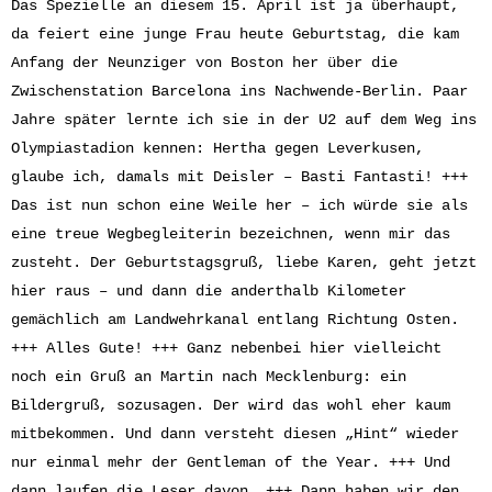
Das Spezielle an diesem 15. April ist ja überhaupt,
da feiert eine junge Frau heute Geburtstag, die kam
Anfang der Neunziger von Boston her über die
Zwischenstation Barcelona ins Nachwende-Berlin. Paar
Jahre später lernte ich sie in der U2 auf dem Weg ins
Olympiastadion kennen: Hertha gegen Leverkusen,
glaube ich, damals mit Deisler – Basti Fantasti! +++
Das ist nun schon eine Weile her – ich würde sie als
eine treue Wegbegleiterin bezeichnen, wenn mir das
zusteht. Der Geburtstagsgruß, liebe Karen, geht jetzt
hier raus – und dann die anderthalb Kilometer
gemächlich am Landwehrkanal entlang Richtung Osten.
+++ Alles Gute! +++ Ganz nebenbei hier vielleicht
noch ein Gruß an Martin nach Mecklenburg: ein
Bildergruß, sozusagen. Der wird das wohl eher kaum
mitbekommen. Und dann versteht diesen „Hint“ wieder
nur einmal mehr der Gentleman of the Year. +++ Und
dann laufen die Leser davon. +++ Dann haben wir den