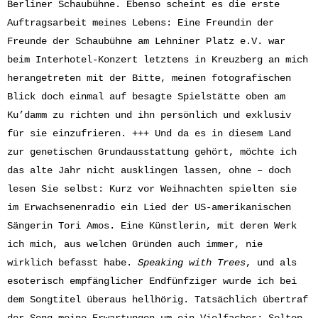
Berliner Schaubühne. Ebenso scheint es die erste
Auftragsarbeit meines Lebens: Eine Freundin der
Freunde der Schaubühne am Lehniner Platz e.V. war
beim Interhotel-Konzert letztens in Kreuzberg an mich
herangetreten mit der Bitte, meinen fotografischen
Blick doch einmal auf besagte Spielstätte oben am
Ku’damm zu richten und ihn persönlich und exklusiv
für sie einzufrieren. +++ Und da es in diesem Land
zur genetischen Grundausstattung gehört, möchte ich
das alte Jahr nicht ausklingen lassen, ohne – doch
lesen Sie selbst: Kurz vor Weihnachten spielten sie
im Erwachsenenradio ein Lied der US-amerikanischen
Sängerin Tori Amos. Eine Künstlerin, mit deren Werk
ich mich, aus welchen Gründen auch immer, nie
wirklich befasst habe.
Speaking with Trees
, und als
esoterisch empfänglicher Endfünfziger wurde ich bei
dem Songtitel überaus hellhörig. Tatsächlich übertraf
der Song meine Erwartungen um ein Vielfaches: Selten