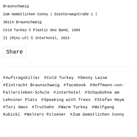
Braunschweig
Zum Gemütlichen Conny |
Diesterwegstraße 1 |
38114
Braunschweig
Cold Turkey © Plastic Ono Band, 1969
II (Mini-LP) © Interhotel, 2023
Share
#
Auftragskiller
#
Cold Turkey
#
Denny Laine
#
Eintracht Braunschweig
#
facebook
#
Hoffmann-von-
Fallersleben-Schule
#
interhotel
#
Schaubühne am
Lehniner Platz
#
Speaking with Trees
#
Stefan Heym
#
Tori Amos
#
Truthahn
#
Warm Turkey
#
Wolfgang
Kubicki
#
Wolters Pilsener
#
Zum Gemütlichen Conny