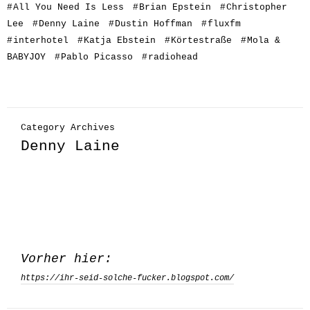
#
All You Need Is Less
#
Brian Epstein
#
Christopher
Lee
#
Denny Laine
#
Dustin Hoffman
#
fluxfm
#
interhotel
#
Katja Ebstein
#
Körtestraße
#
Mola &
BABYJOY
#
Pablo Picasso
#
radiohead
Category Archives
Denny Laine
Vorher hier:
https://ihr-seid-solche-fucker.blogspot.com/