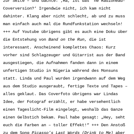
zur Seite – und dachte: ‚Hä, ist das ’ne Radiohead-
Coverversion?‘ Irgendwie nicht, ich kam nicht
dahinter. Klang aber nicht schlecht, ab und zu muss
man einfach auch mal die Rundfunkstation wechseln!
+++ Auf Youtube übrigens gibt es auch eine Doku über
die Entstehung von
Band on the Run
, die ist
interessant. Anscheinend komplettes Chaos: Kurz
vorher sind Schlagzeuger und Gitarrist aus der Band
ausgestiegen, die Aufnahmen fanden dann in einem
unfertigen Studio in Nigeria während des Monsuns
statt. Linda und Paul wurden irgendwann auf dem Weg
aus dem Studio ausgeraubt, fertige Texte und Tapes –
alles geklaut. Das Coverfoto übrigens war Lindas
Idee, der Fotograf erzählt, er habe versehentlich
einen Tageslicht-Film eingelegt, weshalb das Ganze
einen Gelbstich bekam. Paul habe gesagt: „Hey, seht
euch die Farben an – toller Effekt!“ +++ Den Anstoß
zu dem Song
Picasso’s Last Words (Drink to Me)
aber