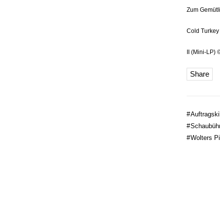
Zum Gemütl
Cold Turkey
II (Mini-LP) 
Share
#
Auftragskil
#
Schaubühn
#
Wolters Pi