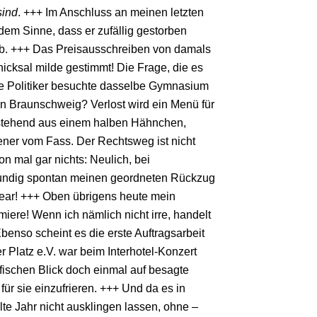
sind
. +++ Im Anschluss an meinen letzten
 dem Sinne, dass er zufällig gestorben
tarb. +++ Das Preisausschreiben von damals
cksal milde gestimmt! Die Frage, die es
he Politiker besuchte dasselbe Gymnasium
in Braunschweig? Verlost wird ein Menü für
bestehend aus einem halben Hähnchen,
ner vom Fass. Der Rechtsweg ist nicht
n mal gar nichts: Neulich, bei
lmundig spontan meinen geordneten Rückzug
inear! +++ Oben übrigens heute mein
miere! Wenn ich nämlich nicht irre, handelt
benso scheint es die erste Auftragsarbeit
Platz e.V. war beim Interhotel-Konzert
afischen Blick doch einmal auf besagte
ür sie einzufrieren. +++ Und da es in
te Jahr nicht ausklingen lassen, ohne –