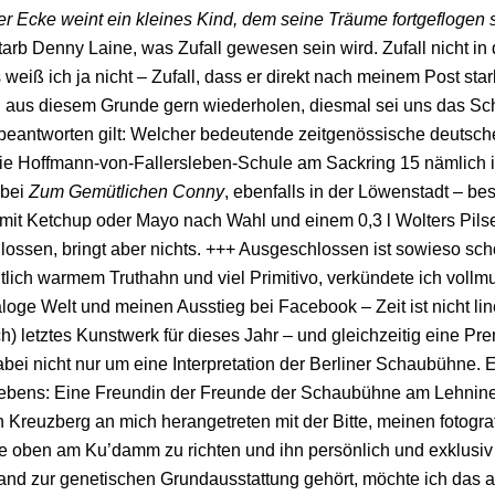
er Ecke weint ein kleines Kind, dem seine Träume fortgeflogen 
tarb Denny Laine, was Zufall gewesen sein wird. Zufall nicht in
 weiß ich ja nicht – Zufall, dass er direkt nach meinem Post s
 aus diesem Grunde gern wiederholen, diesmal sei uns das Schi
beantworten gilt: Welcher bedeutende zeitgenössische deutsc
die Hoffmann-von-Fallersleben-Schule am Sackring 15 nämlich 
 bei
Zum Gemütlichen Conny
, ebenfalls in der Löwenstadt – 
t Ketchup oder Mayo nach Wahl und einem 0,3 l Wolters Pilse
ossen, bringt aber nichts. +++ Ausgeschlossen ist sowieso scho
lich warmem Truthahn und viel Primitivo, verkündete ich vol
aloge Welt und meinen Ausstieg bei Facebook – Zeit ist nicht l
ch) letztes Kunstwerk für dieses Jahr – und gleichzeitig eine Pre
abei nicht nur um eine Interpretation der Berliner Schaubühne. E
bens: Eine Freundin der Freunde der Schaubühne am Lehniner 
in Kreuzberg an mich herangetreten mit der Bitte, meinen fotogr
te oben am Ku’damm zu richten und ihn persönlich und exklusiv f
nd zur genetischen Grundausstattung gehört, möchte ich das al