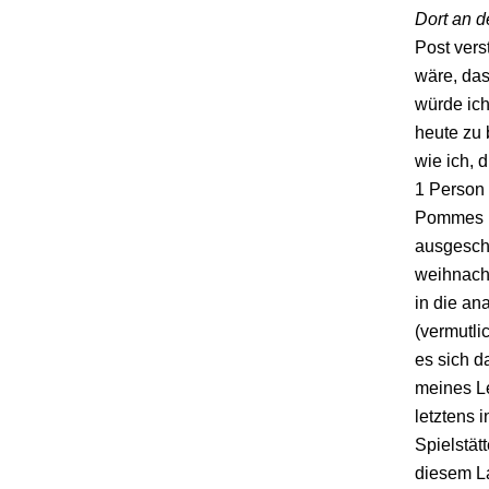
Dort an d
Post vers
wäre, das
würde ich
heute zu 
wie ich, 
1 Person
Pommes mi
ausgeschl
weihnacht
in die an
(vermutli
es sich d
meines Le
letztens 
Spielstät
diesem La