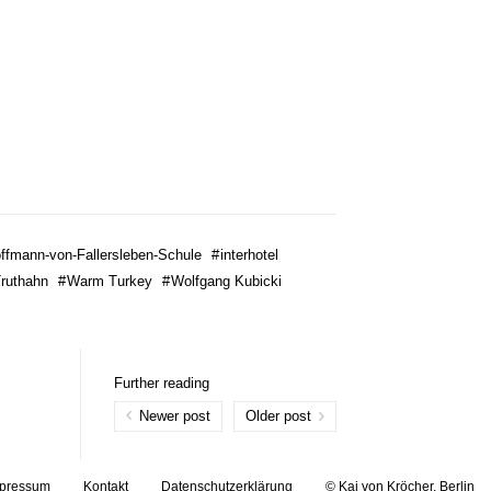
ffmann-von-Fallersleben-Schule
#
interhotel
ruthahn
#
Warm Turkey
#
Wolfgang Kubicki
Further reading
Newer post
Older post
pressum
Kontakt
Datenschutzerklärung
© Kai von Kröcher, Berlin