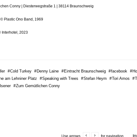
ichen Conny |
Diesterwegstraße 1 |
38114
Braunschweig
 © Plastic Ono Band, 1969
© Interhotel, 2023
ler
#
Cold Turkey
#
Denny Laine
#
Eintracht Braunschweig
#
facebook
#
Ho
e am Lehniner Platz
#
Speaking with Trees
#
Stefan Heym
#
Tori Amos
#
T
lsener
#
Zum Gemütlichen Conny
Im
Use arrows
for navigation