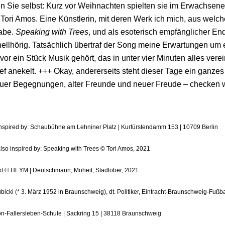
n Sie selbst: Kurz vor Weihnachten spielten sie im Erwachsen
Tori Amos. Eine Künstlerin, mit deren Werk ich mich, aus welc
habe.
Speaking with Trees
, und als esoterisch empfänglicher En
ellhörig. Tatsächlich übertraf der Song meine Erwartungen um ei
vor ein Stück Musik gehört, das in unter vier Minuten alles vere
ef anekelt. +++ Okay, andererseits steht dieser Tage ein ganzes
uer Begegnungen, alter Freunde und neuer Freude – checken wi
inspired by: Schaubühne am Lehniner Platz | Kurfürstendamm 153 | 10709 Berlin
also inspired by: Speaking with Trees © Tori Amos, 2021
akt © HEYM | Deutschmann, Moheit, Stadlober, 2021
icki (* 3. März 1952 in Braunschweig), dt. Politiker, Eintracht-Braunschweig-Fußb
n-Fallersleben-Schule | Sackring 15 | 38118 Braunschweig