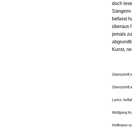
doch lese
Sängerin 
befasst 
überaus h
jemals zu
abgrundti
Kunst, ne
Überschrift 
Überschrift 
Lyrics: Auft
Wolfgang Kub
Hoffmann-vo