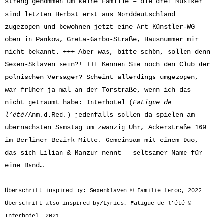
streng genommen um keine Familie – die drei Musiker
sind letzten Herbst erst aus Norddeutschland
zugezogen und bewohnen jetzt eine Art Künstler-WG
oben in Pankow, Greta-Garbo-Straße, Hausnummer mir
nicht bekannt. +++ Aber was, bitte schön, sollen denn
Sexen-Sklaven sein?! +++ Kennen Sie noch den Club der
polnischen Versager? Scheint allerdings umgezogen,
war früher ja mal an der Torstraße, wenn ich das
nicht geträumt habe: Interhotel (
Fatigue de
l’été
/Anm.d.Red.) jedenfalls sollen da spielen am
übernächsten Samstag um zwanzig Uhr, Ackerstraße 169
im Berliner Bezirk Mitte. Gemeinsam mit einem Duo,
das sich Lilian & Manzur nennt – seltsamer Name für
eine Band…
Überschrift inspired by: Sexenklaven © Familie Leroc, 2022
Überschrift also inspired by/Lyrics: Fatigue de l’été ©
Interhotel, 2021