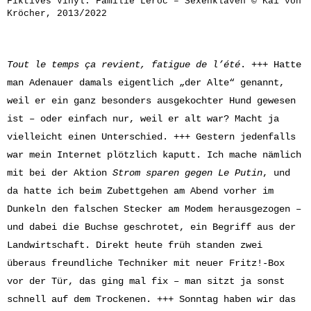
Fiktives Vinyl: Familie Leroc – Sexenklaven © Kai von
Kröcher, 2013/2022
Tout le temps ça revient, fatigue de l’été
. +++
Hatte
man Adenauer damals eigentlich „der Alte“ genannt,
weil er ein ganz besonders ausgekochter Hund gewesen
ist – oder einfach nur, weil er alt war? Macht ja
vielleicht einen Unterschied. +++ Gestern jedenfalls
war mein Internet plötzlich kaputt. Ich mache nämlich
mit bei der Aktion
Strom sparen gegen Le Putin
, und
da hatte ich beim Zubettgehen am Abend vorher im
Dunkeln den falschen Stecker am Modem herausgezogen –
und dabei die Buchse geschrotet, ein Begriff aus der
Landwirtschaft. Direkt heute früh standen zwei
überaus freundliche Techniker mit neuer Fritz!-Box
vor der Tür, das ging mal fix – man sitzt ja sonst
schnell auf dem Trockenen. +++
Sonntag haben wir das