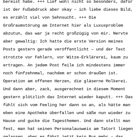
bereist habe. +++ Lief wohl nicht so besonders, dafür
ist der Fußabdruck aber okay – ich liebe dieses Bild,
es erzählt viel von Sehnsucht. +++ Die
Großraumstörung am Internet hier als Luxusproblem
abzutun, das war ja recht großzügig von mir. Nervte
aber gewaltig: Ich hatte die erste Version meines
Posts gestern gerade veröffentlicht – und der Text
strotzte vor Fehlern, vor Witze-Erklärerei, kaum zu
ertragen. An jedem Post feile ich mindestens immer
noch fünfzehnmal, nachdem er schon draußen ist.
Operation am offenen Herzen, die gläserne Molkerei.
Und dann aber, zack, ausgerechnet in diesem Moment
gestern plötzlich das Internet wieder kaputt. +++ Das
fühlt sich vom Feeling her dann so an, als hätte man
eben eine Apotheke überfallen und säße nun wieder zu
Hause und gucke die
Tagesthemen
. Und dann stellt man
fest, man hat seinen Personalausweis am Tatort liegen
gelassen, aber es fährt jetzt kein Bus mehr – das