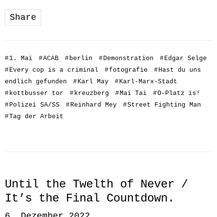
Share
#
1. Mai
#
ACAB
#
berlin
#
Demonstration
#
Edgar Selge
#
Every cop is a criminal
#
fotografie
#
Hast du uns
endlich gefunden
#
Karl May
#
Karl-Marx-Stadt
#
kottbusser tor
#
kreuzberg
#
Mai Tai
#
O-Platz is!
#
Polizei SA/SS
#
Reinhard Mey
#
Street Fighting Man
#
Tag der Arbeit
Until the Twelth of Never /
It’s the Final Countdown.
6. Dezember 2022