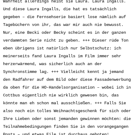
Wahrheit allerdings heißt sie Laura. Laura Ingalls.
Und diese Laura Ingalls, die hat es tatsächlich
gegeben – die Fernsehserie basiert lose nämlich auf
Tagebüchern von ihr, das war mir auch nie bewusst.
Nur, eine Becki oder Becky scheint es in der ganzen
verdammten Serie nicht zu geben. +++ Dieser rüde Ton
eben übrigens ist natürlich nur Selbstschutz: ich
meinerseits fand Laura Ingalls im Film immer sehr
herzerwärmend, was sicherlich auch an der
Synchronstimme lag. +++ Vielleicht kennt ja jemand
den Radfahrer auf dem Bild oder diese Fassadenwerbung
da oben für die HO-Handelsorganisation – wobei ich in
Cottbus eigentlich nie wirklich gewesen bin, das
könnte man eh schon mal ausschließen. +++ Falls Sie
also noch ein tolles Weihnachtsgeschenk für sich oder
Ihre Lieben oder sonst jemanden gewinnen möchten: die
Teilnahmebedingungen finden Sie in den vorangegangen
Posts – und etwas Eile ist durchaus geboten!