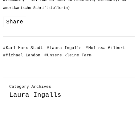
Wisconsin; † 10. Februar 1957 in Mansfield, Missouri), US-
amerikanische Schriftstellerin)
Share
#
Karl-Marx-Stadt
#
Laura Ingalls
#
Melissa Gilbert
#
Michael Landon
#
Unsere kleine Farm
Category Archives
Laura Ingalls