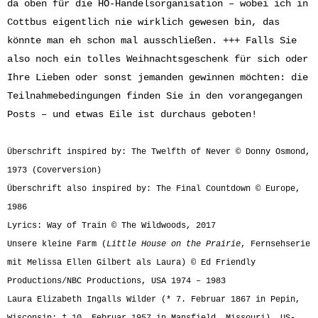
da oben für die HO-Handelsorganisation – wobei ich in
Cottbus eigentlich nie wirklich gewesen bin, das
könnte man eh schon mal ausschließen. +++ Falls Sie
also noch ein tolles Weihnachtsgeschenk für sich oder
Ihre Lieben oder sonst jemanden gewinnen möchten: die
Teilnahmebedingungen finden Sie in den vorangegangen
Posts – und etwas Eile ist durchaus geboten!
Überschrift inspired by:
The Twelfth of Never © Donny Osmond,
1973 (Coverversion)
Überschrift also inspired by: The Final Countdown © Europe,
1986
Lyrics: Way of Train © The Wildwoods, 2017
Unsere kleine Farm (
Little House on the Prairie
, Fernsehserie
mit Melissa Ellen Gilbert als Laura) © Ed Friendly
Productions/NBC Productions, USA 1974 – 1983
Laura Elizabeth Ingalls Wilder (* 7. Februar 1867 in Pepin,