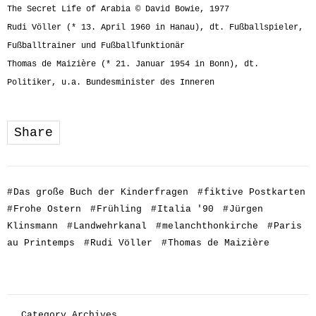
The Secret Life of Arabia © David Bowie, 1977
Rudi Völler (* 13. April 1960 in Hanau), dt. Fußballspieler,
Fußballtrainer und Fußballfunktionär
Thomas de Maizière (* 21. Januar 1954 in Bonn), dt.
Politiker, u.a. Bundesminister des Inneren
Share
#
Das große Buch der Kinderfragen
#
fiktive Postkarten
#
Frohe Ostern
#
Frühling
#
Italia '90
#
Jürgen
Klinsmann
#
Landwehrkanal
#
melanchthonkirche
#
Paris
au Printemps
#
Rudi Völler
#
Thomas de Maizière
Category Archives