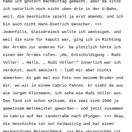
habe ich gestern Nachmittag gemacht, aber da sitze
ich natürlich noch nicht oben drin in der U-Bahn,
weil, die Geschichte spielt ja erst abends, und ich
bin auch nicht Hans-Dietrich Genscher. +++
Jedenfalls, Gleisdreieck wollte ich umsteigen, und
weil die eine Tür kaputt war, ging ich in Richtung
der Ärräbs zur anderen Tür. Da plötzlich hörte ich
einen der Ärräbs rufen: „He, Entschuldigung – Rudi
Völler! … Hallo, … Rudi Völler!“ Innerlich war ich
verdutzt, auch amüsiert – ließ mir aber nichts
anmerken: Es gab mal ein Foto von meinem Bruder und
mir, wo wir in einem Cabrio fahren. Er sieht da aus
wie Jürgen Klinsmann, ich sehe wie Rudi Völler aus.
Das fand ich schon seltsam, die zwei sind 1990 ja
gemeinsam Weltmeister geworden – und jetzt zusammen
im Cabrio auf der Landstraße nach Üfingen. +++ Okay,
die Geschichte ist nur halbwitzig und hat einen
merkwürdigen Beigeschmack. +++ Wie versprochen ist