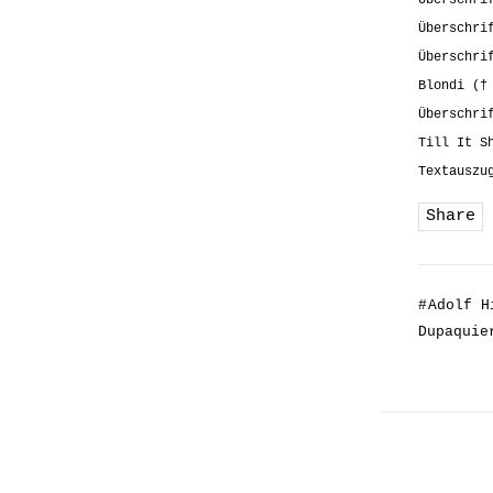
Überschri
Überschri
Blondi (†
Überschri
Till It S
Textauszu
Share
#
Adolf H
Dupaquie