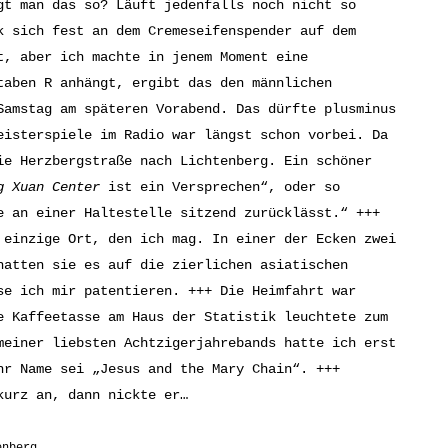
gt man das so? Läuft jedenfalls noch nicht so
k sich fest an dem Cremeseifenspender auf dem
t, aber ich machte in jenem Moment eine
aben R anhängt, ergibt das den männlichen
amstag am späteren Vorabend. Das dürfte plusminus
eisterspiele im Radio war längst schon vorbei. Da
ie Herzbergstraße nach Lichtenberg. Ein schöner
g Xuan Center
ist ein Versprechen“, oder so
e an einer Haltestelle sitzend zurücklässt.“ +++
 einzige Ort, den ich mag. In einer der Ecken zwei
hatten sie es auf die zierlichen asiatischen
se ich mir patentieren. +++ Die Heimfahrt war
e Kaffeetasse am Haus der Statistik leuchtete zum
meiner liebsten Achtzigerjahrebands hatte ich erst
hr Name sei „Jesus and the Mary Chain“. +++
kurz an, dann nickte er…
enberg