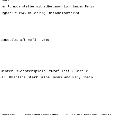
cher Pornodarsteller mit außergewöhnlich langem Penis
-Ungarn; † 1945 in Berlin), Nationalsozialist
agsgesellschaft Berlin, 2019
 Center
#
Geisterspiele
#
Graf Tati & Cécile
ver
#
Marlene Stark
#
The Jesus and Mary Chain