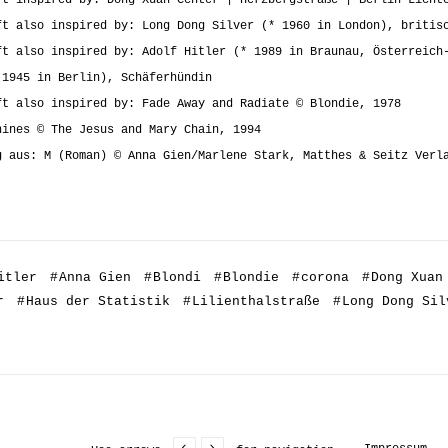
ft also inspired by: Long Dong Silver (* 1960 in London), britis
ft also inspired by: Adolf Hitler (* 1989 in Braunau, Österreich
 1945 in Berlin), Schäferhündin
ft also inspired by: Fade Away and Radiate © Blondie, 1978
hines © The Jesus and Mary Chain, 1994
g aus: M (Roman) © Anna Gien/Marlene Stark, Matthes & Seitz Verl
itler
#
Anna Gien
#
Blondi
#
Blondie
#
corona
#
Dong Xuan
r
#
Haus der Statistik
#
Lilienthalstraße
#
Long Dong Sil