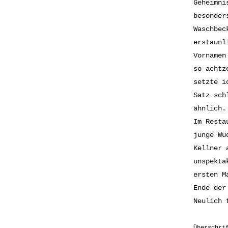
Geheimni
besonder
Waschbec
erstaunl
Vornamen
so achtz
setzte i
Satz sch
ähnlich.
Im Resta
junge Wu
Kellner 
unspekta
ersten M
Ende der
Neulich 
Überschri