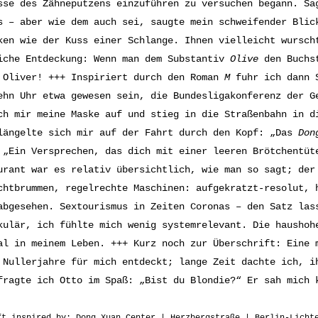
sse des Zähneputzens einzuführen zu versuchen begann. Sa
s – aber wie dem auch sei, saugte mein schweifender Blic
ken wie der Kuss einer Schlange. Ihnen vielleicht wursch
iche Entdeckung: Wenn man dem Substantiv
Olive
den Buchst
 Oliver! +++ Inspiriert durch den Roman
M
fuhr ich dann S
ehn Uhr etwa gewesen sein, die Bundesligakonferenz der G
ch mir meine Maske auf und stieg in die Straßenbahn in d
längelte sich mir auf der Fahrt durch den Kopf: „Das
Don
 „Ein Versprechen, das dich mit einer leeren Brötchentüt
urant war es relativ übersichtlich, wie man so sagt; der
chtbrummen, regelrechte Maschinen: aufgekratzt-resolut, 
abgesehen. Sextourismus in Zeiten Coronas – den Satz las
kulär, ich fühlte mich wenig systemrelevant. Die haushoh
al in meinem Leben. +++ Kurz noch zur Überschrift: Eine 
 Nullerjahre für mich entdeckt; lange Zeit dachte ich, i
fragte ich Otto im Spaß: „Bist du Blondie?“ Er sah mich 
ft inspired by: Dong Xuan Center | Herzbergstraße | Berlin-Licht