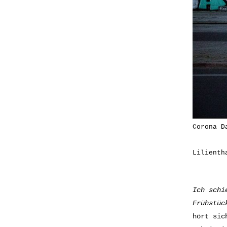
Corona D
Lilienth
Ich schi
Frühstüc
hört sic