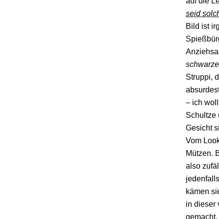
auf die L
seid solc
Bild ist 
Spießbürg
Anziehsac
schwarze
Struppi, 
absurdest
– ich wol
Schultze
Gesicht s
Vom Look 
Mützen. B
also zufä
jedenfall
kämen sie
in dieser
gemacht, 