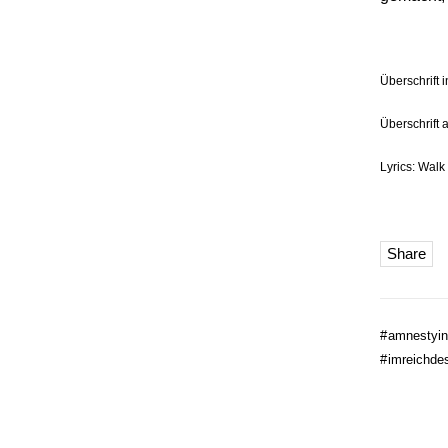
Überschrift 
Überschrift 
Lyrics: Walk
Share
#
amnestyint
#
imreichde