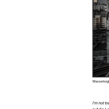
Wassertorgh
I’m not t