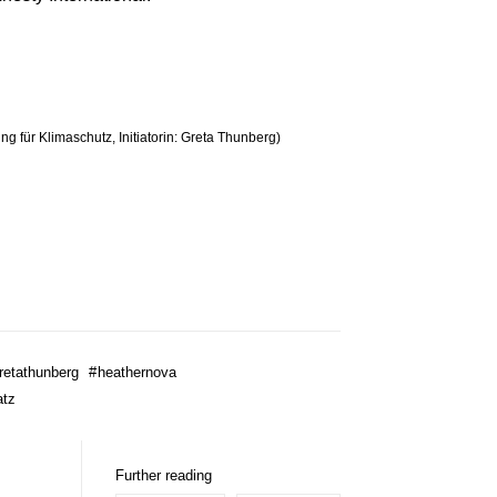
g für Klimaschutz, Initiatorin: Greta Thunberg)
retathunberg
#
heathernova
atz
Further reading