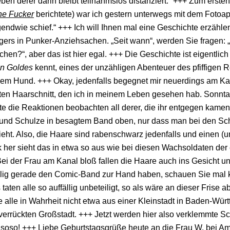
eben derer darin bleibt teilnahmslos distanziert.“ +++ Zum erste
he Fucker
berichtete) war ich gestern unterwegs mit dem Fotoap
irgendwie schief.“ +++ Ich will Ihnen mal eine Geschichte erzähle
ers in Punker-Anziehsachen. „Seit wann“, werden Sie fragen: „
hen?“, aber das ist hier egal. +++ Die Geschichte ist eigentlic
n Goldes
kennt, eines der unzähligen Abenteuer des pfiffigen 
dem Hund. +++ Okay, jedenfalls begegnet mir neuerdings am Ka
en Haarschnitt, den ich in meinem Leben gesehen hab. Sonntag 
lte die Reaktionen beobachten all derer, die ihr entgegen kamen.
 und Schulze in besagtem Band oben, nur dass man bei den Sc
ieht. Also, die Haare sind rabenschwarz jedenfalls und einen (u
her sieht das in etwa so aus wie bei diesen Wachsoldaten der
ei der Frau am Kanal bloß fallen die Haare auch ins Gesicht un
llig gerade den Comic-Band zur Hand haben, schauen Sie mal 
s taten alle so auffällig unbeteiligt, so als wäre an dieser Frise
 alle in Wahrheit nicht etwa aus einer Kleinstadt in Baden-Wür
 verrückten Großstadt. +++ Jetzt werden hier also verklemmte Sc
soso! +++ Liebe Geburtstagsgrüße heute an die Frau W. bei Amn