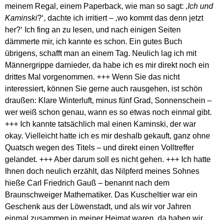
meinem Regal, einem Paperback, wie man so sagt: ‚
Ich und
Kaminski
?‘, dachte ich irritiert – ‚wo kommt das denn jetzt
her?‘ Ich fing an zu lesen, und nach einigen Seiten
dämmerte mir, ich kannte es schon. Ein gutes Buch
übrigens, schafft man an einem Tag. Neulich lag ich mit
Männergrippe darnieder, da habe ich es mir direkt noch ein
drittes Mal vorgenommen. +++ Wenn Sie das nicht
interessiert, können Sie gerne auch rausgehen, ist schön
draußen: Klare Winterluft, minus fünf Grad, Sonnenschein –
wer weiß schon genau, wann es so etwas noch einmal gibt.
+++ Ich kannte tatsächlich mal einen Kaminski, der war
okay. Vielleicht hatte ich es mir deshalb gekauft, ganz ohne
Quatsch wegen des Titels – und direkt einen Volltreffer
gelandet. +++ Aber darum soll es nicht gehen. +++ Ich hatte
Ihnen doch neulich erzählt, das Nilpferd meines Sohnes
hieße Carl Friedrich Gauß – benannt nach dem
Braunschweiger Mathematiker. Das Kuscheltier war ein
Geschenk aus der Löwenstadt, und als wir vor Jahren
einmal zusammen in meiner Heimat waren, da haben wir