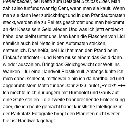
Perlenbacher
, bei Netto zum Beispiel
Schloss Edel
. Man
zahlt also fünfundzwanzig Cent, wenn man sie kauft. Wenn
man sie dann leer zurückbringt und in den Pfandautomaten
steckt, werden sie zu Pellets geschrotet und man bekommt
an der Kasse sein Geld wieder. Und was ich jetzt entdeckt
habe, das bleibt unter uns: Man kann die Flaschen von Lidl
nämlich auch bei Netto in den Automaten stecken,
erstaunlich. Das heißt, bei Lidl hat man den Pfand beim
Einkauf entrichtet – und Netto muss einem das Geld dann
wieder auszahlen. Bringt das Gleichgewicht der Welt ins
Wanken – für eine Handvoll Plastikmüll. Anfangs fühlte ich
mich dabei schlecht, mittlerweile bin ich da hardboiled und
abgebrüht: Mein Motto für das Jahr 2023 lautet „Relax!“ +++
Ich möchte mich nur ungern mit Humboldt und Gauß auf
eine Stufe stellen – die zweite bahnbrechende Entdeckung
aber, die ich heute gemacht habe: künstliche Intelligenz in
der Parkplatz-Fotografie bringt den Planeten nicht weiter,
hier ist Handwerk gefragt.