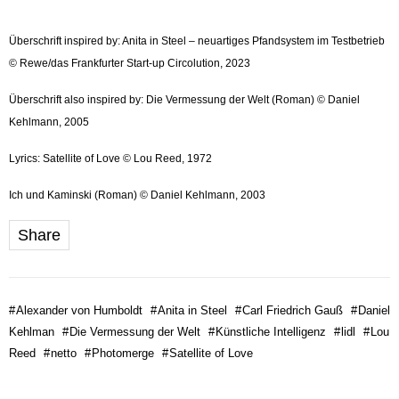
Überschrift inspired by: Anita in Steel – neuartiges Pfandsystem im Testbetrieb
© Rewe/das Frankfurter Start-up Circolution, 2023
Überschrift also inspired by: Die Vermessung der Welt (Roman) © Daniel
Kehlmann, 2005
Lyrics: Satellite of Love © Lou Reed, 1972
Ich und Kaminski (Roman) © Daniel Kehlmann, 2003
Share
#
Alexander von Humboldt
#
Anita in Steel
#
Carl Friedrich Gauß
#
Daniel
Kehlman
#
Die Vermessung der Welt
#
Künstliche Intelligenz
#
lidl
#
Lou
Reed
#
netto
#
Photomerge
#
Satellite of Love