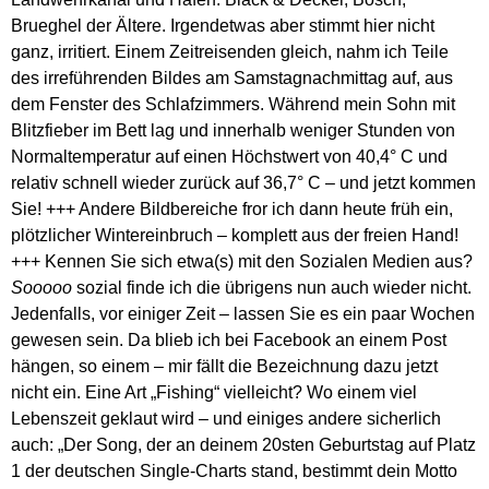
Brueghel der Ältere. Irgendetwas aber stimmt hier nicht
ganz, irritiert. Einem Zeitreisenden gleich, nahm ich Teile
des irreführenden Bildes am Samstagnachmittag auf, aus
dem Fenster des Schlafzimmers. Während mein Sohn mit
Blitzfieber im Bett lag und innerhalb weniger Stunden von
Normaltemperatur auf einen Höchstwert von 40,4° C und
relativ schnell wieder zurück auf 36,7° C – und jetzt kommen
Sie! +++ Andere Bildbereiche fror ich dann heute früh ein,
plötzlicher Wintereinbruch – komplett aus der freien Hand!
+++ Kennen Sie sich etwa(s) mit den Sozialen Medien aus?
Sooooo
sozial finde ich die übrigens nun auch wieder nicht.
Jedenfalls, vor einiger Zeit – lassen Sie es ein paar Wochen
gewesen sein. Da blieb ich bei Facebook an einem Post
hängen, so einem – mir fällt die Bezeichnung dazu jetzt
nicht ein. Eine Art „Fishing“ vielleicht? Wo einem viel
Lebenszeit geklaut wird – und einiges andere sicherlich
auch: „Der Song, der an deinem 20sten Geburtstag auf Platz
1 der deutschen Single-Charts stand, bestimmt dein Motto