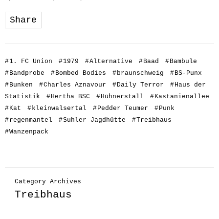
Share
#
1. FC Union
#
1979
#
Alternative
#
Baad
#
Bambule
#
Bandprobe
#
Bombed Bodies
#
braunschweig
#
BS-Punx
#
Bunken
#
Charles Aznavour
#
Daily Terror
#
Haus der
Statistik
#
Hertha BSC
#
Hühnerstall
#
Kastanienallee
#
Kat
#
kleinwalsertal
#
Pedder Teumer
#
Punk
#
regenmantel
#
Suhler Jagdhütte
#
Treibhaus
#
Wanzenpack
Category Archives
Treibhaus