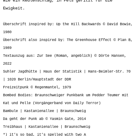
wie ein Keulenschlag, in Fels geritzt für die
Ewigkeit.
Überschrift inspired by: Up the Hill Backwards © David Bowie,
1980
Überschrift also inspired by: The Greenhouse Effect © Plan B,
1989
Textauszug aus: Zur See (Roman, angeblich) © Dörte Hansen,
2022
Suhler Jagdhütte | Haus der Statistik | Hans-Beimler-Str. 70
| 1020 Berlin/Hauptstadt der DDR
Freizeitpunk © Regenmantel, 1979
Bombed Bodies: Braunschweiger Punkbank um Pedder Teumer mit
Kat und Pelle (Vorgängerband von Daily Terror)
Bambule | Kastanienallee | Braunschweig
Da geht der Punk ab © Yasmin Gate, 2014
Treibhaus | Kastanienallee | Braunschweig
*) it’s so bad, it’s spelled with two A