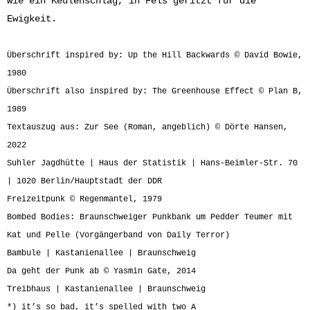
wie ein Keulenschlag, in Fels geritzt für die
Ewigkeit.
Überschrift inspired by: Up the Hill Backwards © David Bowie,
1980
Überschrift also inspired by: The Greenhouse Effect © Plan B,
1989
Textauszug aus: Zur See (Roman, angeblich) © Dörte Hansen,
2022
Suhler Jagdhütte | Haus der Statistik | Hans-Beimler-Str. 70
| 1020 Berlin/Hauptstadt der DDR
Freizeitpunk © Regenmantel, 1979
Bombed Bodies: Braunschweiger Punkbank um Pedder Teumer mit
Kat und Pelle (Vorgängerband von Daily Terror)
Bambule | Kastanienallee | Braunschweig
Da geht der Punk ab © Yasmin Gate, 2014
Treibhaus | Kastanienallee | Braunschweig
*) it’s so bad, it’s spelled with two A