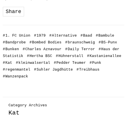
Share
#
1. FC Union
#
1979
#
Alternative
#
Baad
#
Bambule
#
Bandprobe
#
Bombed Bodies
#
braunschweig
#
BS-Punx
#
Bunken
#
Charles Aznavour
#
Daily Terror
#
Haus der
Statistik
#
Hertha BSC
#
Hühnerstall
#
Kastanienallee
#
Kat
#
kleinwalsertal
#
Pedder Teumer
#
Punk
#
regenmantel
#
Suhler Jagdhütte
#
Treibhaus
#
Wanzenpack
Category Archives
Kat