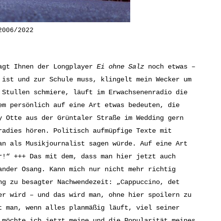
2006/2022
agt Ihnen der Longplayer
Ei ohne Salz
noch etwas –
 ist und zur Schule muss, klingelt mein Wecker um
 Stullen schmiere, läuft im Erwachsenenradio die
em persönlich auf eine Art etwas bedeuten, die
y Otte aus der Grüntaler Straße im Wedding gern
adies hören. Politisch aufmüpfige Texte mit
an als Musikjournalist sagen würde. Auf eine Art
r!“ +++ Das mit dem, dass man hier jetzt auch
ander Osang. Kann mich nur nicht mehr richtig
ng zu besagter Nachwendezeit: „Cappuccino, det
er wird – und das wird man, ohne hier spoilern zu
t man, wenn alles planmäßig läuft, viel seiner
 möchte ich jetzt meine und die Popularität meines