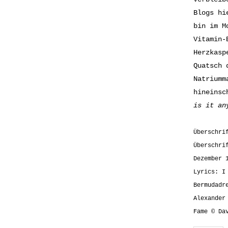
Blogs hi
bin im M
Vitamin-
Herzkasp
Quatsch 
Natriumm
hineinsc
is it an
Überschri
Überschri
Dezember 
Lyrics: I
Bermudadr
Alexander
Fame © Da