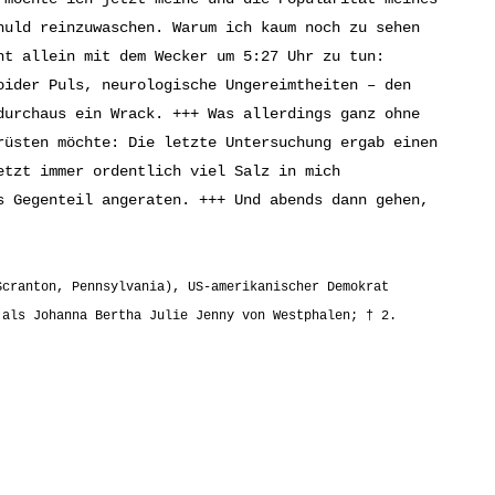
huld reinzuwaschen. Warum ich kaum noch zu sehen
ht allein mit dem Wecker um 5:27 Uhr zu tun:
oider Puls, neurologische Ungereimtheiten – den
durchaus ein Wrack. +++ Was allerdings ganz ohne
rüsten möchte: Die letzte Untersuchung ergab einen
etzt immer ordentlich viel Salz in mich
s Gegenteil angeraten. +++ Und abends dann gehen,
Scranton, Pennsylvania), US-amerikanischer Demokrat
 als Johanna Bertha Julie Jenny von Westphalen; † 2.