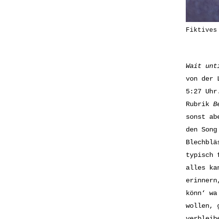
Fiktives
Wait unt
von der 
5:27 Uhr
Rubrik
B
sonst ab
den Son
Blechblä
typisch 
alles ka
erinnern
könn‘ wa
wollen, 
verbleib