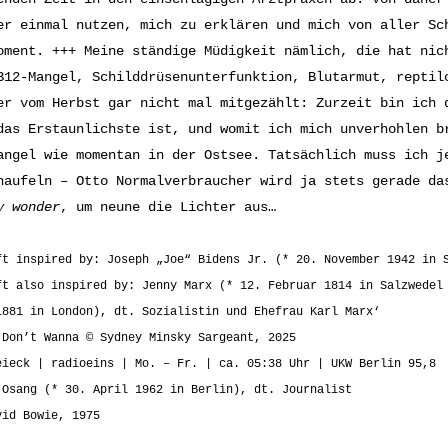
er einmal nutzen, mich zu erklären und mich von aller Sc
oment. +++ Meine ständige Müdigkeit nämlich, die hat nic
B12-Mangel, Schilddrüsenunterfunktion, Blutarmut, reptil
er vom Herbst gar nicht mal mitgezählt: Zurzeit bin ich 
das Erstaunlichste ist, und womit ich mich unverhohlen b
angel wie momentan in der Ostsee. Tatsächlich muss ich j
haufeln – Otto Normalverbraucher wird ja stets gerade da
y wonder
, um neune die Lichter aus…
ft inspired by: Joseph „Joe“ Bidens Jr. (* 20. November 1942 in 
ft also inspired by: Jenny Marx (* 12. Februar 1814 in Salzwedel
1881 in London), dt. Sozialistin und Ehefrau Karl Marx‘
 Don’t Wanna © Sydney Minsky Sargeant, 2025
eieck | radioeins | Mo. – Fr. | ca. 05:38 Uhr | UKW Berlin 95,8
 Osang (* 30. April 1962 in Berlin), dt. Journalist
vid Bowie, 1975