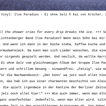
 Vinyl: Ilse Paradies – Ei ohne Salz © Kai von Kröcher, 
il the shower cries for every drip breaks the ice
. +++ S
Lichtenberger Band Ilse Paradies? Wenn mein Sohn bei mir
. Und wenn ich dann in der Küche stehe, Kaffee koche und
ermudadreieck
. Da kann man sich Lieder wünschen, die ein
er nirgends gespielt werden. Und neulich, da wollte Harr
g
Ei ohne Salz
vom gleichnamigen Album der Gruppe Ilse Par
sern und schrillem Gesang – einwandfrei: „Fetzig“, wie m
für die Nachwendezeit: „Det könn‘ wa jetz ooch allet hie
nn, das hab ich aus einer charmanten Geschichte von Alex
, die spielt irgendwie in der Kantine der Berliner Zeitu
 jetz ooch allet hier!“ +++ Wie auch immer, wenn man ält
ganz unanfechtbar. Jedenfalls, wenn man älter wird, sitz
enden Zeit in den einschlägigen Arztpraxen ab. Von daher