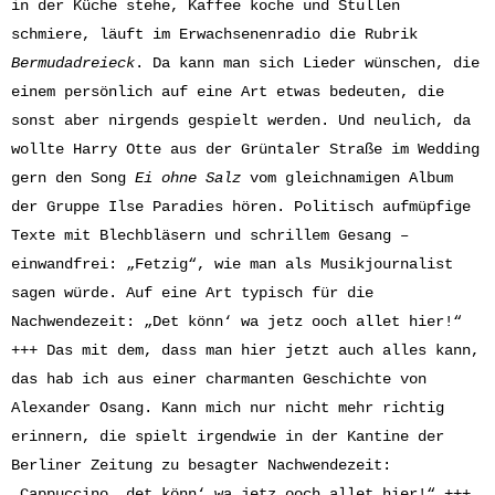
in der Küche stehe, Kaffee koche und Stullen
schmiere, läuft im Erwachsenenradio die Rubrik
Bermudadreieck
. Da kann man sich Lieder wünschen, die
einem persönlich auf eine Art etwas bedeuten, die
sonst aber nirgends gespielt werden. Und neulich, da
wollte Harry Otte aus der Grüntaler Straße im Wedding
gern den Song
Ei ohne Salz
vom gleichnamigen Album
der Gruppe Ilse Paradies hören. Politisch aufmüpfige
Texte mit Blechbläsern und schrillem Gesang –
einwandfrei: „Fetzig“, wie man als Musikjournalist
sagen würde. Auf eine Art typisch für die
Nachwendezeit: „Det könn‘ wa jetz ooch allet hier!“
+++ Das mit dem, dass man hier jetzt auch alles kann,
das hab ich aus einer charmanten Geschichte von
Alexander Osang. Kann mich nur nicht mehr richtig
erinnern, die spielt irgendwie in der Kantine der
Berliner Zeitung zu besagter Nachwendezeit:
„Cappuccino, det könn‘ wa jetz ooch allet hier!“ +++