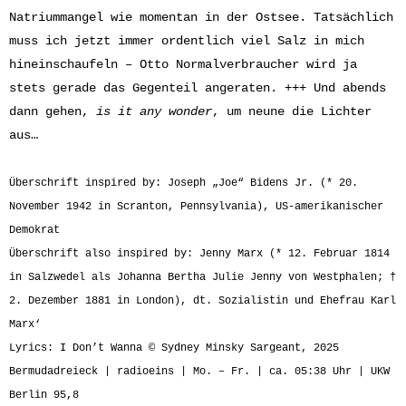
Natriummangel wie momentan in der Ostsee. Tatsächlich
muss ich jetzt immer ordentlich viel Salz in mich
hineinschaufeln – Otto Normalverbraucher wird ja
stets gerade das Gegenteil angeraten. +++ Und abends
dann gehen,
is it any wonder
, um neune die Lichter
aus…
Überschrift inspired by: Joseph „Joe“ Bidens Jr. (* 20.
November 1942 in Scranton, Pennsylvania), US-amerikanischer
Demokrat
Überschrift also inspired by: Jenny Marx (* 12. Februar 1814
in Salzwedel als Johanna Bertha Julie Jenny von Westphalen; †
2. Dezember 1881 in London), dt. Sozialistin und Ehefrau Karl
Marx‘
Lyrics: I Don’t Wanna © Sydney Minsky Sargeant, 2025
Bermudadreieck | radioeins | Mo. – Fr. | ca. 05:38 Uhr | UKW
Berlin 95,8