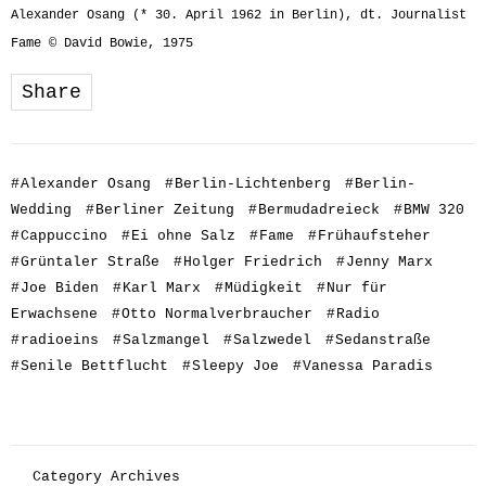
Alexander Osang (* 30. April 1962 in Berlin), dt. Journalist
Fame © David Bowie, 1975
Share
#
Alexander Osang
#
Berlin-Lichtenberg
#
Berlin-
Wedding
#
Berliner Zeitung
#
Bermudadreieck
#
BMW 320
#
Cappuccino
#
Ei ohne Salz
#
Fame
#
Frühaufsteher
#
Grüntaler Straße
#
Holger Friedrich
#
Jenny Marx
#
Joe Biden
#
Karl Marx
#
Müdigkeit
#
Nur für
Erwachsene
#
Otto Normalverbraucher
#
Radio
#
radioeins
#
Salzmangel
#
Salzwedel
#
Sedanstraße
#
Senile Bettflucht
#
Sleepy Joe
#
Vanessa Paradis
Category Archives