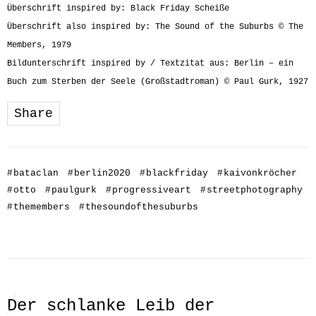
Überschrift inspired by: Black Friday Scheiße
Überschrift also inspired by: The Sound of the Suburbs © The
Members, 1979
Bildunterschrift inspired by / Textzitat aus: Berlin – ein
Buch zum Sterben der Seele (Großstadtroman) © Paul Gurk, 1927
Share
#
bataclan
#
berlin2020
#
blackfriday
#
kaivonkröcher
#
otto
#
paulgurk
#
progressiveart
#
streetphotography
#
themembers
#
thesoundofthesuburbs
Der schlanke Leib der