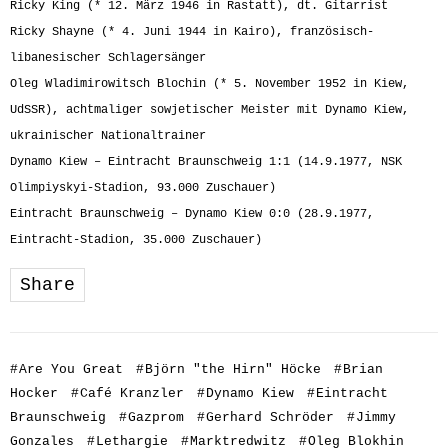
Ricky King (* 12. März 1946 in Rastatt), dt. Gitarrist
Ricky Shayne (* 4. Juni 1944 in Kairo), französisch-
libanesischer Schlagersänger
Oleg Wladimirowitsch Blochin (* 5. November 1952 in Kiew,
UdSSR), achtmaliger sowjetischer Meister mit Dynamo Kiew,
ukrainischer Nationaltrainer
Dynamo Kiew – Eintracht Braunschweig 1:1 (14.9.1977, NSK
Olimpiyskyi-Stadion, 93.000 Zuschauer)
Eintracht Braunschweig – Dynamo Kiew 0:0 (28.9.1977,
Eintracht-Stadion, 35.000 Zuschauer)
Share
#
Are You Great
#
Björn "the Hirn" Höcke
#
Brian
Hocker
#
Café Kranzler
#
Dynamo Kiew
#
Eintracht
Braunschweig
#
Gazprom
#
Gerhard Schröder
#
Jimmy
Gonzales
#
Lethargie
#
Marktredwitz
#
Oleg Blokhin