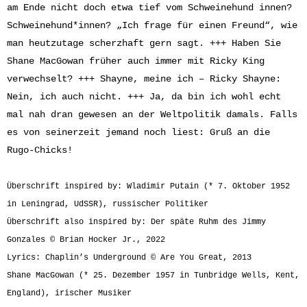
am Ende nicht doch etwa tief vom Schweinehund innen?
Schweinehund*innen? „Ich frage für einen Freund“, wie
man heutzutage scherzhaft gern sagt. +++ Haben Sie
Shane MacGowan früher auch immer mit Ricky King
verwechselt? +++ Shayne, meine ich – Ricky Shayne:
Nein, ich auch nicht. +++ Ja, da bin ich wohl echt
mal nah dran gewesen an der Weltpolitik damals. Falls
es von seinerzeit jemand noch liest: Gruß an die
Rugo-Chicks!
Überschrift inspired by: Wladimir Putain (* 7. Oktober 1952
in Leningrad, UdSSR), russischer Politiker
Überschrift also inspired by: Der späte Ruhm des Jimmy
Gonzales © Brian Hocker Jr., 2022
Lyrics: Chaplin’s Underground © Are You Great, 2013
Shane MacGowan (* 25. Dezember 1957 in Tunbridge Wells, Kent,
England), irischer Musiker