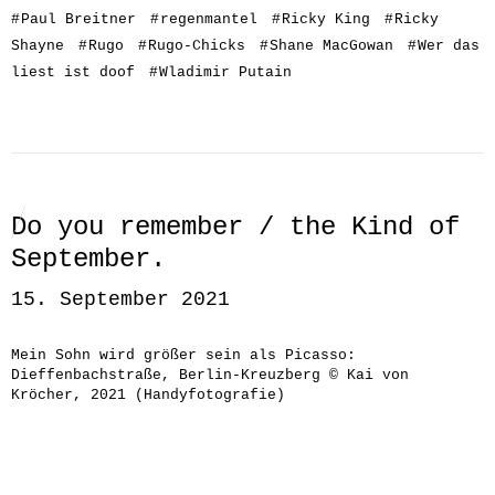
#
Paul Breitner
#
regenmantel
#
Ricky King
#
Ricky
Shayne
#
Rugo
#
Rugo-Chicks
#
Shane MacGowan
#
Wer das
liest ist doof
#
Wladimir Putain
Do you remember / the Kind of
September.
15. September 2021
Mein Sohn wird größer sein als Picasso:
Dieffenbachstraße, Berlin-Kreuzberg © Kai von
Kröcher, 2021 (Handyfotografie)