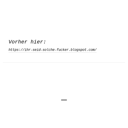
Vorher hier:
https://ihr-seid-solche-fucker.blogspot.com/
Impressum
Kontakt
Datenschutzerklärung
© Kai von Kröcher, Berlin