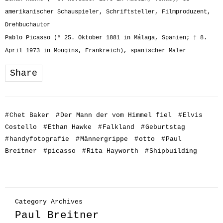
amerikanischer Schauspieler, Schriftsteller, Filmproduzent,
Drehbuchautor
Pablo Picasso (* 25. Oktober 1881 in Málaga, Spanien; † 8.
April 1973 in Mougins, Frankreich), spanischer Maler
Share
#
Chet Baker
#
Der Mann der vom Himmel fiel
#
Elvis
Costello
#
Ethan Hawke
#
Falkland
#
Geburtstag
#
handyfotografie
#
Männergrippe
#
otto
#
Paul
Breitner
#
picasso
#
Rita Hayworth
#
Shipbuilding
Category Archives
Paul Breitner