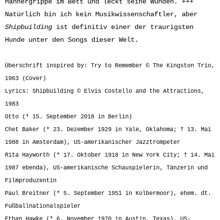
Männergrippe im Bett und leckt seine Wunden. +++
Natürlich bin ich kein Musikwissenschaftler, aber
Shipbuilding
ist definitiv einer der traurigsten
Hunde unter den Songs dieser Welt.
Überschrift inspired by: Try to Remember © The Kingston Trio,
1963 (Cover)
Lyrics: Shipbuilding © Elvis Costello and the Attractions,
1983
Otto (* 15. September 2018 in Berlin)
Chet Baker (* 23. Dezember 1929 in Yale, Oklahoma; † 13. Mai
1988 in Amsterdam), US-amerikanischer Jazztrompeter
Rita Hayworth (* 17. Oktober 1918 in New York City; † 14. Mai
1987 ebenda), US-amerikanische Schauspielerin, Tänzerin und
Filmproduzentin
Paul Breitner (* 5. September 1951 in Kolbermoor), ehem. dt.
Fußballnationalspieler
Ethan Hawke (* 6. November 1970 in Austin, Texas), US-