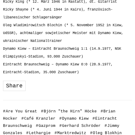
Ricky King (* 12. März 1946 in Rastatt), dt. Gitarrist
Ricky Shayne (* 4. Juni 1944 in Kairo), französisch-
libanesischer Schlagersänger
Oleg Wladimirowitsch Blochin (* 5. November 1952 in Kiew,
UdSSR), achtmaliger sowjetischer Meister mit Dynamo Kiew,
ukrainischer Nationaltrainer
Dynamo Kiew – Eintracht Braunschweig 1:1 (14.9.1977, NSK
Olimpiyskyi-Stadion, 93.000 Zuschauer)
Eintracht Braunschweig – Dynamo Kiew 0:0 (28.9.1977,
Eintracht-Stadion, 35.000 Zuschauer)
Share
#
Are You Great
#
Björn "the Hirn" Höcke
#
Brian
Hocker
#
Café Kranzler
#
Dynamo Kiew
#
Eintracht
Braunschweig
#
Gazprom
#
Gerhard Schröder
#
Jimmy
Gonzales
#
Lethargie
#
Marktredwitz
#
Oleg Blokhin