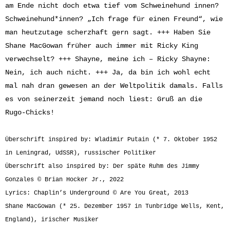
am Ende nicht doch etwa tief vom Schweinehund innen?
Schweinehund*innen? „Ich frage für einen Freund“, wie
man heutzutage scherzhaft gern sagt. +++ Haben Sie
Shane MacGowan früher auch immer mit Ricky King
verwechselt? +++ Shayne, meine ich – Ricky Shayne:
Nein, ich auch nicht. +++ Ja, da bin ich wohl echt
mal nah dran gewesen an der Weltpolitik damals. Falls
es von seinerzeit jemand noch liest: Gruß an die
Rugo-Chicks!
Überschrift inspired by: Wladimir Putain (* 7. Oktober 1952
in Leningrad, UdSSR), russischer Politiker
Überschrift also inspired by: Der späte Ruhm des Jimmy
Gonzales © Brian Hocker Jr., 2022
Lyrics: Chaplin’s Underground © Are You Great, 2013
Shane MacGowan (* 25. Dezember 1957 in Tunbridge Wells, Kent,
England), irischer Musiker