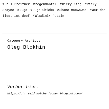
#
Paul Breitner
#
regenmantel
#
Ricky King
#
Ricky
Shayne
#
Rugo
#
Rugo-Chicks
#
Shane MacGowan
#
Wer das
liest ist doof
#
Wladimir Putain
Category Archives
Oleg Blokhin
Vorher hier:
https://ihr-seid-solche-fucker.blogspot.com/