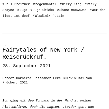
#
Paul Breitner
#
regenmantel
#
Ricky King
#
Ricky
Shayne
#
Rugo
#
Rugo-Chicks
#
Shane MacGowan
#
Wer das
liest ist doof
#
Wladimir Putain
Fairytales of New York /
Reiserückruf.
28. September 2021
Street Corners: Potsdamer Ecke Bülow © Kai von
Kröcher, 2021
Ich ging mit dem Tonband in der Hand z
u meiner
Plattenfirma, d
och die sagten: ‚Leider geht das