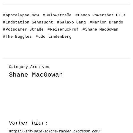
#
Apocalypse Now
#
Bülowstraße
#
Canon Powershot G1 X
#
Endstation Sehnsucht
#
Galaxo Gang
#
Marlon Brando
#
Potsdamer Straße
#
Reiserückruf
#
Shane MacGowan
#
The Buggles
#
udo lindenberg
Category Archives
Shane MacGowan
Vorher hier:
https://ihr-seid-solche-fucker.blogspot.com/