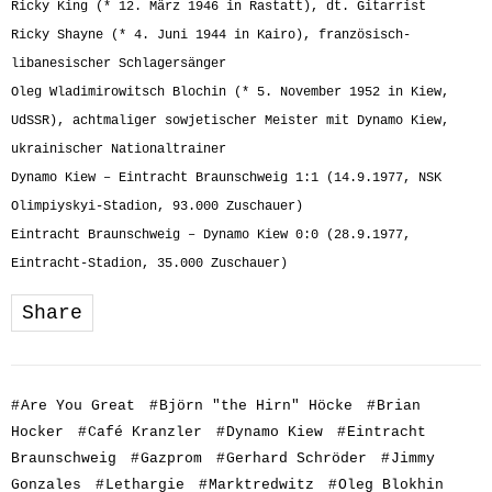
Ricky King (* 12. März 1946 in Rastatt), dt. Gitarrist
Ricky Shayne (* 4. Juni 1944 in Kairo), französisch-
libanesischer Schlagersänger
Oleg Wladimirowitsch Blochin (* 5. November 1952 in Kiew,
UdSSR), achtmaliger sowjetischer Meister mit Dynamo Kiew,
ukrainischer Nationaltrainer
Dynamo Kiew – Eintracht Braunschweig 1:1 (14.9.1977, NSK
Olimpiyskyi-Stadion, 93.000 Zuschauer)
Eintracht Braunschweig – Dynamo Kiew 0:0 (28.9.1977,
Eintracht-Stadion, 35.000 Zuschauer)
Share
#
Are You Great
#
Björn "the Hirn" Höcke
#
Brian
Hocker
#
Café Kranzler
#
Dynamo Kiew
#
Eintracht
Braunschweig
#
Gazprom
#
Gerhard Schröder
#
Jimmy
Gonzales
#
Lethargie
#
Marktredwitz
#
Oleg Blokhin