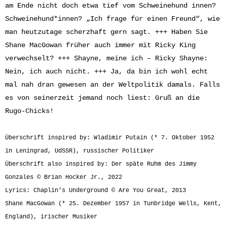
am Ende nicht doch etwa tief vom Schweinehund innen?
Schweinehund*innen? „Ich frage für einen Freund“, wie
man heutzutage scherzhaft gern sagt. +++ Haben Sie
Shane MacGowan früher auch immer mit Ricky King
verwechselt? +++ Shayne, meine ich – Ricky Shayne:
Nein, ich auch nicht. +++ Ja, da bin ich wohl echt
mal nah dran gewesen an der Weltpolitik damals. Falls
es von seinerzeit jemand noch liest: Gruß an die
Rugo-Chicks!
Überschrift inspired by: Wladimir Putain (* 7. Oktober 1952
in Leningrad, UdSSR), russischer Politiker
Überschrift also inspired by: Der späte Ruhm des Jimmy
Gonzales © Brian Hocker Jr., 2022
Lyrics: Chaplin’s Underground © Are You Great, 2013
Shane MacGowan (* 25. Dezember 1957 in Tunbridge Wells, Kent,
England), irischer Musiker