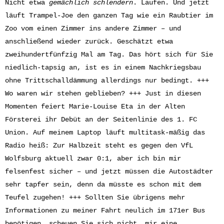
Nicht etwa
gemächlich schlendern
. Laufen. Und jetzt
läuft Trampel-Joe den ganzen Tag wie ein Raubtier im
Zoo vom einen Zimmer ins andere Zimmer – und
anschließend wieder zurück. Geschätzt etwa
zweihundertfünfzig Mal am Tag. Das hört sich für Sie
niedlich-tapsig an, ist es in einem Nachkriegsbau
ohne Trittschalldämmung allerdings nur bedingt. +++
Wo waren wir stehen geblieben? +++ Just in diesen
Momenten feiert Marie-Louise Eta in der Alten
Försterei ihr Debüt an der Seitenlinie des 1. FC
Union. Auf meinem Laptop läuft multitask-mäßig das
Radio heiß: Zur Halbzeit steht es gegen den VfL
Wolfsburg aktuell zwar 0:1, aber ich bin mir
felsenfest sicher – und jetzt müssen die Autostädter
sehr tapfer sein, denn da müsste es schon mit dem
Teufel zugehen! +++ Sollten Sie übrigens mehr
Informationen zu meiner Fahrt neulich im 171er Bus
benötigen, scheuen Sie sich nicht, mir eine