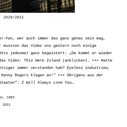
, 2020/2021
r-Fan, wer auch immer das ganz genau sein mag,
r mussten das Video uns gestern noch einige
Otto jedesmal ganz begeistert: „Da kommt er wieder
 das Video:
This Here Island
(anklicken)
. +++ Hatte
htziger immer verstanden hab?
Eyeless industries,
 Kenny Rogers klagen an!“ +++ Übrigens aus der
 Staaten“:
I Will Always Love You
…
on, 1983
, 2021