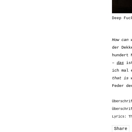
Deep Fuc
How can 
der Dekk
hundert 
–
das
ist
ich mal 
that is 
Feder de
Überschri
Überschri
Lyrics: T
Share