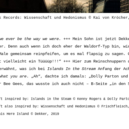
k Records: Wissenschaft und Hedonismus © Kai von Kröcher
we ever be t
he way we were.
+++ Mein Sohn ist jetzt Dekke
er. Denn auch wenn ich doch eher der Waldorf-Typ bin, wi
Male gemeinsam reinpfeifen, um es mal flapsig zu sagen. 
 vielleicht ein Tüüüüp!!!“ +++ Hier zum Reinschnuppern
erwähnt, was ich bei
Islands In the Stream
Anfang der Ac
what you are
. „Ah“, dachte ich damals: „Dolly Parton und
r Bee Gees, das wusste ich auch nicht – B-Seite „in den
ft inspired by: Islands in the Steam © Kenny Rogers & Dolly Part
ft also inspired by: Wissenschaft und Hedonismus © Frischfleisch
his Here Island © Dekker, 2019