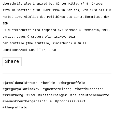
Überschrift also inspired by: Günter Mittag (* 8. Oktober
1926 in Stettin; † 18. März 1994 in Berlin), von 1966 bis zum
Herbst 1989 Mitglied des Politbüros des Zentralkommitees der
SED
Bildunterschrift also inspired by: Seemann © Rammstein, 1995
Lyrics: Caves © Gregory Alan Isakov, 2018
Der Grüffelo (The Gruffalo, Kinderbuch) © Julia
Donaldson/Axel Scheffler, 1998
Share
#
@realdonaldtrump
#
berlin
#
dergrueffelo
#
gregoryalanisakov
#
guentermittag
#
kottbussertor
#
kreuzberg
#
lsd
#
mattberninger
#
neuedeutschehaerte
#
neueskreuzbergerzentrum
#
progressiveart
#
thegruffalo