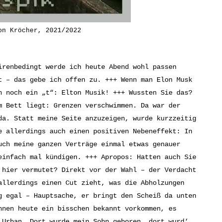
on Kröcher, 2021/2022
irenbedingt werde ich heute Abend wohl passen
t – das gebe ich offen zu. +++ Wenn man Elon Musk
n noch ein „t“: Elton Musik! +++ Wussten Sie das?
m Bett liegt: Grenzen verschwimmen. Da war der
da. Statt meine Seite anzuzeigen, wurde kurzzeitig
e allerdings auch einen positiven Nebeneffekt: In
uch meine ganzen Verträge einmal etwas genauer
einfach mal kündigen. +++ Apropos: Hatten auch Sie
 hier vermutet? Direkt vor der Wahl – der Verdacht
allerdings einen Cut zieht, was die Abholzungen
g egal – Hauptsache, er bringt den Scheiß da unten
hnen heute ein bisschen bekannt vorkommen, es
 Urban. Dort wurde mein Sohn geboren, dort wurd‘