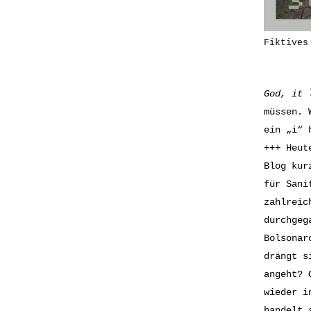
Fiktives
God, it 
müssen. 
ein „i“ 
+++ Heut
Blog kur
für Sani
zahlreic
durchgeg
Bolsonar
drängt s
angeht? 
wieder i
handelt 