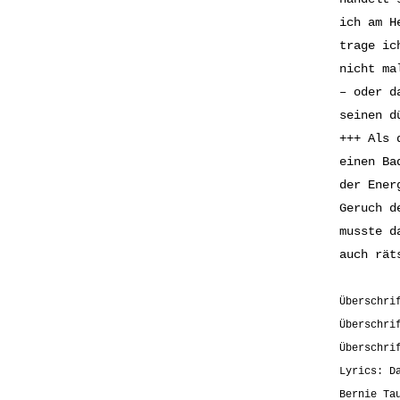
ich am H
trage ic
nicht ma
– oder d
seinen d
+++ Als 
einen Ba
der Ener
Geruch d
musste d
auch rät
Überschri
Überschri
Überschri
Lyrics: D
Bernie Ta