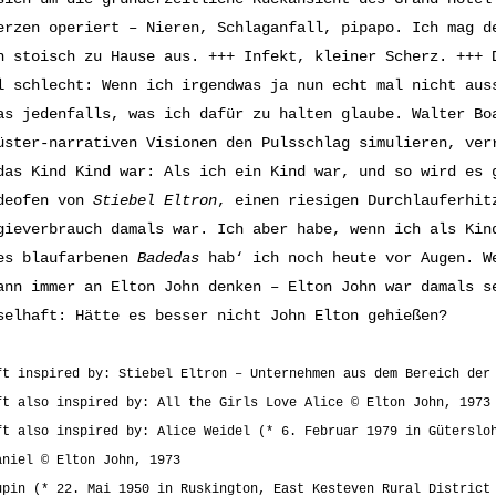
erzen operiert – Nieren, Schlaganfall, pipapo. Ich mag d
h stoisch zu Hause aus. +++ Infekt, kleiner Scherz. +++ 
l schlecht: Wenn ich irgendwas ja nun echt mal nicht au
as jedenfalls, was ich dafür zu halten glaube. Walter Bo
üster-narrativen Visionen den Pulsschlag simulieren, ver
das Kind Kind war: Als ich ein Kind war, und so wird es 
deofen von
Stiebel Eltron
, einen riesigen Durchlauferhit
gieverbrauch damals war. Ich aber habe, wenn ich als Kin
es blaufarbenen
Badedas
hab‘ ich noch heute vor Augen. W
ann immer an Elton John denken – Elton John war damals s
selhaft: Hätte es besser nicht John Elton gehießen?
ft inspired by: Stiebel Eltron – Unternehmen aus dem Bereich der
ft also inspired by: All the Girls Love Alice © Elton John, 1973
ft also inspired by: Alice Weidel (* 6. Februar 1979 in Güterslo
aniel © Elton John, 1973
upin (* 22. Mai 1950 in Ruskington, East Kesteven Rural District