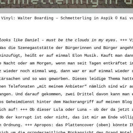
 Vinyl: Walter Boarding – Schmetterling in Aspik © Kai v
looks like Daniel – m
ust be the clouds in my eyes
. +++ V
Was die Szenegaststätte der Bürgerinnen und Bürger angeh
hinzufügt, heißt er auf einmal Elon Musik. Kauft man dan
e Nacht oder am Morgen, wenn man seit Tagen entkräftet i
z wieder noch einmal weg, dann war er auf einmal wieder 
tärsachen und so was geworben. Dieses leidige Thema hatt
hen Telefonaten „mit meinem Anbieter“ nämlich sind wir a
angen. Und darauf gekommen, zwei Drittel davon kann man 
os Geheimdienst hinter dem Hackerangriff auf meinen Blog
ich auf! +++ Ob dieser Lula oder Luna – ob der da jetzt 
Ob der korrupt ist oder nicht, das ist mir am Ende völli
n Ordnung. +++ Apropos: das Plattencover (oben) könnte I
sich um die gründerzeitliche Rückansicht des Grand Hotel