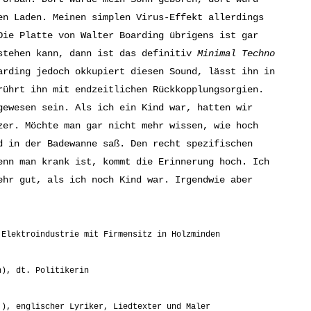
en Laden. Meinen simplen Virus-Effekt allerdings
Die Platte von Walter Boarding übrigens ist gar
sstehen kann, dann ist das definitiv
Minimal Techno
arding jedoch okkupiert diesen Sound, lässt ihn in
rührt ihn mit endzeitlichen Rückkopplungsorgien.
gewesen sein. Als ich ein Kind war, hatten wir
zer. Möchte man gar nicht mehr wissen, wie hoch
d in der Badewanne saß. Den recht spezifischen
enn man krank ist, kommt die Erinnerung hoch. Ich
ehr gut, als ich noch Kind war. Irgendwie aber
 Elektroindustrie mit Firmensitz in Holzminden
h), dt. Politikerin
 ), englischer Lyriker, Liedtexter und Maler