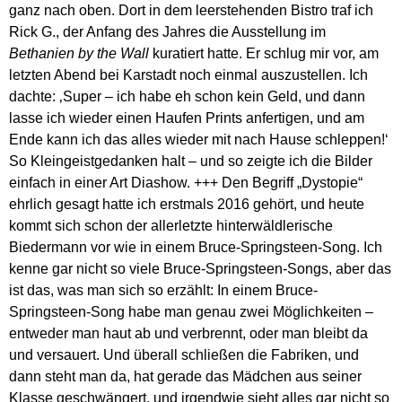
ganz nach oben. Dort in dem leerstehenden Bistro traf ich
Rick G., der Anfang des Jahres die Ausstellung im
Bethanien by the Wall
kuratiert hatte. Er schlug mir vor, am
letzten Abend bei Karstadt noch einmal auszustellen. Ich
dachte: ‚Super – ich habe eh schon kein Geld, und dann
lasse ich wieder einen Haufen Prints anfertigen, und am
Ende kann ich das alles wieder mit nach Hause schleppen!‘
So Kleingeistgedanken halt – und so zeigte ich die Bilder
einfach in einer Art Diashow. +++ Den Begriff „Dystopie“
ehrlich gesagt hatte ich erstmals 2016 gehört, und heute
kommt sich schon der allerletzte hinterwäldlerische
Biedermann vor wie in einem Bruce-Springsteen-Song. Ich
kenne gar nicht so viele Bruce-Springsteen-Songs, aber das
ist das, was man sich so erzählt: In einem Bruce-
Springsteen-Song habe man genau zwei Möglichkeiten –
entweder man haut ab und verbrennt, oder man bleibt da
und versauert. Und überall schließen die Fabriken, und
dann steht man da, hat gerade das Mädchen aus seiner
Klasse geschwängert, und irgendwie sieht alles gar nicht so