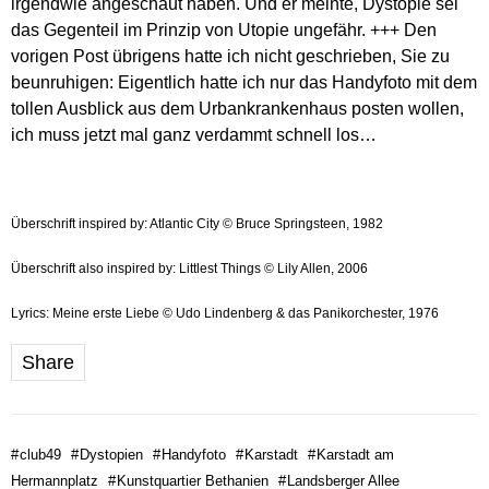
irgendwie angeschaut haben. Und er meinte, Dystopie sei
das Gegenteil im Prinzip von Utopie ungefähr. +++ Den
vorigen Post übrigens hatte ich nicht geschrieben, Sie zu
beunruhigen: Eigentlich hatte ich nur das Handyfoto mit dem
tollen Ausblick aus dem Urbankrankenhaus posten wollen,
ich muss jetzt mal ganz verdammt schnell los…
Überschrift inspired by: Atlantic City © Bruce Springsteen, 1982
Überschrift also inspired by: Littlest Things © Lily Allen, 2006
Lyrics: Meine erste Liebe © Udo Lindenberg & das Panikorchester, 1976
Share
#
club49
#
Dystopien
#
Handyfoto
#
Karstadt
#
Karstadt am
Hermannplatz
#
Kunstquartier Bethanien
#
Landsberger Allee